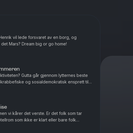
 Henrik vil lede forsvaret av en borg, og
ar det Mars? Dream big or go home!
sommeren
tiviteten? Gutta går gjennom lytternes beste
 i krabbefiske og sosialdemokratisk ensprett til
om en aktivitet?
ise
en vi kårer det verste. Er det folk som tar
ellrom som ikke er klart eller bare folk