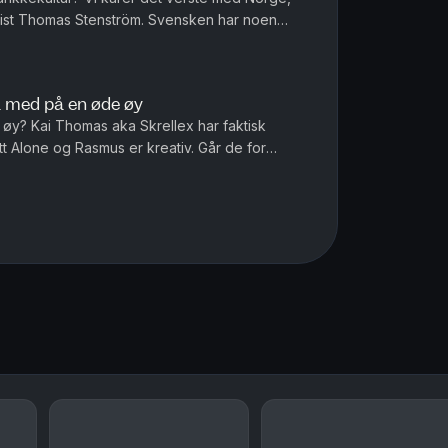
rtist Thomas Stenström. Svensken har noen
og ender med å gi oss en p...
ta med på en øde øy
 øy? Kai Thomas aka Skrellex har faktisk
tt Alone og Rasmus er kreativ. Går de for
ng er sikkert, båt er ikke ...