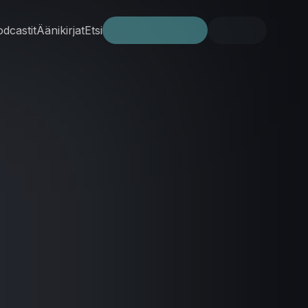
dcastit
Äänikirjat
Etsi
Kokeile ilmaiseksi
Kirjaudu