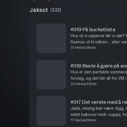
Jaksot
(
332
)
#319 På bucketlista
Hva vil vi oppleve før vi dør?
Rasmus vil til månen… eller v
31 Heinä
29min
#318 Beste å gjøre på 
Hva er den perfekte sommerak
forslag, og det blir alt fra VM
24 Heinä
33min
rekepilling. Regnes øl i sola s
#317 Det verste med å re
Jada, reising kan være digg, m
setet bakover midt i suppa, hot
17 Heinä
29min
generelt? Folk folk folk.