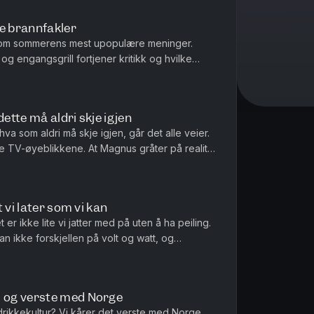
e brannfakler
nom sommerens mest upopulære meninger.
og engangsgrill fortjener kritikk og hvilke
.
tte må aldri skje igjen
hva som aldri må skje igjen, går det alle veier.
te TV-øyeblikkene. At Magnus gråter på reality
 vi later som vi kan
 er ikke lite vi jatter med på uten å ha peiling.
an ikke forskjellen på volt og watt, og
an nasjonalsangen.
 og verste med Norge
drikkekultur? Vi kårer det verste med Norge,