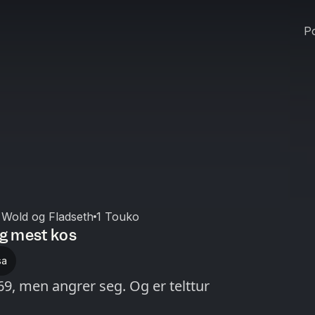
Po
Wold og Fladseth
1 Touko
g mest kos
sa
69, men angrer seg. Og er telttur