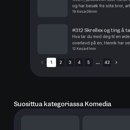
og har besøk fra söta bror, a
19 Kesä
36min
klare meninger om nordmenn, 
#312 Skrellex og ting å 
Hva tar du med deg til en øde
overlevd på en, Henrik har se
12 Kesä
41min
komfort eller overlevelse? Èn ti
1
2
3
4
5
42
More pages
Suosittua kategoriassa Komedia