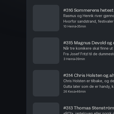
#316 Sommerens hetest
Rasmus og Henrik river gjen
Hvorfor sandstrand, festivaler 
10 Heinä
35min
brannfakler som faktisk holder
#315 Magnus Devold og de
Når tre komikere skal finne ut 
Fra Josef Fritzl til de dummes
3 Heinä
39min
må aldri skje igjen.
#314 Chris Holsten og alt
Chris Holsten er tilbake, og det
Gutta later som de er handy, k
26 Kesä
46min
oppdager at de heller ikke k
#313 Thomas Stenström
«RO!», janteloven eller norsk 