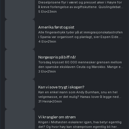
Dieselprisene flyr i været og presset øker i Høyre for
å kreve forlengelse av avgiftskuttene. Quislingdebatt i
Sverige, den norske landssvikeren er aktualisert i
5 Elo
23min
landet som holdt seg nøytral under and...
Amerika først og sist
Alle fingeravtrykk tyder på at immigrasjonskatastrofen
i Spania var organisert og planlagt, sier Espen Eide.
Bør det innføre et tak for samlede velferdsytelser er
4 Elo
21min
debatten etter et regnestykke til NAV...
Norgespris på biff nå!
Torsdag krysset 60.000 mennesker grensen mellom
den spanske eksklaven Ceuta og Marokko. Mange er
drept og alle skylder på hverandre i sakens anledning,
3 Elo
21min
og må det innføres norgespris på biff i dette la...
Kan vi sove trygt i skogen?
Kan en enkel mann som Andy Burnham, snu en hel
velgemasse, er det mulig? Hamas lover å legge ned
våpenet, er det et gjennombrudd eller er det ren
31 Heinä
20min
ønsketetenkning. Og har menn et spesielt ansvar når
de...
Vi krangler om strøm
Krigen i Midtøsten eskalerer igjen, hva betyr egentlig
det? Og hvor høy kan strømprisen egentlig bli her