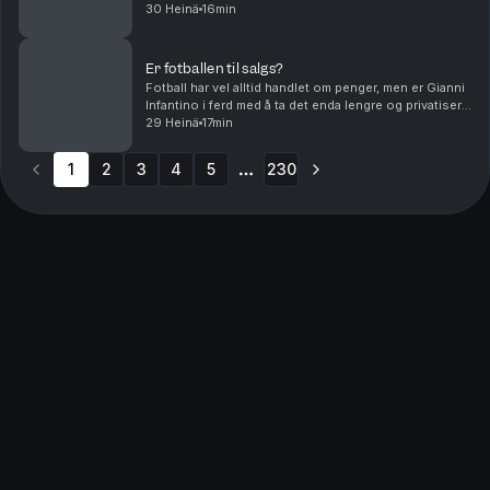
hjemme? Med Hanne Skartveit, Ayesha Wolasmal og
30 Heinä
16min
Roar Valderhaug. Produsent Sara Gustavsen. Ansv...
Er fotballen til salgs?
Fotball har vel alltid handlet om penger, men er Gianni
Infantino i ferd med å ta det enda lengre og privatisere
fotball-VM. Og hvem skal lede an i debatten om
29 Heinä
17min
fordommer mot homofile i muslimske miljø...
1
2
3
4
5
230
More pages