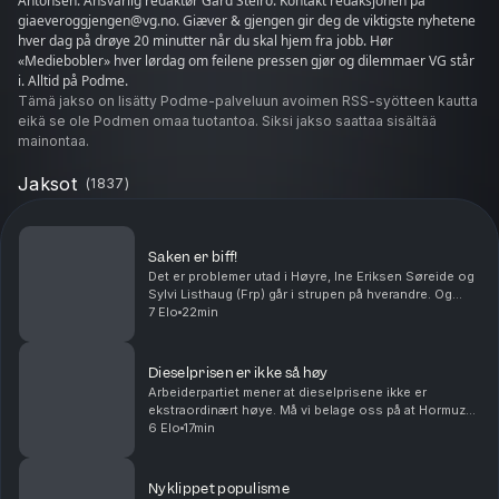
Antonsen. Ansvarlig redaktør Gard Steiro. Kontakt redaksjonen på
giaeveroggjengen@vg.no. Giæver & gjengen gir deg de viktigste nyhetene
hver dag på drøye 20 minutter når du skal hjem fra jobb. Hør
«Mediebobler» hver lørdag om feilene pressen gjør og dilemmaer VG står
i. Alltid på Podme.
Tämä jakso on lisätty Podme-palveluun avoimen RSS-syötteen kautta
eikä se ole Podmen omaa tuotantoa. Siksi jakso saattaa sisältää
mainontaa.
Jaksot
(
1837
)
Saken er biff!
Det er problemer utad i Høyre, Ine Eriksen Søreide og
Sylvi Listhaug (Frp) går i strupen på hverandre. Og
Rødt går inn i debatten om prisen på indrefilet, slik er
7 Elo
22min
det i verdens rikeste land. Med Ander...
Dieselprisen er ikke så høy
Arbeiderpartiet mener at dieselprisene ikke er
ekstraordinært høye. Må vi belage oss på at Hormuz-
stredet blir liggende bak betalingsmur i uoverskuelig
6 Elo
17min
fremtid? Antall sivile Ukrainere som blir drept ...
Nyklippet populisme