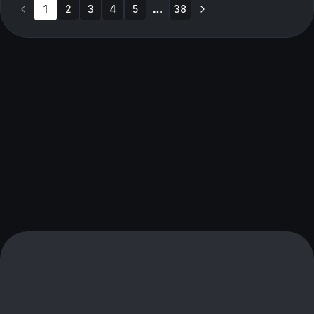
1
2
3
4
5
38
More pages