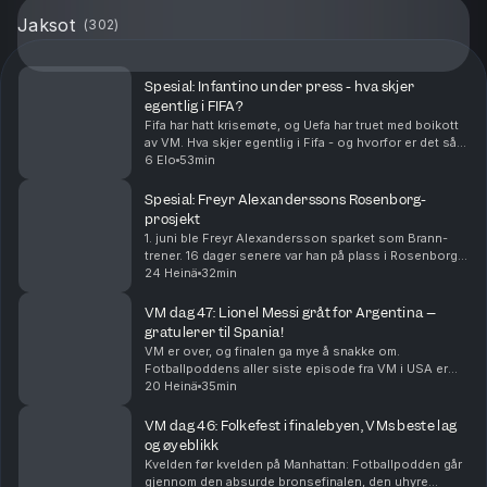
Jaksot
(
302
)
Spesial: Infantino under press - hva skjer
egentlig i FIFA?
Fifa har hatt krisemøte, og Uefa har truet med boikott
av VM. Hva skjer egentlig i Fifa - og hvorfor er det så
steile fronter?
6 Elo
53min
Spesial: Freyr Alexanderssons Rosenborg-
prosjekt
1. juni ble Freyr Alexandersson sparket som Brann-
trener. 16 dager senere var han på plass i Rosenborg. I
denne episoden snakker Alexandersson om hvordan
24 Heinä
32min
han endte i Rosenborg, hvordan han vil endre R...
VM dag 47: Lionel Messi gråt for Argentina –
gratulerer til Spania!
VM er over, og finalen ga mye å snakke om.
Fotballpoddens aller siste episode fra VM i USA er
herved servert. Tusen takk for følget!
20 Heinä
35min
VM dag 46: Folkefest i finalebyen, VMs beste lag
og øyeblikk
Kvelden før kvelden på Manhattan: Fotballpodden går
gjennom den absurde bronsefinalen, den uhyre