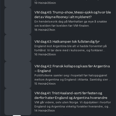
spennende finalen og VMs beste lag, øyeblikk og
19 Heinä
36min
snakkiser.
VM dag 45: Trump-show, Messi-sjokk og hvor ble
det av Wayne Rooney i alt mylderet?
En hendelsesrik dag på Manhattan ga mye å snakke
om kvelden før kvelden før VM-finalen.
18 Heinä
27min
VM dag 43: Hatkampen tok fullstendig fyr
England mot Argentina ble alt vi hadde forventet på
forhånd. Vi tar dere med i kulissene, og forklarer
hvorfor Lionel Messi og Argentina er finaleklare.
16 Heinä
28min
VM dag 42: Fransk kollaps og kaos før Argentina
– England
Politifolkene samler seg i hopetall før hatoppgjøret
mellom Argentina og England i Atlanta. Samtidig sier vi
farvel til Frankrike, og erkjenner at Spania har lurt oss
15 Heinä
24min
litt.
VM dag 41: Trist Haaland-sorti før festen og
derfor hater England og Argentina hverandre
VM går videre, selv uten Norge. Vi dypdykker i hvorfor
England og Argentina virkelig forakter hverandre, og
føltes det ikke som at den største stjernen manglet på
14 Heinä
31min
Slottsplassen?