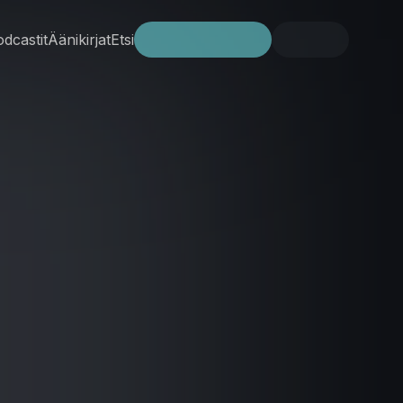
dcastit
Äänikirjat
Etsi
Kokeile ilmaiseksi
Kirjaudu