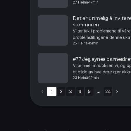
27 Heinä
17min
Det er urimelig å invitere
sommeren
Vi tar tak i problemene til vår
problemstillingene denne uka er
25 Heinä
15min
et utenlandsbryllup, når det er
#77 Jeg synes barneidret
Vi tømmer innboksen vi, og opp
et bilde av hva dere gjør akk
23 Heinä
19min
å finne ut av hvem av oss som 
1
2
3
4
5
24
More pages