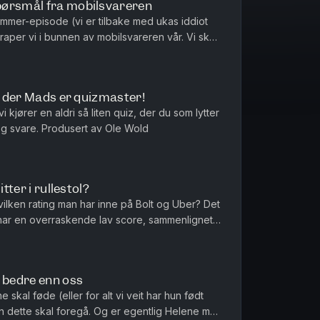
pørsmål fra mobilsvareren
sommer-episode (vi er tilbake med ukas iddiot
raper vi i bunnen av mobilsvareren vår. Vi skal
yeste spørsmåle...
l, der Mads er quizmaster!
vi kjører en aldri så liten quiz, der du som lytter
også kan være med å gjette og svare. Produsert av Ole Wold
tter i rullestol?
vilken rating man har inne på Bolt og Uber? Det
 har en overraskende lav score, sammenlignet
rien seg over for d...
f bedre enn oss
 skal føde (eller for alt vi veit har hun født
en dette skal foregå. Og er egentlig Helene mer