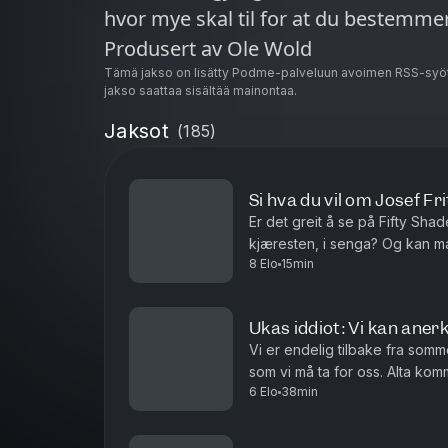
hvor mye skal til for at du bestemmer 
Produsert av Ole Wold
Tämä jakso on lisätty Podme-palveluun avoimen RSS-syöt
jakso saattaa sisältää mainontaa.
Jaksot
(
185
)
Si hva du vil om Josef Frit
Er det greit å se på Fifty Sha
kjæresten, i senga? Og kan m
8 Elo
15min
vill
Ukas iddiot: Vi kan aner
Vi er endelig tilbake fra somm
som vi må ta for oss. Alta kom
6 Elo
38min
er kjempeskummelt. I tillegg får