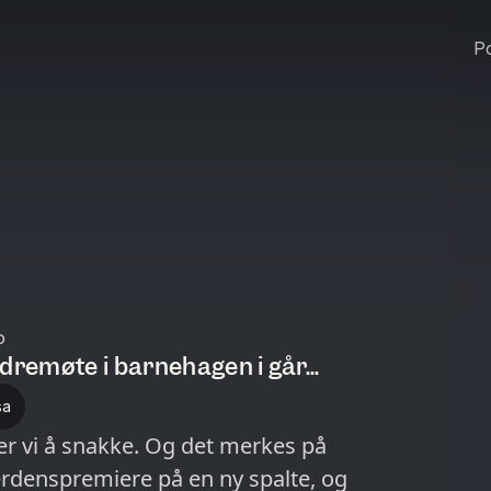
Po
o
dremøte i barnehagen i går...
sa
er vi å snakke. Og det merkes på
verdenspremiere på en ny spalte, og