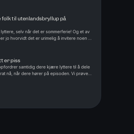
glad i Anders Hoff, enn gutta i studio? Pro...
 folk til utenlandsbryllup på
e lyttere, selv når det er sommerferie! Og et av
 jo hvorvidt det er urimelig å invitere noen til
 sommer. ...
t er piss
fordrer samtidig dere kjære lyttere til å dele
urat nå, når dere hører på episoden. Vi prøver
er det beste forb...