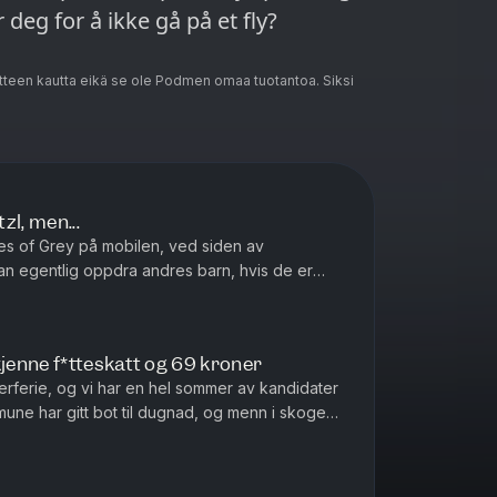
deg for å ikke gå på et fly?
teen kautta eikä se ole Podmen omaa tuotantoa. Siksi
zl, men...
des of Grey på mobilen, ved siden av
an egentlig oppdra andres barn, hvis de er
e og ikke oppfører seg? Produsert av Ole Wold
kjenne f*tteskatt og 69 kroner
erferie, og vi har en hel sommer av kandidater
mune har gitt bot til dugnad, og menn i skogen
 man nå tilbud...