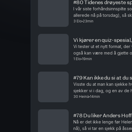
#80 Tidenes drøyeste s
I vår siste forhåndsinnspilte 
allerede nå på torsdag), så sk
3 Elo
23min
innom alt fra ASMR, til det drø
Vi kjører en quiz-spesia
Vi tester ut et nytt format, der 
1 Elo
19min
#79 Kan ikke du si at du si
Visste du at man kan sjekke h
sjekker vi i dag, og en av de
30 Heinä
14min
med de andre. Ellers nærmer fe
#78 Du liker Anders Hof
Nå er det ikke lenge før Helene
nå), så vi tar en sjekk på åss