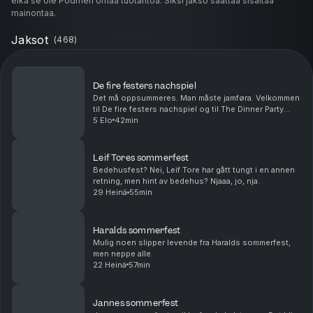
eikä se ole Podmen omaa tuotantoa. Siksi jakso saattaa sisältää
mainontaa.
Jaksot
(
468
)
De fire festers nachspiel
Det må oppsummeres. Man måste jamføra. Velkommen
til De fire festers nachspiel og til The Dinner Party
Awards.
5 Elo
42min
Leif Tores sommerfest
Bedehusfest? Nei, Leif Tore har gått tungt i en annen
retning, men hint av bedehus? Njaaa, jo, nja.
29 Heinä
55min
Haralds sommerfest
Mulig noen slipper levende fra Haralds sommerfest,
men neppe alle.
22 Heinä
57min
Jannes sommerfest