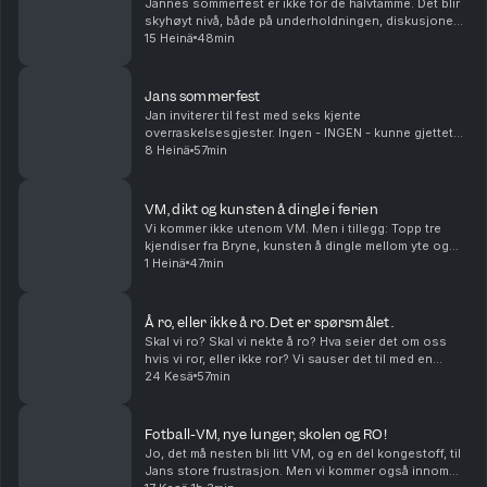
Jannes sommerfest er ikke for de halvtamme. Det blir
skyhøyt nivå, både på underholdningen, diskusjonene
og serveringen.
15 Heinä
48min
Jans sommerfest
Jan inviterer til fest med seks kjente
overraskelsesgjester. Ingen - INGEN - kunne gjettet
hvem som dukker opp på denne nordiske
8 Heinä
57min
midtsommerfesten.
VM, dikt og kunsten å dingle i ferien
Vi kommer ikke utenom VM. Men i tillegg: Topp tre
kjendiser fra Bryne, kunsten å dingle mellom yte og
nyte i ferien, og et dikt om akkurat det.
1 Heinä
47min
Å ro, eller ikke å ro. Det er spørsmålet.
Skal vi ro? Skal vi nekte å ro? Hva seier det om oss
hvis vi ror, eller ikke ror? Vi sauser det til med en
diskusjon om høy- og lavkultur, om festivaler og
24 Kesä
57min
fotball og Gladmat og politikk og historie, ...
Fotball-VM, nye lunger, skolen og RO!
Jo, det må nesten bli litt VM, og en del kongestoff, til
Jans store frustrasjon. Men vi kommer også innom