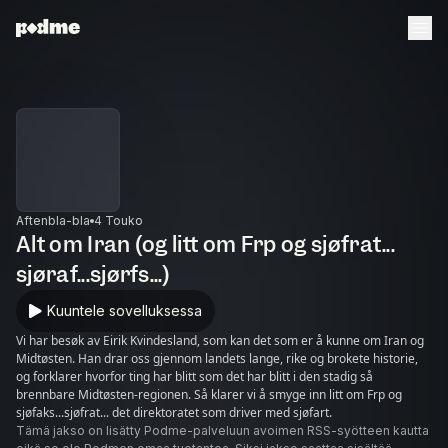
Aftenbla-bla
4 Touko
Alt om Iran (og litt om Frp og sjøfrat...
sjøraf...sjørfs...)
Kuuntele sovelluksessa
Vi har besøk av Eirik Kvindesland, som kan det som er å kunne om Iran og
Midtøsten. Han drar oss gjennom landets lange, rike og brokete historie,
og forklarer hvorfor ting har blitt som det har blitt i den stadig så
brennbare Midtøsten-regionen. Så klarer vi å smyge inn litt om Frp og
sjøfaks...sjøfrat... det direktoratet som driver med sjøfart.
Tämä jakso on lisätty Podme-palveluun avoimen RSS-syötteen kautta