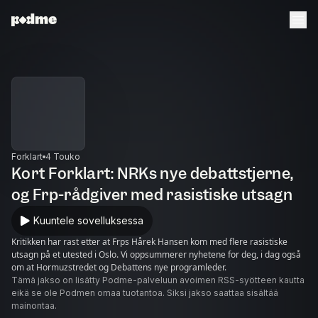
Forklart
4 Touko
Kort Forklart: NRKs nye debattstjerne,
og Frp-rådgiver med rasistiske utsagn
Kuuntele sovelluksessa
Kritikken har rast etter at Frps Hårek Hansen kom med flere rasistiske
utsagn på et utested i Oslo. Vi oppsummerer nyhetene for deg, i dag også
om at Hormuzstredet og Debattens nye programleder.
Tämä jakso on lisätty Podme-palveluun avoimen RSS-syötteen kautta
eikä se ole Podmen omaa tuotantoa. Siksi jakso saattaa sisältää
mainontaa.