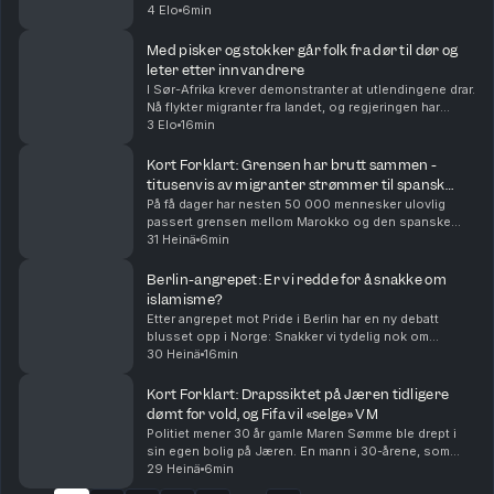
det realistisk? Vi oppsummerer nyhetene for deg, i
4 Elo
6min
dag også om at Ukraina angriper Russla...
Med pisker og stokker går folk fra dør til dør og
leter etter innvandrere
I Sør-Afrika krever demonstranter at utlendingene drar.
Nå flykter migranter fra landet, og regjeringen har
deportert over 50 000. Både folk i gatene og
3 Elo
16min
regjeringen mener innvandring er årsaken til ar...
Kort Forklart: Grensen har brutt sammen -
titusenvis av migranter strømmer til spansk
eksklave
På få dager har nesten 50 000 mennesker ulovlig
passert grensen mellom Marokko og den spanske
eksklaven Ceuta. Mange har tatt sjøveien med
31 Heinä
6min
baderinger og armringer, mens noen har hoppet over
gjerder. N...
Berlin-angrepet: Er vi redde for å snakke om
islamisme?
Etter angrepet mot Pride i Berlin har en ny debatt
blusset opp i Norge: Snakker vi tydelig nok om
ideologien bak islamistisk terror? Og hva sier
30 Heinä
16min
forskningen om hvordan vi bør forstå ekstremisme?
Med u...
Kort Forklart: Drapssiktet på Jæren tidligere
dømt for vold, og Fifa vil «selge» VM
Politiet mener 30 år gamle Maren Sømme ble drept i
sin egen bolig på Jæren. En mann i 30-årene, som
også var Sømmes kjæreste og samboer, er siktet for
29 Heinä
6min
drap. Han ble pågrepet en drøy uke før dødsfallet...