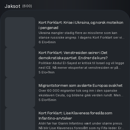
Jaksot
(
600
)
Kort Forklart: Krise i Ukraina, og norsk moteikon
i pengenød
Ukraina mangler stadig flere av missilene som kan
stanse russiske angrep. I dagens Kort Forklart ser vi
på hvorfor det skjer – og hvilke konsekvenser det kan
6 Elo
6min
få. I tillegg snakker vi om Infantinos kri...
Kort Forklart: Venstresiden seirer i Det
demokratiske partiet. Endrer de kurs?
Politiker Abdul El-Sayed er kritisk til Israel og vil legge
ned ICE. Nå mener eksperter at venstresiden er på
fremmarsj i Det demokratiske partiet i USA. Vi
5 Elo
7min
oppsummerer nyhetene for deg, i dag også om...
Migrantstormen som avslørte Europas svakhet
Over 60 000 migranter tok seg inn i den spanske
eksklaven Ceuta, og bildene gikk verden rundt. Men
den virale fortellingen om hva som skjedde kan bli
5 Elo
15min
viktigere enn den egentlige forklaringen. Med Euro...
Kort Forklart: Lise Klaveness foreslås som
Infantino-arvtaker
Aldri før har Gianni Infantino vært under større press.
Nå blir Lise Klaveness foreslått som ny Fifa-leder. Er