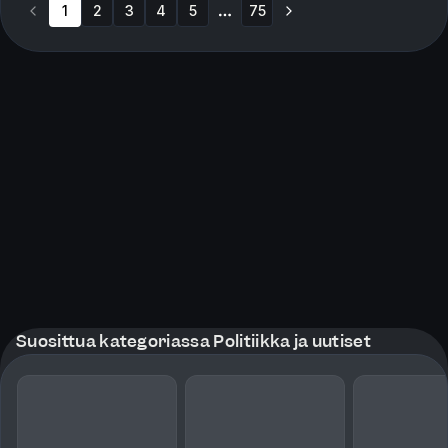
1
2
3
4
5
75
More pages
Suosittua kategoriassa Politiikka ja uutiset