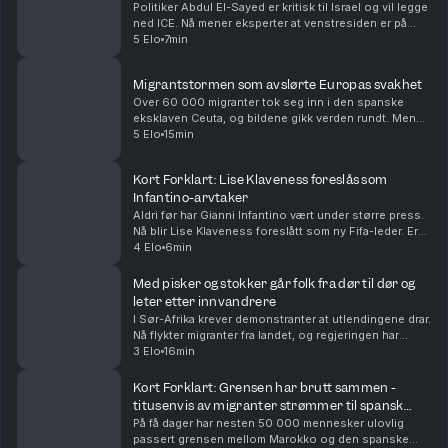
Politiker Abdul El-Sayed er kritisk til Israel og vil legge
ned ICE. Nå mener eksperter at venstresiden er på
fremmarsj i Det demokratiske partiet i USA. Vi
5 Elo
7min
oppsummerer nyhetene for deg, i dag også om...
Migrantstormen som avslørte Europas svakhet
Over 60 000 migranter tok seg inn i den spanske
eksklaven Ceuta, og bildene gikk verden rundt. Men
den virale fortellingen om hva som skjedde kan bli
5 Elo
15min
viktigere enn den egentlige forklaringen. Med Euro...
Kort Forklart: Lise Klaveness foreslås som
Infantino-arvtaker
Aldri før har Gianni Infantino vært under større press.
Nå blir Lise Klaveness foreslått som ny Fifa-leder. Er
det realistisk? Vi oppsummerer nyhetene for deg, i
4 Elo
6min
dag også om at Ukraina angriper Russla...
Med pisker og stokker går folk fra dør til dør og
leter etter innvandrere
I Sør-Afrika krever demonstranter at utlendingene drar.
Nå flykter migranter fra landet, og regjeringen har
deportert over 50 000. Både folk i gatene og
3 Elo
16min
regjeringen mener innvandring er årsaken til ar...
Kort Forklart: Grensen har brutt sammen -
titusenvis av migranter strømmer til spansk
eksklave
På få dager har nesten 50 000 mennesker ulovlig
passert grensen mellom Marokko og den spanske