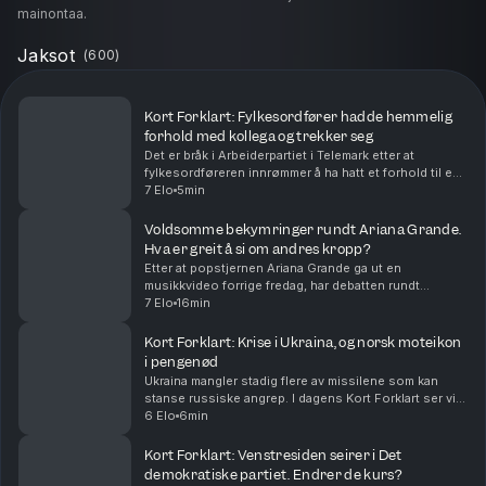
mainontaa.
Jaksot
(
600
)
Kort Forklart: Fylkesordfører hadde hemmelig
forhold med kollega og trekker seg
Det er bråk i Arbeiderpartiet i Telemark etter at
fylkesordføreren innrømmer å ha hatt et forhold til en
kollega. Partiet beskriver saken som alvorlig. Vi
7 Elo
5min
oppsummerer nyhetene for deg, i dag også om a...
Voldsomme bekymringer rundt Ariana Grande.
Hva er greit å si om andres kropp?
Etter at popstjernen Ariana Grande ga ut en
musikkvideo forrige fredag, har debatten rundt
kroppen hennes rast. Bekymrede fans verden over
7 Elo
16min
mener hun er blitt skremmende tynn. Nå trekker
artisten seg t...
Kort Forklart: Krise i Ukraina, og norsk moteikon
i pengenød
Ukraina mangler stadig flere av missilene som kan
stanse russiske angrep. I dagens Kort Forklart ser vi
på hvorfor det skjer – og hvilke konsekvenser det kan
6 Elo
6min
få. I tillegg snakker vi om Infantinos kri...
Kort Forklart: Venstresiden seirer i Det
demokratiske partiet. Endrer de kurs?