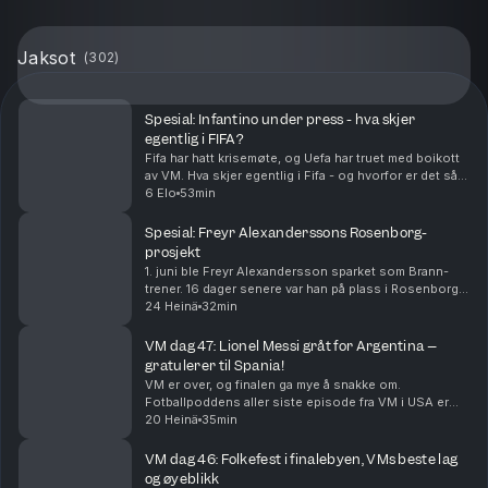
Jaksot
(
302
)
Spesial: Infantino under press - hva skjer
egentlig i FIFA?
Fifa har hatt krisemøte, og Uefa har truet med boikott
av VM. Hva skjer egentlig i Fifa - og hvorfor er det så
steile fronter?
6 Elo
53min
Spesial: Freyr Alexanderssons Rosenborg-
prosjekt
1. juni ble Freyr Alexandersson sparket som Brann-
trener. 16 dager senere var han på plass i Rosenborg. I
denne episoden snakker Alexandersson om hvordan
24 Heinä
32min
han endte i Rosenborg, hvordan han vil endre R...
VM dag 47: Lionel Messi gråt for Argentina –
gratulerer til Spania!
VM er over, og finalen ga mye å snakke om.
Fotballpoddens aller siste episode fra VM i USA er
herved servert. Tusen takk for følget!
20 Heinä
35min
VM dag 46: Folkefest i finalebyen, VMs beste lag
og øyeblikk