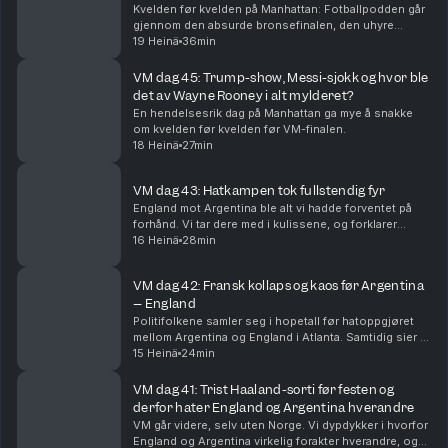
Kvelden før kvelden på Manhattan: Fotballpodden går
gjennom den absurde bronsefinalen, den uhyre
spennende finalen og VMs beste lag, øyeblikk og
19 Heinä
36min
snakkiser.
VM dag 45: Trump-show, Messi-sjokk og hvor ble
det av Wayne Rooney i alt mylderet?
En hendelsesrik dag på Manhattan ga mye å snakke
om kvelden før kvelden før VM-finalen.
18 Heinä
27min
VM dag 43: Hatkampen tok fullstendig fyr
England mot Argentina ble alt vi hadde forventet på
forhånd. Vi tar dere med i kulissene, og forklarer
hvorfor Lionel Messi og Argentina er finaleklare.
16 Heinä
28min
VM dag 42: Fransk kollaps og kaos før Argentina
– England
Politifolkene samler seg i hopetall før hatoppgjøret
mellom Argentina og England i Atlanta. Samtidig sier vi
farvel til Frankrike, og erkjenner at Spania har lurt oss
15 Heinä
24min
litt.
VM dag 41: Trist Haaland-sorti før festen og
derfor hater England og Argentina hverandre
VM går videre, selv uten Norge. Vi dypdykker i hvorfor
England og Argentina virkelig forakter hverandre, og