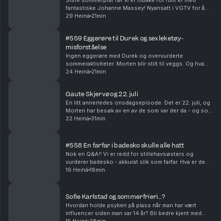
Siste sommerprat før vi er tilbake for fullt er med
fantastiske Johanne Massey! Nyansatt i VGTV for å
løfte Love Island til nye høyder. Hvordan hadde
29 Heinä
21min
Morten og Johanne hatt det på ferie sammen? Og
hvi...
#559 Eggerøre til Durek og sexleketøy-
misforståelse
Ingen eggerøre med Durek og overvurderte
sommeraktiviteter. Morten blir stilt til veggs. Og hva
hvis Vegard egentlig bare har vært en hemmelig agent
24 Heinä
21min
for PST i alle disse årene? Produsert av Ingrid Ali...
Gaute Skjervø og 22. juli
En litt annerledes onsdagsepisode. Det er 22. juli, og
Morten har besøk av en av de som var der da - og som
fremdeles lever med trusler og bekymring. Hvordan
22 Heinä
31min
fikser man det, og hva gir håp midt oppi d...
#558 En farfar i badesko skulle alle hatt
Nok en Q&A!! Vi er redd for stillehavsøsters og
vurderer badesko - akkurat slik som farfar. Hva er den
pinligste meldingen vi har sendt feil? Og hvilke
16 Heinä
18min
kjendiser ville vi helst vært i familie med?? Pr...
Sofie Karlstad og sommerfrieri...?
Hvordan holde psyken på plass når man har vært
influencer siden man var 14 år? Bli bedre kjent med