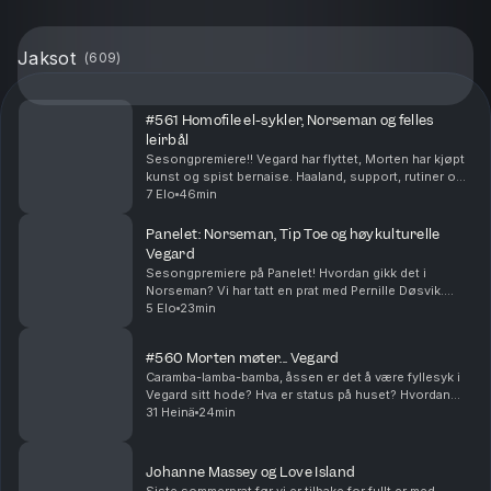
Jaksot
(
609
)
#561 Homofile el-sykler, Norseman og felles
leirbål
Sesongpremiere!! Vegard har flyttet, Morten har kjøpt
kunst og spist bernaise. Haaland, support, rutiner og
festival - et fullt sommerkjør er over. Få på noe suziki!!
7 Elo
46min
Produsert av Ingrid Alice Mortens...
Panelet: Norseman, Tip Toe og høykulturelle
Vegard
Sesongpremiere på Panelet! Hvordan gikk det i
Norseman? Vi har tatt en prat med Pernille Døsvik.
Morten har fått oppheng på ny serie og Vegard har
5 Elo
23min
hatt en meget høykulturell sommer (stikkord:
basseng,...
#560 Morten møter... Vegard
Caramba-lamba-bamba, åssen er det å være fyllesyk i
Vegard sitt hode? Hva er status på huset? Hvordan
skal Vegard lage egne juletradisjoner? Produsert av
31 Heinä
24min
Ingrid Alice Mortensen. P.S! Vi har sesongstar...
Johanne Massey og Love Island