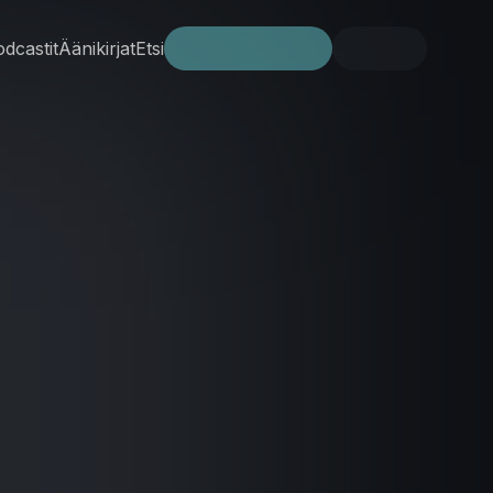
dcastit
Äänikirjat
Etsi
Kokeile ilmaiseksi
Kirjaudu