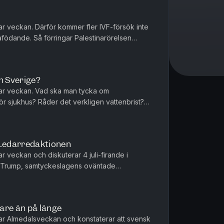
r veckan. Därför kommer fler IVF-försök inte
födande. Så förringar Palestinarörelsen
ge lära av Tyskland. Peter W...
n Sverige?
ar veckan. Vad ska man tycka om
ör sjukhus? Råder det verkligen vattenbrist?
orgerligt? Tove Lifvendahl, Peter We...
Ledarredaktionen
 veckan och diskuterar 4 juli-firande i
 Trump, samtyckeslagens oväntade
 inte riva fel staket. Tove Lifvendahl, ...
are än på länge
r Almedalsveckan och konstaterar att svensk