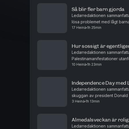
Så blir fler barn gjorda
Ledarredaktionen sammanfatta
lösa problemet med lågt barna
17 Heinä
1h 25min
Förintelsen. Och det kan Sveri
Hur sossigt är egentlige
Ledarredaktionen sammanfatt
Palestinamanifestationer utanf
10 Heinä
1h 23min
Och hur ska Sverige bli mer b
Independence Day med 
Ledarredaktionen sammanfattar
skuggan av president Donald
3 Heinä
1h 13min
konsekvenser samt vikten av att
Almedalsveckan är rolig
Ledarredaktionen sammanfatta