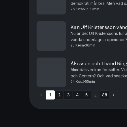
demokrati mår bra. Men vad sa 
26 Kesä
1h 27min
inför valet i höst? Tove Lifven
Kan Ulf Kristersson vän
Nu är det Ulf Kristerssons tur 
vända underläget i opinionen?
25 Kesä
36min
vänstern bli segerviss? Andreas
Åkesson och Thand Ring
Almedalsveckan fortsätter. Vi
och Centern? Och vad snackas
24 Kesä
55min
Andreas Ericson gästas av Fre
1
2
3
4
5
88
More pages