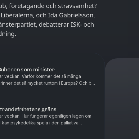
 jobb, företagande och strävsamhet?
Liberalerna, och Ida Gabrielsson,
nsterpartiet, debatterar ISK- och
dning.
 Suhonen som minister
ar veckan. Varför kommer det så många
r brinner det så mycket runtom i Europa? Och bör
 minister? Mattias Svensson...
trandefrihetens gräns
r veckan. Hur fungerar egentligen lagen om
l kan psykedelika spela i den palliativa
 nya rymdkapplöpningen om? Matt...