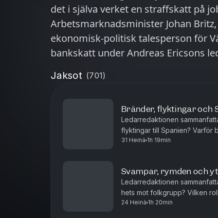
det i själva verket en straffskatt på
Arbetsmarknadsminister Johan Britz, 
ekonomisk-politisk talesperson för Vä
bankskatt under Andreas Ericsons le
Jaksot
(
701
)
Bränder, flyktingar och
Ledarredaktionen sammanfatt
flyktingar till Spanien? Varfö
31 Heinä
1h 19min
Daniel Suhonen få chansen som
Svampar, rymden och yt
Ledarredaktionen sammanfatta
hets mot folkgrupp? Vilken rol
24 Heinä
1h 20min
vården? Och vad handlar den