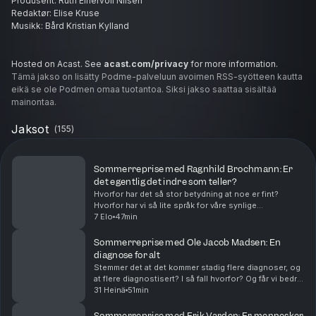
Produsent: Ruth Einervoll Nilsen
Redaktør: Elise Kruse
Musikk: Bård Kristian Kylland
Hosted on Acast. See
acast.com/privacy
for more information.
Tämä jakso on lisätty Podme-palveluun avoimen RSS-syötteen kautta
eikä se ole Podmen omaa tuotantoa. Siksi jakso saattaa sisältää
mainontaa.
Jaksot
(
155
)
Sommerreprise med Ragnhild Brochmann: Er
det egentlig det indre som teller?
Hvorfor har det så stor betydning at noe er fint?
Hvorfor har vi så lite språk for våre synlige
omgivelser? Hvorfor er gamle kirker finere enn nye
7 Elo
47min
kirker? Kunst- og motekulturhistoriker Ragnhild
Broch...
Sommerreprise med Ole Jacob Madsen: En
diagnose for alt
Stemmer det at det kommer stadig flere diagnoser, og
at flere diagnostisert? I så fall hvorfor? Og får vi bedre
psykisk helse ved å vite mye om psykologi? Ole
31 Heinä
51min
Jacob Madsen er professor ved Psykologisk...
Sommerreprise med Erik Varden: Er mennesker