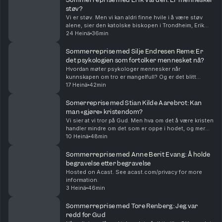
støv?
Vi er støv. Men vi kan aldri finne hvile i å være støv
alene, sier den katolske biskopen i Trondheim, Erik
Varden. Hvordan blir vi mer enn støv? Og er det
24 Heinä
36min
egentlig så ille å være støv? En episode om y...
Sommerreprise med Silje Endresen Reme: Er
det psykologien som fortolker mennesket nå?
Hvordan møter psykologer mennesker når
kunnskapen om tro er mangelfull? Og er det blitt
psykologien, ikke religionen, som er den
17 Heinä
42min
dominerende fortolkningen av hva det vil si å være
menneske? Hva har i ...
Somerreprise med Stian Kilde Aarebrot: Kan
man «gjøre» kristendom?
Vi sier at vi tror på Gud. Men hva om det å være kristen
handler mindre om det som er oppe i hodet, og mer
om hva vi gjør? Prest i Areopagos Stian Kilde Aarebrot
10 Heinä
48min
er gjest. Episoden ble først sendt i s...
Sommerreprise med Anne Berit Evang: Å holde
begravelse etter begravelse
Hosted on Acast. See acast.com/privacy for more
information.
3 Heinä
46min
Sommerreprise med Tore Renberg: Jeg var
redd for Gud