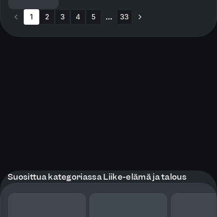
på planet? Se filmer og hør podcast på vår webs...
1
2
3
4
5
33
More pages
Suosittua kategoriassa Liike-elämä ja talous