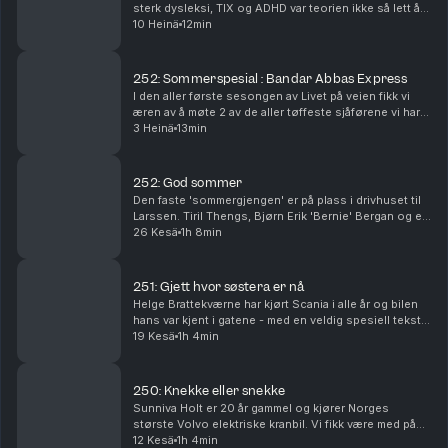
sterk dysleksi, TIX og ADHD var teorien ikke så lett å
komme gjennom. Men etter en telefon fra Livet på
10 Heinä
12min
veien kom Halaas Trafikkskole på banen... Se...
252: Sommerspesial : Bandar Abbas Express
I den aller første sesongen av Livet på veien fikk vi
æren av å møte 2 av de aller tøffeste sjåførene vi har
møtt - gutta som kjørte verdens lengste (og tøffeste)
3 Heinä
13min
lastebilrute; Bandar Abbas Express. S...
252: God sommer
Den faste 'sommergjengen' er på plass i drivhuset til
Larssen. Tiril Thengs, Bjørn Erik 'Bernie' Bergan og et
nytt tilskudd til klanen, Bjørn Terje Bye, oppsummerer
26 Kesä
1h 8min
første halvår. Se filmer og hør po...
251: Gjett hvor søstera er nå
Helge Brattekværne har kjørt Scania i alle år og bilen
hans var kjent i gatene - med en veldig spesiell tekst
bakpå. Nå farter Helge rundt i en Volvo LNG-bil - med
19 Kesä
1h 4min
en ny tekst bakpå Se filmer og hør p...
250: Knekke eller snekke
Sunniva Holt er 20 år gammel og kjører Norges
største Volvo elektriske kranbil. Vi fikk være med på
tur - men var det en snekke eller en knekke vi hadde
12 Kesä
1h 4min