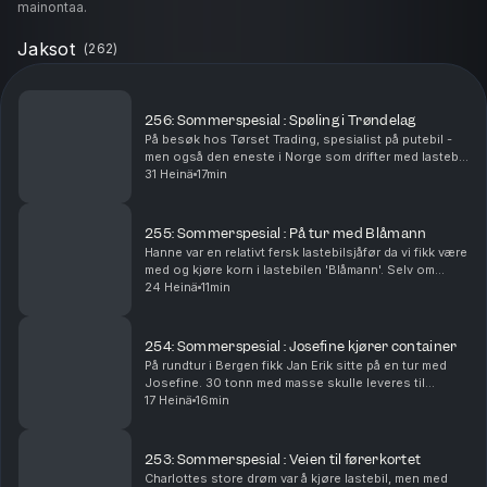
mainontaa.
Jaksot
(
262
)
256: Sommerspesial : Spøling i Trøndelag
På besøk hos Tørset Trading, spesialist på putebil -
men også den eneste i Norge som drifter med lastebil!
Pappa Torbjørn drifter med trekkvognen, sønnen
31 Heinä
17min
Michael drifter med Mercedes og nevøen Nico sn...
255: Sommerspesial : På tur med Blåmann
Hanne var en relativt fersk lastebilsjåfør da vi fikk være
med og kjøre korn i lastebilen 'Blåmann'. Selv om
Hanne bare hadde kjørt lastebil i noen uker har hun
24 Heinä
11min
laaaang fartstid og kjennskap til brans...
254: Sommerspesial : Josefine kjører container
På rundtur i Bergen fikk Jan Erik sitte på en tur med
Josefine. 30 tonn med masse skulle leveres til
sortering. I bilen går skravla som vanlig om alt mellom
17 Heinä
16min
himmel og jord....og Jan Erik roter fælt me...
253: Sommerspesial : Veien til førerkortet
Charlottes store drøm var å kjøre lastebil, men med