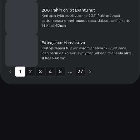
208. Pahin on jo tapahtunut
Kertojan tytär kuoli vuonna 2021 Pukinmäessä
sattuneessa onnettomuudessa. Jaksossa äiti kertoo
millaista on menettää lapsensa järjettömän
14 Kesä
32min
onnettomuuden kautta. Sisältövaroitus: lapsen
kuolema, onnett...
Extrajakso: Haavekuva
Kertoja tapasi tulevan aviomiehensä 17 -vuotiaana.
Pian parin esikoisen syntymän jälkeen miehestä alkoi
paljastua väkivaltaisia piirteitä. Fyysinen, henkinen ja
11 Kesä
48min
taloudellinen alistaminen jatkui vuosik...
1
2
3
4
5
27
More pages