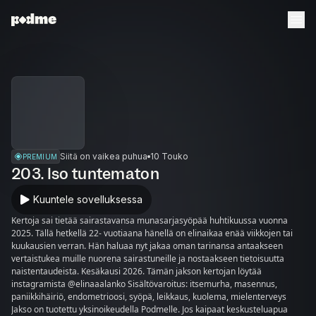
Siitä on vaikea puhua
10 Touko
PREMIUM
203. Iso tuntematon
Kuuntele sovelluksessa
Kertoja sai tietää sairastavansa munasarjasyöpää huhtikuussa vuonna
2025. Tällä hetkellä 22- vuotiaana hänellä on elinaikaa enää viikkojen tai
kuukausien verran. Hän haluaa nyt jakaa oman tarinansa antaakseen
vertaistukea muille nuorena sairastuneille ja nostaakseen tietoisuutta
naistentaudeista. Kesäkausi 2026. Tämän jakson kertojan löytää
instagramista @elinaaalanko Sisältövaroitus: itsemurha, masennus,
paniikkihäiriö, endometrioosi, syöpä, leikkaus, kuolema, mielenterveys
Jakso on tuotettu yksinoikeudella Podmelle. Jos kaipaat keskusteluapua