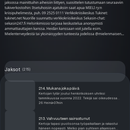
jaksossa mainittuihin aiheisiin liittyen, suosittelen tutustumaan seuraaviin
tukiverkostoihin: Itsetuhoisiin ajatuksiin saat apua MIELI ry:n
kriisipuhelimesta, puh. 09 2525 0111 Verkkokriisikeskus Tukinet:
tukinet.net Nuorille suunnattu verkkokriisikeskus Sekasin-chat:
sekasin247.fi Helsinkimissio tarjoaa keskustelua anonyymisti
ammattiauttajien kanssa. Heidän kanssaan voit jutella esim.
Mielenterveydestä tai yksinäisyyden tunteesta jodelissa @mielenmaisena -
kanavalla. MLL:n Nuortennetti on nuorille suunnattu sivusto josta löydät
mm. keskustelupalstan ja lasten ja nuorten puhelimen. Sivustolla on tietoa
muun muassa seksuaalisuudesta, mediankäytöstä, mielenterveydestä ja
kiusaamisesta: https://www.mll.fi/nuorille/ Jos tarvitset apua heti:
Psykiatrinen päivystys 24h, puh. 116 117
Jaksot
(
215
)
214. Mukana joka päivä
Kertojan tytär joutui henkirikoksen uhriksi
tammikuussa vuonna 2022. Tekijä sai oikeudessa
murhatuomion, mutta hänet päästettiin vapauteen jo
26 Heinä
37min
vuoden 2026 tammikuussa. Jaksossa isä kertoo
millaista on ...
213. Vahvuuteen sairastunut
Kertoja tapasi puolisonsa työpaikallaan ja rakastui
häneen nopeasti. Melko pian suhteen alkamisen