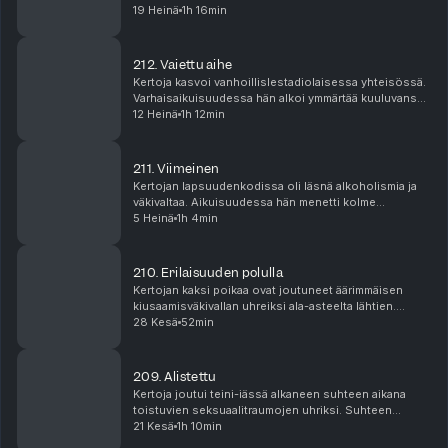
jälkeen kuitenkin paljastui, että hänen kumppaninsa
19 Heinä
1h 16min
sairasti vaikeaa alkoholismia. Jaksossa hän kertoo...
212. Vaiettu aihe
Kertoja kasvoi vanhoillislestadiolaisessa yhteisössä.
Varhaisaikuisuudessa hän alkoi ymmärtää kuuluvansa
sukupuolivähemmistöön. Kaapista tulemisen jälkeen
12 Heinä
1h 12min
suhde perheeseen ja uskonyhteisöön muuttui ra...
211. Viimeinen
Kertojan lapsuudenkodissa oli läsnä alkoholismia ja
väkivaltaa. Aikuisuudessa hän menetti kolme
perheenjäsentään itsemurhalle. Nykypäivänä hän on
5 Heinä
1h 4min
perheensä ainoa elossa oleva jäsen ja hän haluaa
jakaa...
210. Erilaisuuden polulla
Kertojan kaksi poikaa ovat joutuneet äärimmäisen
kiusaamisväkivallan uhreiksi ala-asteelta lähtien.
Vuosia jatkunut väkivalta on aiheuttanut koko
28 Kesä
52min
perheelle päivittäistä ahdistusta, eivätkä pojat ole v...
209. Alistettu
Kertoja joutui teini-iässä alkaneen suhteen aikana
toistuvien seksuaalitraumojen uhriksi. Suhteen
päättymisen jälkeen hänellä diagnosoitiin OCD, joka
21 Kesä
1h 10min
aiheuttaa seksuaalisuuteen liittyviä pakkoajatuksi...