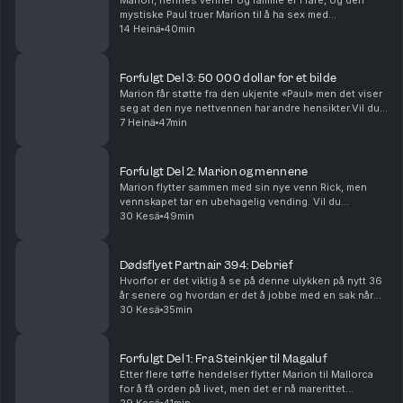
Marion, hennes venner og familie er i fare, og den
mystiske Paul truer Marion til å ha sex med
romkameraten Rick.Vil du annonsere i Avhørt? Ta
14 Heinä
40min
kontakt med vår salgspartner Acast.Batong Media AS
har re...
Forfulgt Del 3: 50 000 dollar for et bilde
Marion får støtte fra den ukjente «Paul» men det viser
seg at den nye nettvennen har andre hensikter.Vil du
annonsere i Avhørt? Ta kontakt med vår salgspartner
7 Heinä
47min
Acast.Batong Media AS har redaktøransvar...
Forfulgt Del 2: Marion og mennene
Marion flytter sammen med sin nye venn Rick, men
vennskapet tar en ubehagelig vending. Vil du
annonsere i Avhørt? Ta kontakt med vår salgspartner
30 Kesä
49min
Acast.Batong Media AS har redaktøransvar for denne
pod...
Dødsflyet Partnair 394: Debrief
Hvorfor er det viktig å se på denne ulykken på nytt 36
år senere og hvordan er det å jobbe med en sak når
det er så mange som ikke ønsker å snakke?
30 Kesä
35min
Forfulgt Del 1: Fra Steinkjer til Magaluf
Etter flere tøffe hendelser flytter Marion til Mallorca
for å få orden på livet, men det er nå marerittet