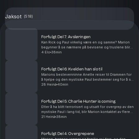
Jaksot
(
518
)
Forfulgt Del 7: Avsløringen
Kan Rick og Paul virkelig være en og samme? Marion
begynner å se nærmere på bevisene og truslene blir
alvor når sexvideoene og bildene blir spredt på
4 Elo
38min
nettet.Vil du annonsere i Avhørt? Ta kontakt med v...
Forfulgt Del 6: Kvelden han slo til
Marions bestevenninne Anette reiser til Drammen for
å hjelpe og den mystiske Paul bestemmer seg for å slå
til. Vil du annonsere i Avhørt? Ta kontakt med vår
28 Heinä
40min
salgspartner Acast.Batong Media AS har reda...
Forfulgt Del 5: Charlie Hunter is coming
Etter å ha blitt terrorisert og utsatt for overgrep av den
mystiske Paul i lang tid, blir Marion kontaktet av flere
nye menn, en av disse kaller seg Charlie Hunter.Vil du
21 Heinä
38min
annonsere i Avhørt? Ta kontak...
Forfulgt Del 4: Overgrepene