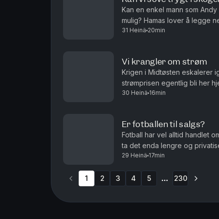
Kan en enkel mann som Andy 
mulig? Hamas lover å legge n
31 Heinä
20min
det ren ønsketetenkning. Og ha
Vi krangler om strøm
Krigen i Midtøsten eskalerer 
strømprisen egentlig bli her
30 Heinä
16min
og Roar Valderhaug. Produsent
Er fotballen til salgs?
Fotball har vel alltid handlet 
ta det enda lengre og privatis
29 Heinä
17min
debatten om fordommer mot hom
1
2
3
4
5
230
More pages