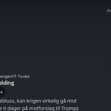
Po
jengen
11 Touko
elding
sa
ebluss, kan krigen virkelig gå mot
dager på motforslag til Trumps