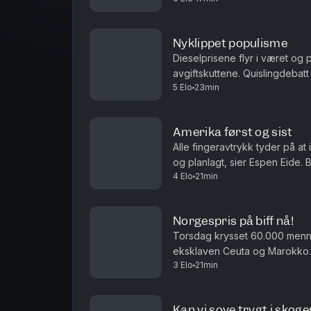
Nyklippet populisme
Dieselprisene flyr i været og 
avgiftskuttene. Quislingdebatt
5 Elo
23min
aktualisert i landet som holdt 
Amerika først og sist
Alle fingeravtrykk tyder på at
og planlagt, sier Espen Eide. 
4 Elo
21min
velferdsytelser er debatten ett
Norgespris på biff nå!
Torsdag krysset 60.000 men
eksklaven Ceuta og Marokko. 
3 Elo
21min
i sakens anledning, og må det i
Kan vi sove trygt i skoge