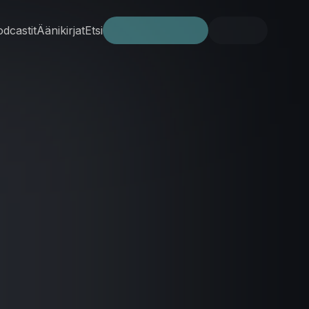
dcastit
Äänikirjat
Etsi
Kokeile ilmaiseksi
Kirjaudu