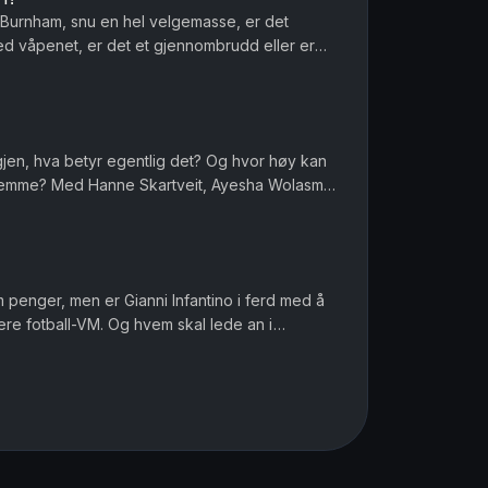
Burnham, snu en hel velgemasse, er det
ed våpenet, er det et gjennombrudd eller er
r menn et spesielt ansvar når de...
igjen, hva betyr egentlig det? Og hvor høy kan
 hjemme? Med Hanne Skartveit, Ayesha Wolasmal
 Sara Gustavsen. Ansv...
om penger, men er Gianni Infantino i ferd med å
ere fotball-VM. Og hvem skal lede an i
ofile i muslimske miljø...