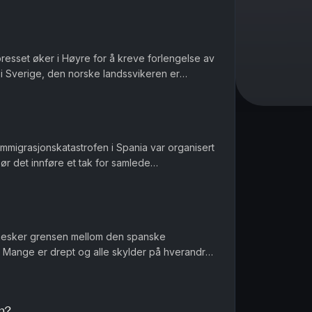
presset øker i Høyre for å kreve forlengelse av
 i Sverige, den norske landssvikeren er
seg nøytral under and...
 immigrasjonskatastrofen i Spania var organisert
Bør det innføre et tak for samlede
er et regnestykke til NAV...
nesker grensen mellom den spanske
Mange er drept og alle skylder på hverandre
nnføres norgespris på biff i dette la...
n?