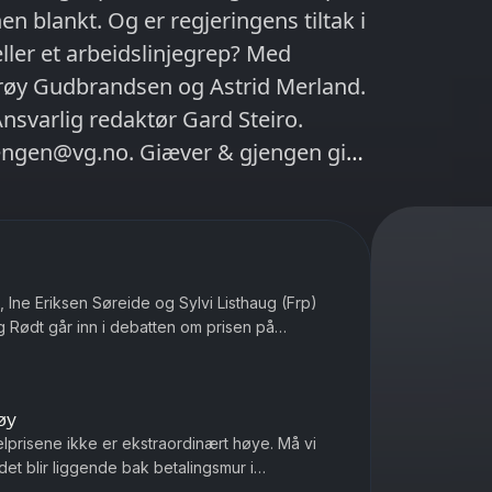
n blankt. Og er regjeringens tiltak i
ler et arbeidslinjegrep? Med
røy Gudbrandsen og Astrid Merland.
svarlig redaktør Gard Steiro.
engen@vg.no. Giæver & gjengen gir
å drøye 20 minutter når du skal hjem
dag om feilene pressen gjør og
.
 Ine Eriksen Søreide og Sylvi Listhaug (Frp)
g Rødt går inn i debatten om prisen på
s rikeste land. Med Ander...
øy
elprisene ikke er ekstraordinært høye. Må vi
et blir liggende bak betalingsmur i
ile Ukrainere som blir drept ...