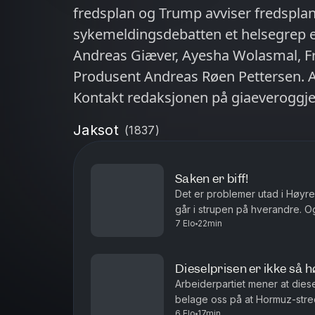
fredsplan og Trump avviser fredsplane
sykemeldingsdebatten et helsegrep el
Andreas Giæver, Ayesha Wolasmal, F
Produsent Andreas Røen Pettersen. An
Kontakt redaksjonen på giaeveroggj
deg de viktigste nyhetene hver dag p
Jaksot
(
1837
)
fra jobb. Hør «Mediebobler» hver lør
dilemmaer VG står i. Alltid på Podme
Saken er biff!
Det er problemer utad i Høyre,
går i strupen på hverandre. O
7 Elo
22min
indrefilet, slik er det i verden
Dieselprisen er ikke så h
Arbeiderpartiet mener at dies
belage oss på at Hormuz-stred
6 Elo
17min
uoverskuelig fremtid? Antall siv