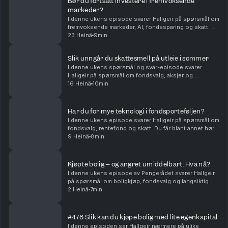
Bør du fortsatt investere i fremvoksende
markeder?
I denne ukens episode svarer Hallgeir på spørsmål om
fremvoksende markeder, AI, fondssparing og skatt. Du
får blant annet høre om: • Hvorfor fremvoksende
23 Heinä
9min
markeder fortsatt kan være en viktig del av en...
Slik unngår du skattesmell på utleie i sommer
I denne ukens spørsmål og svar-episode svarer
Hallgeir på spørsmål om fondsvalg, aksjer og
skatteregler for utleie. Du får blant annet høre om: •
16 Heinä
10min
Hvorfor flerfaktorfond har hengt etter vanlige
indeksf...
Har du for mye teknologi i fondsporteføljen?
I denne ukens episode svarer Hallgeir på spørsmål om
fondsvalg, rentefond og skatt. Du får blant annet høre
om: • Hvordan du kan redusere teknologivekten i
9 Heinä
8min
porteføljen når du allerede sparer i globale...
Kjøpte bolig – og angret umiddelbart. Hva nå?
I denne ukens episode av Pengerådet svarer Hallgeir
på spørsmål om boligkjøp, fondsvalg og langsiktig
sparing. Du får blant annet høre om: • Hva du bør gjøre
2 Heinä
7min
dersom du kjøper bolig og raskt innser at ...
#478 Slik kan du kjøpe bolig med lite egenkapital
I denne episoden ser Hallgeir nærmere på ulike