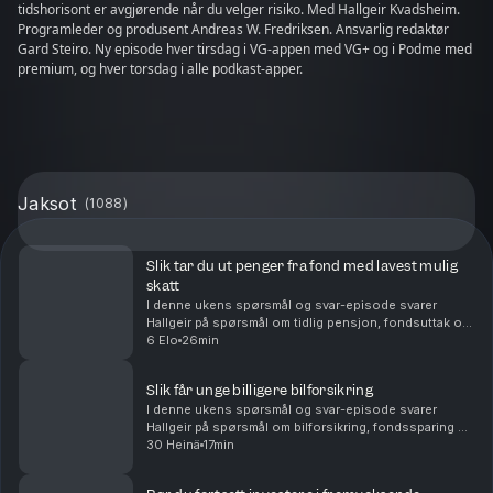
tidshorisont er avgjørende når du velger risiko. Med Hallgeir Kvadsheim.
Programleder og produsent Andreas W. Fredriksen. Ansvarlig redaktør
Gard Steiro. Ny episode hver tirsdag i VG-appen med VG+ og i Podme med
premium, og hver torsdag i alle podkast-apper.
Jaksot
(
1088
)
Slik tar du ut penger fra fond med lavest mulig
skatt
I denne ukens spørsmål og svar-episode svarer
Hallgeir på spørsmål om tidlig pensjon, fondsuttak og
langsiktig sparing. Du får blant annet høre om: Hvor
6 Elo
26min
mye du kan ta ut fra en stor fondsportefølje hv...
Slik får unge billigere bilforsikring
I denne ukens spørsmål og svar-episode svarer
Hallgeir på spørsmål om bilforsikring, fondssparing og
familieøkonomi. Du får blant annet høre om: Hvordan
30 Heinä
17min
unge sjåfører kan få billigere bilforsikring – ...