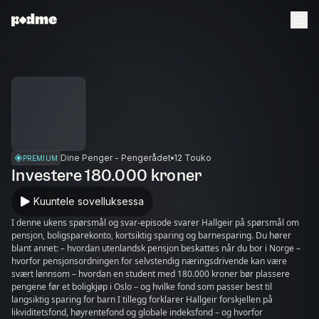
Dine Penger - Pengerådet
12 Touko
PREMIUM
Investere 180.000 kroner
Kuuntele sovelluksessa
I denne ukens spørsmål og svar-episode svarer Hallgeir på spørsmål om
pensjon, boligsparekonto, kortsiktig sparing og barnesparing. Du hører
blant annet: – hvordan utenlandsk pensjon beskattes når du bor i Norge –
hvorfor pensjonsordningen for selvstendig næringsdrivende kan være
svært lønnsom – hvordan en student med 180.000 kroner bør plassere
pengene før et boligkjøp i Oslo – og hvilke fond som passer best til
langsiktig sparing for barn I tillegg forklarer Hallgeir forskjellen på
likviditetsfond, høyrentefond og globale indeksfond – og hvorfor