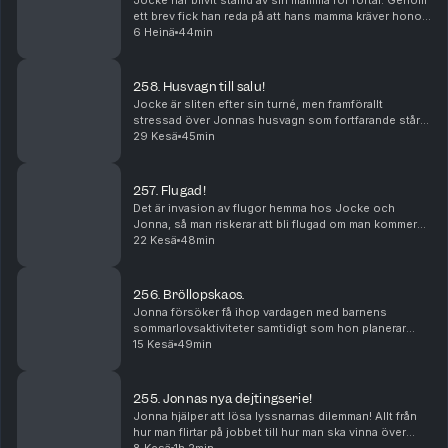
Jocke har blivit stämd av sin mamma för förtal. Genom
ett brev fick han reda på att hans mamma kräver honom
på 50.000 kr. Hur känns det? Och hur påverkas han?
6 Heinä
44min
258. Husvagn till salu!
Jocke är sliten efter sin turné, men framförallt
stressad över Jonnas husvagn som fortfarande står
kvar vid huset. Han försöker sälja den i podden,
29 Kesä
45min
samtidigt som han är rädd för vad Jonna ska säga.
257. Flugad!
Det är invasion av flugor hemma hos Jocke och
Jonna, så man riskerar att bli flugad om man kommer
på besök. Jonna hävdar att Jocke är mest fåfäng i
22 Kesä
48min
familjen, och Jonas hittar på ett nytt artistnamn ti...
256. Bröllopskaos.
Jonna försöker få ihop vardagen med barnens
sommarlovsaktiviteter samtidigt som hon planerar
bröllopet. Hjärnan är mos och stressen över att hinna
15 Kesä
49min
är brutal. Jonas hjälper på sitt egna lilla vis. Och ...
255. Jonnas nya dejtingserie!
Jonna hjälper att lösa lyssnarnas dilemman! Allt från
hur man flirtar på jobbet till hur man ska vinna över