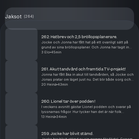
Jaksot
(
264
)
262: Hatbrev och 2,5 bröllopsplanerare.
Jocke och Jonna har fått hat på ett ovanligt sätt på
grund av sina bröllopsplaner. Och Jonna har tagit in
2,5 bröllopsplanerare för att hinna med allt innan de
3 Elo
45min
ska förnya sina löften.
261. Akut tandvård och framtida TV-projekt!
Jonna har fått åka in akut till tandvården, så Jocke och
Jonas pratar om läget just nu. Det blir både sorg och
glädje, och Jocke berättar om framtida TV-projekt.
20 Heinä
43min
260. Lionel tar över podden!
I veckans avsnitt gästar Lionel podden och svarar på
lyssnarnas frågor. Hur tycker han det är när folk
kommer fram och tar kort? Och hur är det att följa med
13 Heinä
34min
på Jockes konserter?
259. Jocke har blivit stämd.