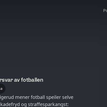
Po
orsvar av fotballen
sa
lgerud mener fotball speiler selve
 skadefryd og straffesparkangst: