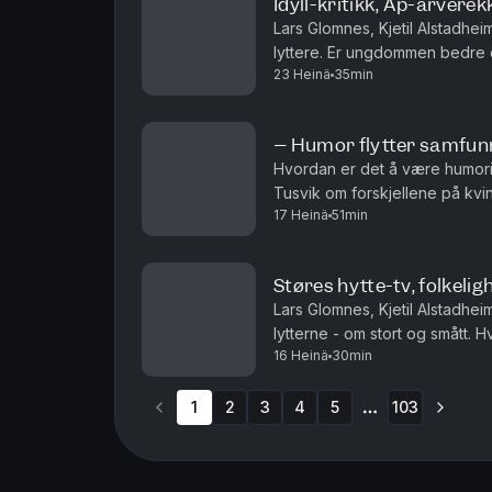
Idyll-kritikk, Ap-arvere
Lars Glomnes, Kjetil Alstadhe
lyttere. Er ungdommen bedre e
23 Heinä
35min
noen over etter Jonas Gahr St
– Humor flytter samfun
Hvordan er det å være humori
Tusvik om forskjellene på kv
17 Heinä
51min
lov til å kødde med kongen? Og
Støres hytte-tv, folkeligh
Lars Glomnes, Kjetil Alstadhe
lytterne - om stort og smått. Hvor stor skal en hyt
16 Heinä
30min
være folkelig som toppolitiker
1
2
3
4
5
103
More pages