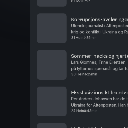
6 Elo
28min
mest forutseende? H
Korrupsjons-avsløringe
Utenriksjournalist i Aftenpost
krig og konflikt i Ukraina og 
31 Heinä
35min
nærmer seg presidentens inners
Sommer-hacks og hjert
Lars Glomnes, Trine Eilertsen,
på lytternes spørsmål og tar f
30 Heinä
25min
hvilke saker de virkelig brenn
Eksklusiv innsikt fra «d
Per Anders Johansen har de to
Ukraina for Aftenposten. Han
24 Heinä
43min
har gått fra å ha helt vanlige job