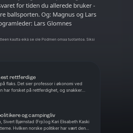
varet for tiden du allerede bruker -
vakre ballsporten. Og: Magnus og Lars
teen kautta eikä se ole Podmen omaa tuotantoa. Siksi
mest rettferdige
t på flaks. Det sier professor i økonomi ved
 har forsket på rettferdighet, og snakker
r økonomisk ulikhet som sk...
politikere og campingliv
, Sivert Bjørnstad (Frp)og Kari Elisabeth Kaski
tterne. Hvilken norske politiker har vært den