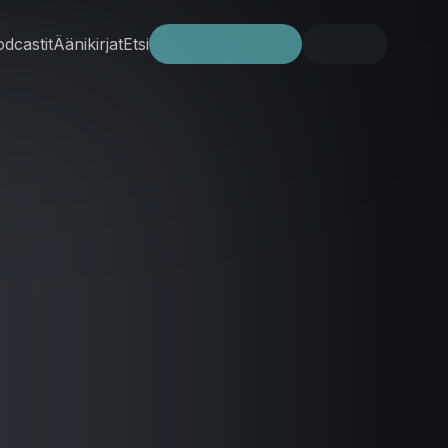
dcastit
Äänikirjat
Etsi
Kokeile ilmaiseksi
Kirjaudu