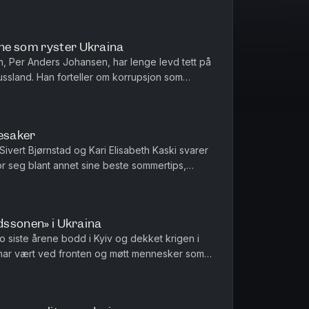
vem i podkasten ville tr...
ne som ryster Ukraina
en, Per Anders Johansen, har lenge levd tett på
Russland. Han forteller om korrupsjon som
te sirkler, og hvorf...
esaker
 Sivert Bjørnstad og Kari Elisabeth Kaski svarer
or seg blant annet sine beste sommertips,
er for og hvem som ...
ødssonen» i Ukraina
 siste årene bodd i Kyiv og dekket krigen i
 har vært ved fronten og møtt mennesker som
ber og liv, til å nå ...