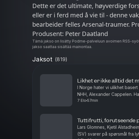
Dette er det ultimate, høyverdige fors
eller er i ferd med å vie til - denne 
bearbeider felles Arsenal-traumer. Programleder: Lars Glomnes
Produsent: Peter Daatland
Tämä jakso on lisätty Podme-palveluun avoimen RSS-syöt
jakso saattaa sisältää mainontaa.
Jaksot
(
819
)
Likhet er ikke alltid det 
I Norge hater vi ulikhet baser
NHH, Alexander Cappelen. Han
7 Elo
57min
særlig om hvem som er åpne fo
Tuttifrutti, forutseende 
Lars Glomnes, Kjetil Alstadheim
(SV) svarer på spørsmål fra ly