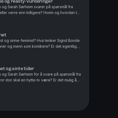
kke og reality-vurderinger
im og Sarah Sørheim svarer på spørsmål fra
ller verre enn tidligere? Hvem og hvordan tar
øre og Trygve Slagsvold ...
net
st og sinne-feminist? Hva tenker Sigrid Bonde
inner og menn som komikere? Er det egentlig
 Sigrid forteller om hva...
et og sinte tider
im og Sarah Sørheim for å svare på spørsmål fra
te-tv være? Er det mulig å
 - og kommer d...