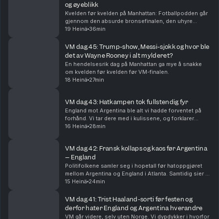
og øyeblikk
Kvelden før kvelden på Manhattan: Fotballpodden går
gjennom den absurde bronsefinalen, den uhyre
spennende finalen og VMs beste lag, øyeblikk og
19 Heinä
36min
snakkiser.
VM dag 45: Trump-show, Messi-sjokk og hvor ble
det av Wayne Rooney i alt mylderet?
En hendelsesrik dag på Manhattan ga mye å snakke
om kvelden før kvelden før VM-finalen.
18 Heinä
27min
VM dag 43: Hatkampen tok fullstendig fyr
England mot Argentina ble alt vi hadde forventet på
forhånd. Vi tar dere med i kulissene, og forklarer
hvorfor Lionel Messi og Argentina er finaleklare.
16 Heinä
28min
VM dag 42: Fransk kollaps og kaos før Argentina
– England
Politifolkene samler seg i hopetall før hatoppgjøret
mellom Argentina og England i Atlanta. Samtidig sier vi
farvel til Frankrike, og erkjenner at Spania har lurt oss
15 Heinä
24min
litt.
VM dag 41: Trist Haaland-sorti før festen og
derfor hater England og Argentina hverandre
VM går videre, selv uten Norge. Vi dypdykker i hvorfor