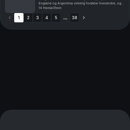
England og Argentina virkelig forakter hverandre, og
føltes det ikke som at den største stjernen manglet på
14 Heinä
31min
Slottsplassen?
1
2
3
4
5
38
More pages