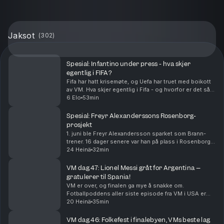
Jaksot
(
302
)
Spesial: Infantino under press - hva skjer
egentlig i FIFA?
Fifa har hatt krisemøte, og Uefa har truet med boikott
av VM. Hva skjer egentlig i Fifa - og hvorfor er det så
steile fronter?
6 Elo
53min
Spesial: Freyr Alexanderssons Rosenborg-
prosjekt
1. juni ble Freyr Alexandersson sparket som Brann-
trener. 16 dager senere var han på plass i Rosenborg. I
denne episoden snakker Alexandersson om hvordan
24 Heinä
32min
han endte i Rosenborg, hvordan han vil endre R...
VM dag 47: Lionel Messi gråt for Argentina –
gratulerer til Spania!
VM er over, og finalen ga mye å snakke om.
Fotballpoddens aller siste episode fra VM i USA er
herved servert. Tusen takk for følget!
20 Heinä
35min
VM dag 46: Folkefest i finalebyen, VMs beste lag