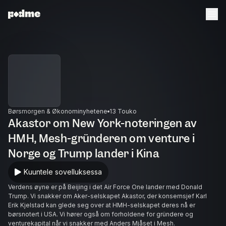
Børsmorgen & Økonominyhetene
13 Touko
Akastor om New York-noteringen av
HMH, Mesh-gründeren om venture i
Norge og Trump lander i Kina
Kuuntele sovelluksessa
Verdens øyne er på Beijing i det Air Force One lander med Donald
Trump. Vi snakker om Aker-selskapet Akastor, der konsernsjef Karl
Erik Kjelstad kan glede seg over at HMH-selskapet deres nå er
børsnotert i USA. Vi hører også om forholdene for gründere og
venturekapital når vi snakker med Anders Mjåset i Mesh.