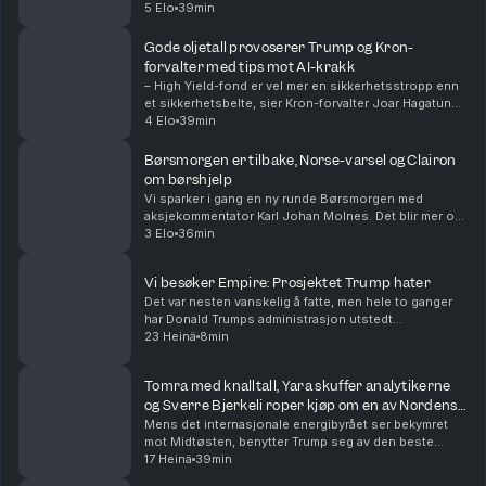
og levert første kundeordre. Odin-forvalter Dan Erik
5 Elo
39min
Glover forklarer hvorfor «fremvoksende...
Gode oljetall provoserer Trump og Kron-
forvalter med tips mot AI-krakk
– High Yield-fond er vel mer en sikkerhetsstropp enn
et sikkerhetsbelte, sier Kron-forvalter Joar Hagatun
som diskuterer strategier for de som er redd for et AI-
4 Elo
39min
krakk. Sammen med aksjekommentator Karl...
Børsmorgen er tilbake, Norse-varsel og Clairon
om børshjelp
Vi sparker i gang en ny runde Børsmorgen med
aksjekommentator Karl Johan Molnes. Det blir mer om
resultatvarselet fra flyselskapet Norse, utviklingen i
3 Elo
36min
Iran-krigen og Akers vei mot børs med AI-datasen...
Vi besøker Empire: Prosjektet Trump hater
Det var nesten vanskelig å fatte, men hele to ganger
har Donald Trumps administrasjon utstedt
stoppordrer for det godkjente gigantprosjektet innen
23 Heinä
8min
havvind, Empire Wind utenfor New York. Prosjekter
til...
Tomra med knalltall, Yara skuffer analytikerne
og Sverre Bjerkeli roper kjøp om en av Nordens
mest shortede aksjer
Mens det internasjonale energibyrået ser bekymret
mot Midtøsten, benytter Trump seg av den beste
sendetid til å anklage Kina for valgresultatet i 2020.
17 Heinä
39min
Ellers har vi finansdirektøren i Yara og Tomra-s...