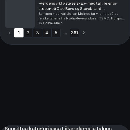
«Verdens viktigste selskap» med tall, Telenor
stuper på Oslo Børs, og Storebrand-
forvalterens aksjefavoritter
Sammen med Karl Johan Molnes tar vi en titt på de
ferske tallene fra Nvidia-leverandøren TSMC, Trumps
siste olje-utspill, og Telenor hvor investorene
16 Heinä
34min
reagerer med å sende aksjen rett ned på Oslo Børs....
1
2
3
4
5
381
More pages
Suosittua kategoriassa Liike-elämä ja talous