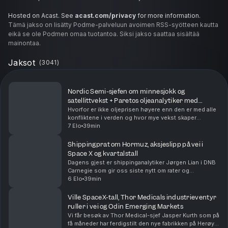
Hosted on Acast. See
acast.com/privacy
for more information.
Tämä jakso on lisätty Podme-palveluun avoimen RSS-syötteen kautta
eikä se ole Podmen omaa tuotantoa. Siksi jakso saattaa sisältää
mainontaa.
Jaksot
(
3041
)
Nordic Semi-sjefen om minnesjokk og
satellittvekst + Paretos oljeanalytiker med
Hormuz-rapport
Hvorfor er ikke oljeprisen høyere enn den er med alle
konfliktene i verden og hvor mye vekst skaper
satellittsatsingen som skjer i teknologibransjen? Vi
7 Elo
39min
spør dagens to gjester, konsernsjef Vegard Woll...
Shippingprat om Hormuz, aksjeslipp på vei i
Space X og kvartalstall
Dagens gjest er shippinganalytiker Jørgen Lian i DNB
Carnegie som gir oss siste nytt om rater og
situasjonen i Hormuzstredet. Vi sparker i gang
6 Elo
39min
børsdagen med å kaste oss over kvartalsrapporter fra
Nor...
Ville SpaceX-tall, Thor Medicals industrieventyr
ruller i vei og Odin Emerging Markets
Vi får besøk av Thor Medical-sjef Jasper Kurth som på
få måneder har ferdigstilt den nye fabrikken på Herøya