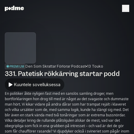
Den Som Skrattar Förlorar Podcast
13 Touko
PREMIUM
331. Patetisk rökkärring startar podd
Kuuntele sovelluksessa
En politiker åkte nyligen fast med en sanslös samling droger, men
bortförklaringen hon drog till med är något av det svagaste och dummaste
man hört. Vi kikar vidare på andra dårar som har trampat rejält i klaveret
och vilka ursäkter som de, med samma logik, kunde ha slängt sig med. Det
blir även en stark vända med två tonåringar som är extrema bussnördar.
Vilka detaljer kring de rullande plåtskjulen älskar de mest, vad var det
obegripliga som fick in ena grabben på intresset – och vad är det de gör
som får chaufförer rasande? Vi djupdyker också i svineriet som pågår inom