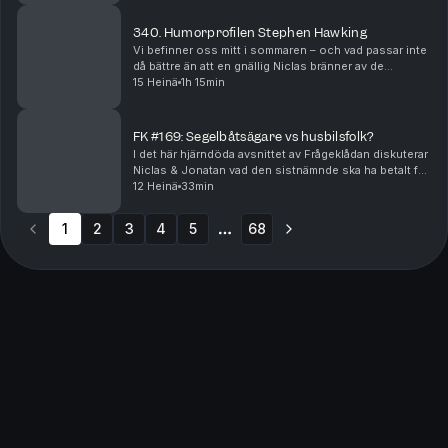
340. Humorprofilen Stephen Hawking
Vi befinner oss mitt i sommaren – och vad passar inte
då bättre än att en gnällig Niclas bränner av de
fenomen som han stör sig allra mest på under den här
15 Heinä
1h 15min
årstiden? Hur rimligt är det egentligen att ...
FK #169: Segelbåtsägare vs husbilsfolk?
I det här hjärndöda avsnittet av Frågeklådan diskuterar
Niclas & Jonatan vad den sistnämnde ska ha betalt för
att se lika uselt som sin poddkumpan livet ut, ett nytt
12 Heinä
33min
upplägg för förlängning i fotboll,...
1
2
3
4
5
68
More pages