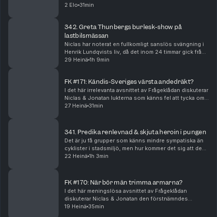
syn på TV-spel, vilket som är det sorgligaste
2 Elo
31min
evenemanget att ”streaka”, vad som är jobbigast att u...
342. Greta Thunbergs burlesk-show på
lastbilsmässan
Niclas har noterat en fullkomligt sanslös svängning i
Henrik Lundqvists liv, då det inom 24 timmar gick från
lyxig fläd till motsatsen. Vi plockar ut ett härligt gäng
29 Heinä
1h 9min
andra kändisar och låter deras ti...
FK #171: Kändis-Sveriges värsta andedräkt?
I det här irrelevanta avsnittet av Frågeklådan diskuterar
Niclas & Jonatan lukterna som känns fel att tycka om,
oenighet gällande skivat bröd, diskmaskiners uselhet,
27 Heinä
31min
tristaste måstena i hemmet, det nä...
341. Predika renlevnad & skjuta heroin i pungen
Det är ju få grupper som känns mindre sympatiska än
cyklister i stadsmiljö, men hur kommer det sig att de
ofta är så lynniga och mästrande? Jonatan har trillat
22 Heinä
1h 3min
över den nog värsta paragrafryttaren som...
FK #170: När bör män trimma armarna?
I det här meningslösa avsnittet av Frågeklådan
diskuterar Niclas & Jonatan den förstnämndes
enorma vändning gällande hur man bör säga ett barns
19 Heinä
35min
ålder, huruvida tomater är överskattat eller inte, diale...