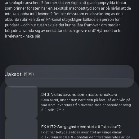
arkeologibranschen. Stämmer det verkligen att glasögonprydda töntar
som brinner för sten har en sexistisk machoattityd som är på nivån att de
inte kan jobba intill kvinnor? Det blir dessutom en dissekering av den
absurda rubriken då en P4-kanal uttryckligen kallade en person för
pundare – och hur tusan skulle det kunna låta framöver om medier
började använda sig av nedsättande och grövre ord? Hjärndött och
irrelevant – haka på!
Jaksot
(
539
)
343. Niclas sekund som mästersnickare
Som alltid, under den här tiden på året, så är nivån på
vad som levereras från diverse medier sanslöst svag –
men vad är det mest bisarra som går att rota fram från
5 Elo
1h 12min
nyhetstorkan sommaren 2026? Hur gol...
FK #172: Sorgligaste eventet att ”streaka”?
I det här betydelselösa avsnittet av Frågeklådan
diskuterar Niclas & Jonatan den förstnämndes ärliga