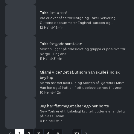
Shrimp on the barbie, mate! Produsert av Kat...
Takk for turen!
VM er over både for Norge og Enkel Servering.
Guttene oppsummerer England-kampen og
mesterskapet. Takk for følget!
12 Heinä
18min
Takk for gode samtaler
Morten ligger på dødsleiet og gruppa er positive før
Norge - England
11 Heinä
31min
Miami Vice? Det så ut som han skulle i indisk
bryllup
Martin har tatt med Ole og Morten på kjøretur i Miami.
Han har også hatt en flott opplevelse hos frisøren.
10 Heinä
42min
Jeg har fått meg et alter ego her borte
New York er et tilbakelagt kapitel, guttene er endelig
på plass i Miami.
9 Heinä
27min
1
2
3
4
5
87