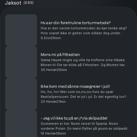
Jaksot
(
689
)
Hva er din foretrukne torturmetode?
Hva er den verste torturmetoden du kan tenke deg?
Hvis svaret ikke er geiter som slikker deg under
føttene, har du ikke hørt denne episoden enda. Kan
6 Elo
29min
man bake cookies med gjær? Og hvor mange boksere
t...
Mora mi på Fittestien
Salma Hayek ringte og ville ha hoftene sine tilbake.
Moren til Ole tar bilde på Fittestien. Og Morten har
visst en greie med å krangle med dyr. Middagstips:
30 Heinä
29min
Lasagne, gjerne med hundre lag! produser...
Ikke kom med sånne nissegreier i juli!
Ho, ho, ho! Mer som no,no,no hvis du spør
Ram(m)penissen. Det er jul i jul. Er det egentlig lov?
Hvilken sunn matrett vil du egentlig at skal smake
23 Heinä
27min
wienerbrød? Og kan Petter Katastrofe bli den kjendi...
- Jeg vil ikke ta på en j*vla skilpadde!
Sommeren er her. Noen reiser til Spania. Noen
vurderer Polen. En mann flytter på grunn av skilpadder.
Livet tar folk i forskjellige retninger.Middagstips:
16 Heinä
38min