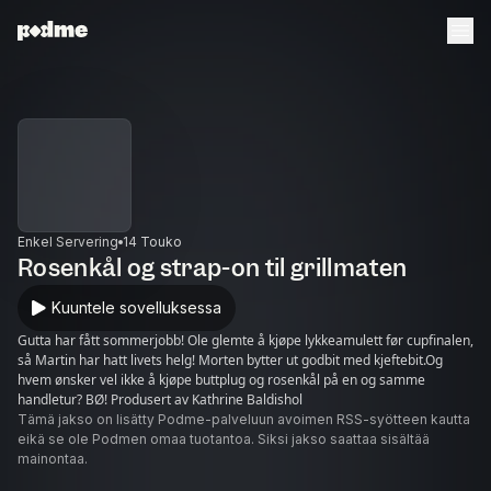
Enkel Servering
14 Touko
Rosenkål og strap-on til grillmaten
Kuuntele sovelluksessa
Gutta har fått sommerjobb! Ole glemte å kjøpe lykkeamulett før cupfinalen,
så Martin har hatt livets helg! Morten bytter ut godbit med kjeftebit.Og
hvem ønsker vel ikke å kjøpe buttplug og rosenkål på en og samme
handletur? BØ! Produsert av Kathrine Baldishol
Tämä jakso on lisätty Podme-palveluun avoimen RSS-syötteen kautta
eikä se ole Podmen omaa tuotantoa. Siksi jakso saattaa sisältää
mainontaa.