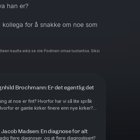
va han er?
en kollega for å snakke om noe som
teen kautta eikä se ole Podmen omaa tuotantoa. Siksi
hild Brochmann: Er det egentlig det
ivacy
for more information.
ng at noe er fint? Hvorfor har vi så lite språk
vorfor er gamle kirker finere enn nye kirker?
 Ragnhild Broch...
Jacob Madsen: En diagnose for alt
dig flere diagnoser, og at flere diagnostisert?