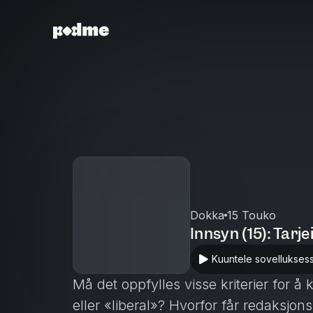
Dokka
15 Touko
Innsyn (15): Tarj
Kuuntele sovellukses
Må det oppfylles visse kriterier for 
eller «liberal»? Hvorfor får redaksjons