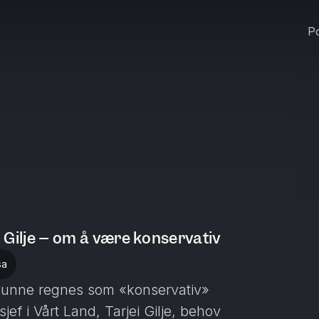
Po
ei Gilje – om å være konservativ
sa
å kunne regnes som «konservativ»
sjef i Vårt Land, Tarjei Gilje, behov