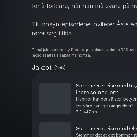
for å forklare, når han må svare på h
Til Innsyn-episodene inviterer Åste 
rører seg i tida.
Tämä jakso on lisätty Podme-palveluun avoimen RSS-syöt
Programleder: Åste Dokka
jakso saattaa sisältää mainontaa.
Produsent: Ruth Einervoll Nilsen
Jaksot
(
155
)
Redaktør: Elise Kruse
Musikk: Bård Kristian Kylland
Sommerreprise med Ragn
Hosted on Acast. See
acast.com/pr
indre som teller?
Hvorfor har det så stor betydni
for våre synlige omgivelser? H
7 Elo
47min
Kunst- og motekulturhistoriker
Sommerreprise med Ole 
Stemmer det at det kommer sta