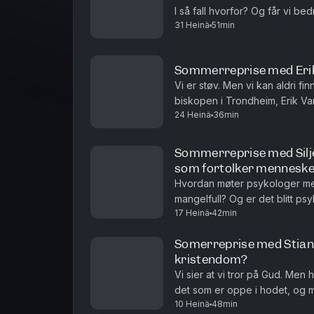
I så fall hvorfor? Og får vi b
31 Heinä
51min
Ole Jacob Madsen er professo
Sommerreprise med Erik
Vi er støv. Men vi kan aldri fi
biskopen i Trondheim, Erik Va
24 Heinä
36min
egentlig så ille å være støv? E
Sommerreprise med Silje
som fortolker menneske
Hvordan møter psykologer me
mangelfull? Og er det blitt ps
17 Heinä
42min
dominerende fortolkningen av 
Somerreprise med Stian 
kristendom?
Vi sier at vi tror på Gud. Me
det som er oppe i hodet, og m
10 Heinä
48min
Kilde Aarebrot er gjest. Episode