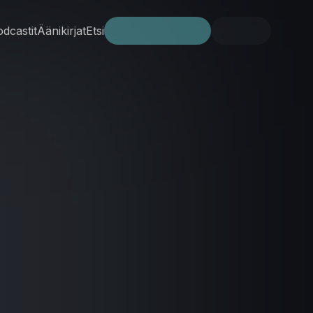
dcastit
Äänikirjat
Etsi
Kokeile ilmaiseksi
Kirjaudu