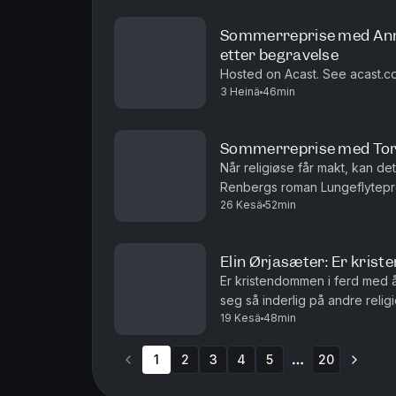
Sommerreprise med Anne
etter begravelse
Hosted on Acast. See acast.co
3 Heinä
46min
Sommerreprise med Tore
Når religiøse får makt, kan det gå
Renbergs roman Lungeflyteprø
26 Kesä
52min
men den snakker også inn i vår
Elin Ørjasæter: Er krist
Er kristendommen i ferd med å g
seg så inderlig på andre relig
19 Kesä
48min
Ørjasæter å lese noe fysisk? I
1
2
3
4
5
20
More pages