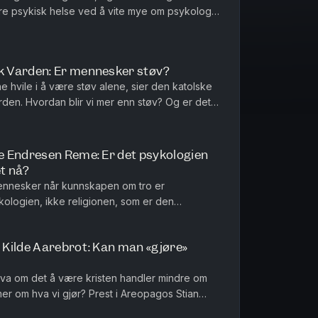
edre psykisk helse ved å vite mye om psykologi?
r ved Psykologisk...
 Varden: Er mennesker støv?
nne hvile i å være støv alene, sier den katolske
rden. Hvordan blir vi mer enn støv? Og er det
n episode om y...
 Endresen Reme: Er det psykologien
t nå?
nnesker når kunnskapen om tro er
ykologien, ikke religionen, som er den
hva det vil si å være menneske? Hva har i ...
Kilde Aarebrot: Kan man «gjøre»
n hva om det å være kristen handler mindre om
er om hva vi gjør? Prest i Areopagos Stian
n ble først sendt i s...