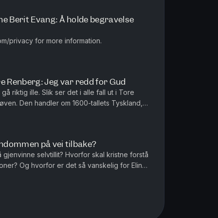
 Berit Evang: Å holde begravelse
m/privacy for more information.
 Renberg: Jeg var redd for Gud
 riktig ille. Slik ser det i alle fall ut i Tore
ven. Den handler om 1600-tallets Tyskland,
 tid. Tore Renbe...
endommen på vei tilbake?
jenvinne selvtillit? Hvorfor skal kristne forstå
ioner? Og hvorfor er det så vanskelig for Elin
 denne episod...