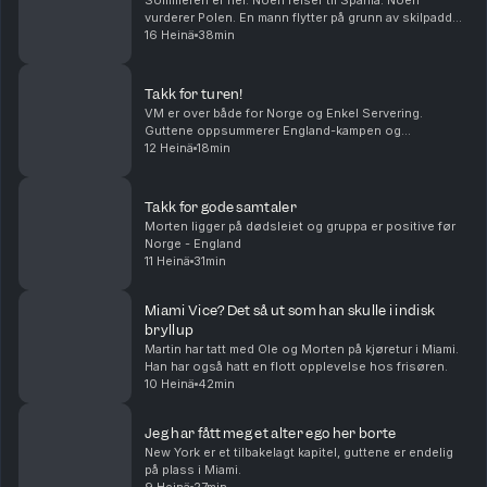
Sommeren er her. Noen reiser til Spania. Noen
vurderer Polen. En mann flytter på grunn av skilpadder.
Livet tar folk i forskjellige retninger.Middagstips:
16 Heinä
38min
Shrimp on the barbie, mate! Produsert av Kat...
Takk for turen!
VM er over både for Norge og Enkel Servering.
Guttene oppsummerer England-kampen og
mesterskapet. Takk for følget!
12 Heinä
18min
Takk for gode samtaler
Morten ligger på dødsleiet og gruppa er positive før
Norge - England
11 Heinä
31min
Miami Vice? Det så ut som han skulle i indisk
bryllup
Martin har tatt med Ole og Morten på kjøretur i Miami.
Han har også hatt en flott opplevelse hos frisøren.
10 Heinä
42min
Jeg har fått meg et alter ego her borte
New York er et tilbakelagt kapitel, guttene er endelig
på plass i Miami.