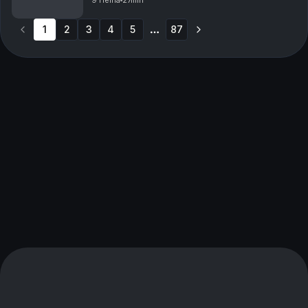
9 Heinä
27min
1
2
3
4
5
87
More pages