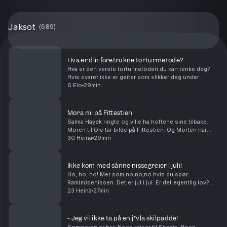
Jaksot
(
689
)
Hva er din foretrukne torturmetode?
Hva er den verste torturmetoden du kan tenke deg?
Hvis svaret ikke er geiter som slikker deg under
føttene, har du ikke hørt denne episoden enda. Kan
6 Elo
29min
man bake cookies med gjær? Og hvor mange boksere
t...
Mora mi på Fittestien
Salma Hayek ringte og ville ha hoftene sine tilbake.
Moren til Ole tar bilde på Fittestien. Og Morten har
visst en greie med å krangle med dyr. Middagstips:
30 Heinä
29min
Lasagne, gjerne med hundre lag! produser...
Ikke kom med sånne nissegreier i juli!
Ho, ho, ho! Mer som no,no,no hvis du spør
Ram(m)penissen. Det er jul i jul. Er det egentlig lov?
Hvilken sunn matrett vil du egentlig at skal smake
23 Heinä
27min
wienerbrød? Og kan Petter Katastrofe bli den kjendi...
- Jeg vil ikke ta på en j*vla skilpadde!