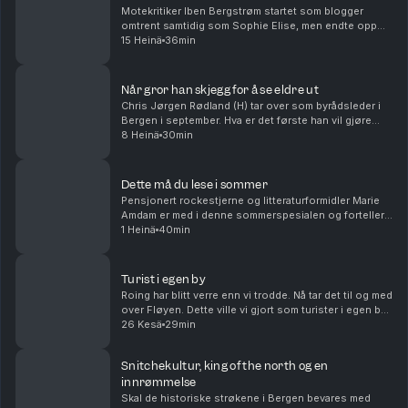
Motekritiker Iben Bergstrøm startet som blogger
omtrent samtidig som Sophie Elise, men endte opp
som designer, kritiker og akademiker. I denne
15 Heinä
36min
sommerspesialen av Nokon må gå forklarer hun
sammenhengen...
Når gror han skjegg for å se eldre ut
Chris Jørgen Rødland (H) tar over som byrådsleder i
Bergen i september. Hva er det første han vil gjøre
som byrådsleder? Hvem vil han ha med seg på laget?
8 Heinä
30min
Og ikke minst, hva med bybanen? Alt dette og ...
Dette må du lese i sommer
Pensjonert rockestjerne og litteraturformidler Marie
Amdam er med i denne sommerspesialen og forteller
deg hvilke bøker du må lese i sommer. Her er det tips
1 Heinä
40min
til både litteraturnerder, småbarnsforeldre...
Turist i egen by
Roing har blitt verre enn vi trodde. Nå tar det til og med
over Fløyen. Dette ville vi gjort som turister i egen by,
og Fjorden Baby! har sluppet en ny låt som passer
26 Kesä
29min
perfekt til å beskrive kommentato...
Snitchekultur, king of the north og en
innrømmelse
Skal de historiske strøkene i Bergen bevares med