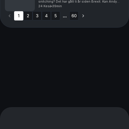
snitching? Det har gått ti år siden Brexit. Kan Andy
“king of the north” Burnham få det til? Kjetil kommer
24 Kesä
39min
også med en innrømmelse i den siste ordinære...
1
2
3
4
5
60
More pages