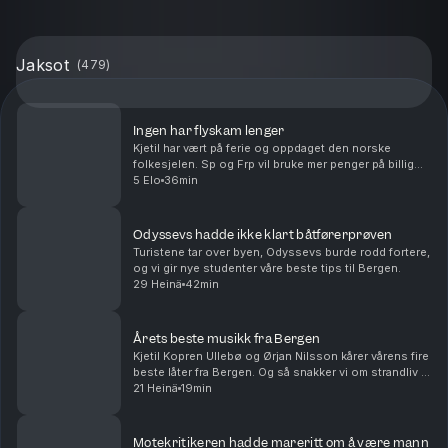
Jaksot
(
479
)
Ingen har flyskam lenger
Kjetil har vært på ferie og oppdaget den norske
folkesjelen. Sp og Frp vil bruke mer penger på billig
diesel, og hvem er du i folkefest-Bergen? Hipster eller
5 Elo
36min
stril?
Odyssevs hadde ikke klart båtførerprøven
Turistene tar over byen, Odyssevs burde rodd fortere,
og vi gir nye studenter våre beste tips til Bergen.
29 Heinä
42min
Årets beste musikk fra Bergen
Kjetil Kopren Ullebø og Ørjan Nilsson kårer vårens fire
beste låter fra Bergen. Og så snakker vi om strandliv i
Fyllingsdalen, Rio De Janeiro og på Karmøy.
21 Heinä
19min
Motekritikeren hadde mareritt om å være mann