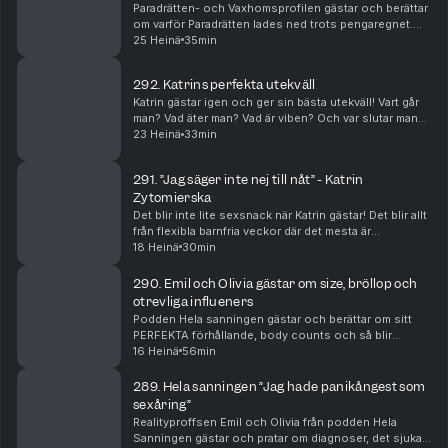
Paradrätten- och Vaxhomsprofilen gästar och berättar
om varför Paradrätten lades ned trots pengaregnet.
Men också om två tillfällen i närtid som hon blivit lurad
25 Heinä
35min
av teknikens krafter.
292. Katrins perfekta utekväll
Katrin gästar igen och ger sin bästa utekväll! Vart går
man? Vad äter man? Vad är viben? Och var slutar man
liggandes på dansgolvet?
23 Heinä
33min
291. ”Jag säger inte nej till nåt” - Katrin
Zytomierska
Det blir inte lite sexsnack när Katrin gästar! Det blir allt
från flexibla barnfria veckor där det mesta är
välkommet till oldies.
18 Heinä
30min
290. Emil och Olivia gästar om size, bröllop och
otrevliga influeners
Podden Hela sanningen gästar och berättar om sitt
PERFEKTA förhållande, body counts och så blir
Rosanna lite lite sugen.
16 Heinä
56min
289. Hela sanningen ”Jag hade panikångest som
sexåring”
Realityproffsen Emil och Olivia från podden Hela
Sanningen gästar och pratar om diagnoser, det sjuka i