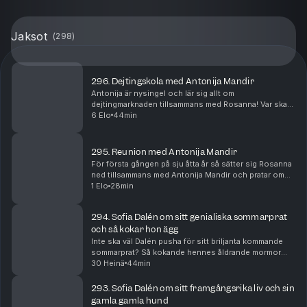
Jaksot
(
298
)
296. Dejtingskola med Antonija Mandir
Antonija är nysingel och lär sig allt om
dejtingmarknaden tillsammans med Rosanna! Var ska
hon vara? Hur ska hon tänka? Bör hon gå
6 Elo
44min
internationellt?
295. Reunion med Antonija Mandir
För första gången på sju åtta år så sätter sig Rosanna
ned tillsammans med Antonija Mandir och pratar om
livet, löpningen, dåliga knän och framförallt hennes
1 Elo
28min
dejtingliv!
294. Sofia Dalén om sitt genialiska sommarprat
och så kokar hon ägg
Inte ska väl Dalén pusha för sitt briljanta kommande
sommarprat? Så kokande hennes åldrande mormor
ägg och så avslöjar hon vad hon gjorde med 2000
30 Heinä
44min
upphittade kronor i ett sånt gammalt
busskortsfodral....
293. Sofia Dalén om sitt framgångsrika liv och sin
gamla gamla hund