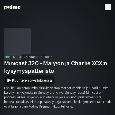
Tuplakääk
22 Touko
PREMIUM
Minicast 320 - Margon ja Charlie XCX:n
kysymyspatteristo
Kuuntele sovelluksessa
Enni haluaa tietää, mitä Kirsikka vastaa Margot Robbielta ja Charli XCX:ltä
kysyttyihin kysymyksiin. Sunday brunch vai Sunday roast? Minicast on
podcast-jaksoa lyhyempi audioherkku, joka on luotu piristämään sitä
hetkeä, kun aikasi ei riitä pitkään, yhtäjaksoiseen keskittymiseen. Minicastit
ovat tarjolla vain Podme Premium -kuuntelijoille.