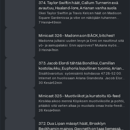
374. Taylor Swiftin häät, Callum Turnerin exä
avautuu, Haaland-lore, Arianan vanha suola
Okei Taylor Swiftin ja Travis Kelcen häät on Madison
Square Gardenissa ja vibe on näköjään tuhannen
ihmisen megabileet prinsessalinnassa? Taylorin häät
7 Heinä
49min
näköjään aiheuttaa meissä suuria tunteita. Tuoht...
Minicast 326 - Madonna on BÄCK, bitches!!
Madonna julkaisi uuden levyn ja Enni on nauttinut sitä
yö- ja aamupalaksi. Enni approves!! Mukana myös
hyviä Madonna-detskuja Voguen haastattelusta.
3 Heinä
7min
Minicast on podcast-jaksoa lyhyempi audioherkku, ...
373. Jacob Elordi tähtää Bondiksi, Camillan
kostolaukku, Euphoria lopullinen tuomio, Ariana
Granden bänksit
Sisältövaroitus: syömisäiriö kohdassa 47:28-52:00.
Internet on huolissaan Ariana Grandesta. Jacob Elordi
on vahva ehdokas seuraavaksi James Bondiksi, ja
30 Kesä
52min
suhde Kendall Jennerin kanssa voi olla osa tät...
Minicast 325 - Muotiviikot ja kuratoitu IG-feed
Kirsikka aikoo mennä Köpiksen muotiviikoille ja pohtii,
pitääkö sitä varten alkaa jo muokata omaa Insta-feediä
coolimmaksi. Raya on jättänyt syvät traumat! Minicast
26 Kesä
9min
on podcast-jaksoa lyhyempi audiohe...
372. Dua Lipan mässyt häät, Brooklyn
Beckhamin mainos, Gwyneth on taas liemessä,