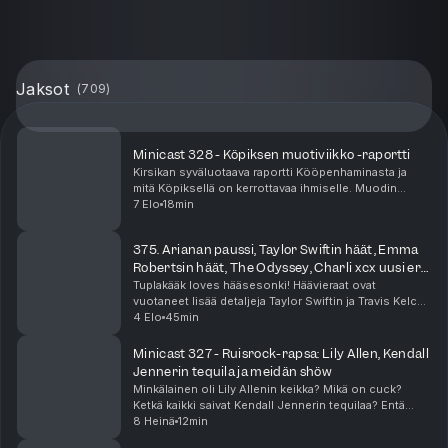
Jaksot
(
709
)
Minicast 328 - Köpiksen muotiviikko -raportti
Kirsikan syväluotaava raportti Kööpenhaminasta ja
mitä Köpiksellä on kerrottavaa ihmiselle. Muodin
lisäksi tarjolla oli hapanjuurileipää, vaatekauppoja,
7 Elo
18min
julkkiksia, meikkaajia ja pasta-artisteja. Min...
375. Arianan paussi, Taylor Swiftin häät, Emma
Robertsin häät, The Odyssey, Charli xcx uusi era,
Zara Larsson
Tuplakääk loves hääsesonki! Häävieraat ovat
vuotaneet lisää detaljeja Taylor Swiftin ja Travis Kelcen
häistä! Näyttelijä Emma Roberts meni naimisiin ja nämä
4 Elo
45min
häät vähän epäilyttää. Ariana Grande julkai...
Minicast 327 - Ruisrock-rapsa: Lily Allen, Kendall
Jennerin tequila ja meidän shöw
Minkälainen oli Lily Allenin keikka? Mikä on cuck?
Ketkä kaikki saivat Kendall Jennerin tequilaa? Entä
miten Tuplakääkin oma keikka meni? Se ja moni muu
8 Heinä
12min
asia selviää tästä minicastista!