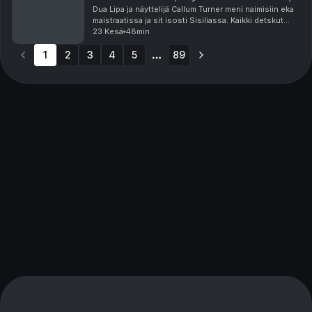
Yoni-pimppimuna
Dua Lipa ja näyttelijä Callum Turner meni naimisiin eka
maistraatissa ja sit isosti Sisiliassa. Kaikki detskut
häistä kiinnostaa! Lukuisat asut, menut ja vieraslista.
23 Kesä
48min
Beckhamin perheen musta lammas, e...
1
2
3
4
5
89
More pages