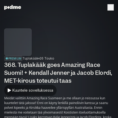
Tuplakääk
26 Touko
PREMIUM
368. Tuplakääk goes Amazing Race
Suomi! + Kendall Jenner ja Jacob Elordi,
MET-kirous toteutui taas
Kuuntele sovelluksessa
Meidät valittiin Amazing Race Suomeen ja me ollaan jo reissussa kun
kuuntelet tätä jaksoa!! Enni on käyny lenkillä painoliivin kanssa ja saanu
polvet kipeeks ja Kirsikka haaveilee yllärispylläri Australiasta. Ennin
mielestä me voitetaan tää ylivoimasesti! Koististen itseluottamuksella
mennään täysii! Lisäks kerrotaan Kylie Jenneristä ja Jacob Elordista, koska