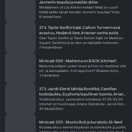
Jennerin tequila ja meidän shöw
Minkälainen oli Lily Allenin keikka? Mikä on cuck?
Ketkä kaikki saivat Kendall Jennerin tequilaa? Entä
miten Tuplakääkin oma keikka meni? Se ja moni muu
8 Heinä
12min
asia selviää tästä minicastista!
374. Taylor Swiftin häät, Callum Turnerin exä
avautuu, Haaland-lore, Arianan vanha suola
Okei Taylor Swiftin ja Travis Kelcen häät on Madison
Square Gardenissa ja vibe on näköjään tuhannen
ihmisen megabileet prinsessalinnassa? Taylorin häät
7 Heinä
49min
näköjään aiheuttaa meissä suuria tunteita. Tuoht...
Minicast 326 - Madonna on BÄCK, bitches!!
Madonna julkaisi uuden levyn ja Enni on nauttinut sitä
yö- ja aamupalaksi. Enni approves!! Mukana myös
hyviä Madonna-detskuja Voguen haastattelusta.
3 Heinä
7min
Minicast on podcast-jaksoa lyhyempi audioherkku, ...
373. Jacob Elordi tähtää Bondiksi, Camillan
kostolaukku, Euphoria lopullinen tuomio, Ariana
Granden bänksit
Sisältövaroitus: syömisäiriö kohdassa 47:28-52:00.
Internet on huolissaan Ariana Grandesta. Jacob Elordi
on vahva ehdokas seuraavaksi James Bondiksi, ja
30 Kesä
52min
suhde Kendall Jennerin kanssa voi olla osa tät...
Minicast 325 - Muotiviikot ja kuratoitu IG-feed
Kirsikka aikoo mennä Köpiksen muotiviikoille ja pohtii,