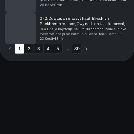
pitääkö sitä varten alkaa jo muokata omaa Insta-feediä
coolimmaksi. Raya on jättänyt syvät traumat! Minicast
26 Kesä
9min
on podcast-jaksoa lyhyempi audiohe...
372. Dua Lipan mässyt häät, Brooklyn
Beckhamin mainos, Gwyneth on taas liemessä,
Yoni-pimppimuna
Dua Lipa ja näyttelijä Callum Turner meni naimisiin eka
maistraatissa ja sit isosti Sisiliassa. Kaikki detskut
häistä kiinnostaa! Lukuisat asut, menut ja vieraslista.
23 Kesä
48min
Beckhamin perheen musta lammas, e...
1
2
3
4
5
89
More pages