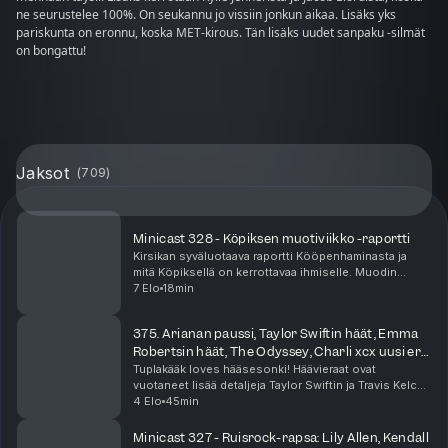
ne seurustelee 100%. On seukannu jo vissiin jonkun aikaa. Lisäks yks
pariskunta on eronnu, koska MET-kirous. Tän lisäks uudet sanpaku -silmät
on bongattu!
Jaksot
(
709
)
Minicast 328 - Köpiksen muotiviikko -raportti
Kirsikan syväluotaava raportti Kööpenhaminasta ja
mitä Köpiksellä on kerrottavaa ihmiselle. Muodin
lisäksi tarjolla oli hapanjuurileipää, vaatekauppoja,
7 Elo
18min
julkkiksia, meikkaajia ja pasta-artisteja. Min...
375. Arianan paussi, Taylor Swiftin häät, Emma
Robertsin häät, The Odyssey, Charli xcx uusi era,
Zara Larsson
Tuplakääk loves hääsesonki! Häävieraat ovat
vuotaneet lisää detaljeja Taylor Swiftin ja Travis Kelcen
häistä! Näyttelijä Emma Roberts meni naimisiin ja nämä
4 Elo
45min
häät vähän epäilyttää. Ariana Grande julkai...
Minicast 327 - Ruisrock-rapsa: Lily Allen, Kendall