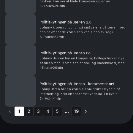
bakken. Han ser at både kompisen og en av
politibetjentene blir truffet av skudd. Johnny forsøker
15 Touko
26min
å hjelpe, men blir arrestert i alt kaoset som oppstå...
Politiskytingen på Jæren 2:3
Johnny kjører rundt i bil på småveiene på Jæren med
den bevæpnede kompisen ved siden av seg i
passasjersetet. Johnnys håp er at de skal møte en
8 Touko
24min
politipatrulje på veien. Det gjør de. Møtet blir fatalt....
Politiskytingen på Jæren 1:3
Johnny Jahren har en kompis og kollega han er mye
sammen med. Kompisen er snill og omtenksom, men
han er også opptatt av konspirasjonsteorier og
1 Touko
29min
overnaturlige fenomener. En sen romjulskveld i 2024
stå...
Politiskytingen på Jæren - kommer snart
Jonny Jaren har en kompis som bruker mye tid på
internett og leter etter alternative fakta. En kveld
dukker kompisen hans opp på døren til Jonny, med en
24 Huhti
1min
ladd pistol og en rifle i sekken. Han har en pl...
1
2
3
4
5
19
More pages