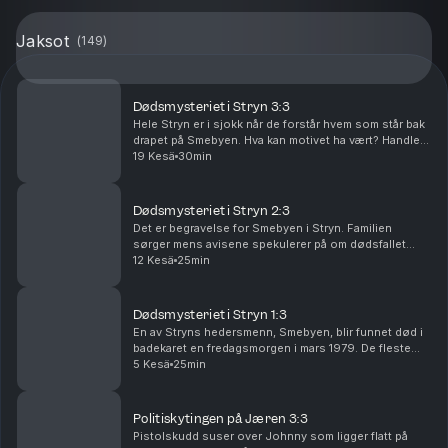
Jaksot
(
149
)
Dødsmysteriet i Stryn 3:3
Hele Stryn er i sjokk når de forstår hvem som står bak
drapet på Smebyen. Hva kan motivet ha vært? Handlet
det om penger, eller noe helt annet? Produsert av
19 Kesä
30min
Fenomen for Podme. Ansvarlig redaktør er ...
Dødsmysteriet i Stryn 2:3
Det er begravelse for Smebyen i Stryn. Familien
sørger mens avisene spekulerer på om dødsfallet
skyldes en ulykke eller et drap. En ung
12 Kesä
25min
forsikringsagent oppdager en merkelig livsforsikring.
Produsert...
Dødsmysteriet i Stryn 1:3
En av Stryns hedersmenn, Smebyen, blir funnet død i
badekaret en fredagsmorgen i mars 1979. De fleste
regner med at det er en ulykke, men da kona kommer
5 Kesä
25min
hjem ser hun noe mistenkelig på soverommet. Pr...
Politiskytingen på Jæren 3:3
Pistolskudd suser over Johnny som ligger flatt på