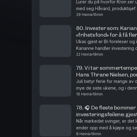
Lurer du på hvorfor Kron ser 
med seg Håvard, produktsjef i
29 Heinä
15min
appen, hva som er nytt og hvilk
80. Invester som: Karian
«frihetsfond» for å få fl
Ukas gjest er BI-foreleser og
Karianne handler investering
22 Heinä
18min
som et verktøy for å skape fle
79. Vi tar sommertempen 
Hans Thrane Nielsen, por
Juli betyr ferie for mange av 
mye de siste ukene, og i den
16 Heinä
19min
viktigste.🎧 Gjesten i podcast
78. 🎧 De fleste bommer 
investeringsfeilene: gje
Når markedet svinger, er det let
ender opp med å kjøpe og selg
8 Heinä
19min
klar over det. I denne episode