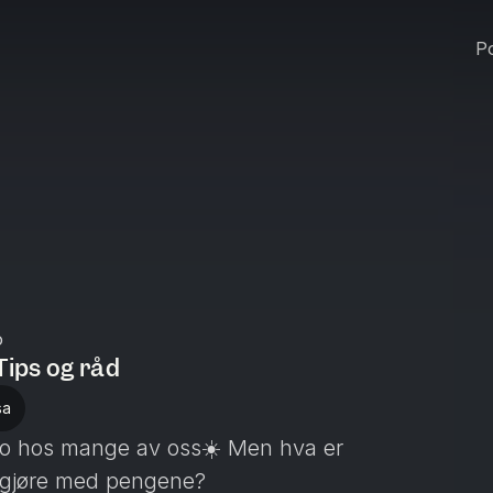
Po
o
Tips og råd
sa
o hos mange av oss☀️ Men hva er
å gjøre med pengene?