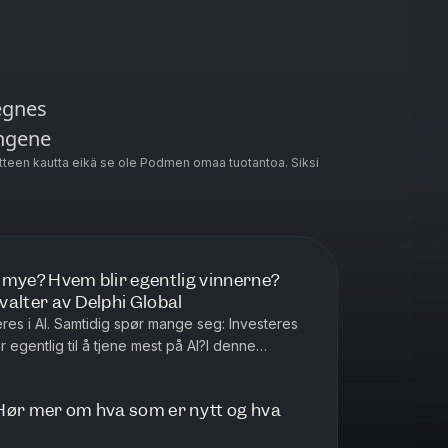
egnes
engene
teen kautta eikä se ole Podmen omaa tuotantoa. Siksi
som passer best for deg, avhenger av
 i fond innebærer risiko. Historisk
or mye? Hvem blir egentlig vinnerne?
idig avkastning. Avkastningen kan
rvalter av Delphi Global
er, forvalters valg,
eres i AI. Samtidig spør mange seg: Investeres
kan også oppleve negativ avkastning.
gentlig til å tjene mest på AI?I denne
Harstveit, forvalter av ...
spekt og nøkkelinformasjon på
vårt kundeservice for veiledning.
: Hør mer om hva som er nytt og hva
ivacy
for more information.