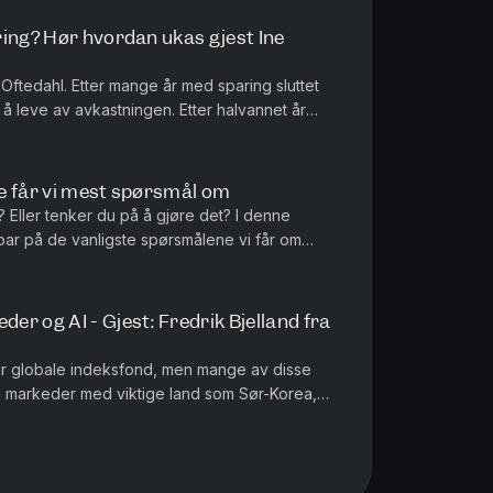
ring? Hør hvordan ukas gjest Ine
Oftedahl. Etter mange år med sparing sluttet
r å leve av avkastningen. Etter halvannet år
jobbe igjen. For I...
tte får vi mest spørsmål om
e? Eller tenker du på å gjøre det? I denne
ar på de vanligste spørsmålene vi får om
g:✅ Konkrete eksempler på hva ...
r og AI - Gjest: Fredrik Bjelland fra
har globale indeksfond, men mange av disse
 markeder med viktige land som Sør-Korea,
om spiller en stadig større ...