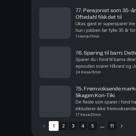
77. Pensjonist som 35-å
Oftedahl fikk det til
Ukas gjest er supersparer Ine 
hun i jobben før fylte 35 år fo
1 Heinä
17min
valgte hun likevel å begynne å 
76. Sparing til barn: De
Sparer du i fond til barna din
episoden svarer Håvard og Jo
24 Kesä
15min
barnesparing.Episoden gir de
75. Fremvoksende markede
Skagen Kon-Tiki
De fleste som sparer i fond 
inkluderer ikke fremvoksende
17 Kesä
25min
Kina og Taiwan. Dette er land s
1
2
3
4
5
11
More pages