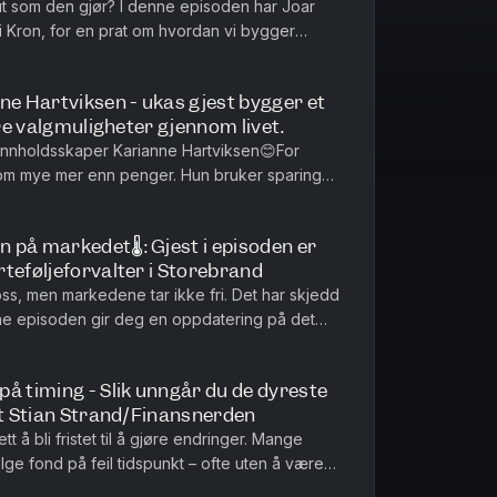
ut som den gjør? I denne episoden har Joar
 Kron, for en prat om hvordan vi bygger
e ting du kan glede deg til ...
ne Hartviksen - ukas gjest bygger et
ere valgmuligheter gjennom livet.
 innholdsskaper Karianne Hartviksen😊For
 om mye mer enn penger. Hun bruker sparing
re valgmuligheter – enten drø...
på markedet🌡️: Gjest i episoden er
teføljeforvalter i Storebrand
oss, men markedene tar ikke fri. Det har skjedd
ne episoden gir deg en oppdatering på det
en er Hans Thrane Niel...
på timing - Slik unngår du de dyreste
st Stian Strand/Finansnerden
t å bli fristet til å gjøre endringer. Mange
e fond på feil tidspunkt – ofte uten å være
n har Joar besøk av ...