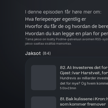
I denne episoden får høre mer om:
Hva feriepenger egentlig er
Hvorfor du får de og hvordan de ber
Hvordan du kan legge en plan for p
Tämä jakso on lisätty Podme-palveluun avoimen RSS-syöt
jakso saattaa sisältää mainontaa.
Jaksot
(
84
)
Husk at dette er generelle råd. Hva 
din personlige situasjon. Investeringer
82. AI: Investeres det f
avkastning er ingen garanti for fremt
Gjest: Ivar Harstveit, fo
variere og påvirkes av markedsendring
Hundrevis av milliarder invest
investeringsrisiko og kostnader. Du 
det for mye? Og hvem kommer e
5 Elo
23min
episoden har Joar med seg Ivar 
Vi anbefaler at du leser fondets pro
storebrand.no. Du kan også kontakte 
81. Bak kulissene i Kron
som kommer fremover
Hosted on Acast. See
acast.com/pr