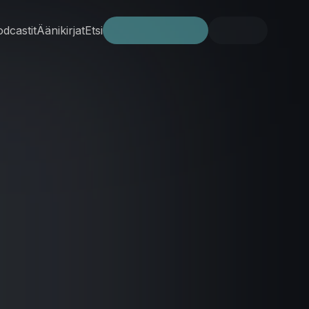
dcastit
Äänikirjat
Etsi
Kokeile ilmaiseksi
Kirjaudu