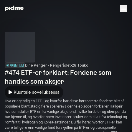
Dine Penger - Pengerådet
28 Touko
PREMIUM
#474 ETF-er forklart: Fondene som
handles som aksjer
Kuuntele sovelluksessa
Hva er egentlig en ETF – og hvorfor har disse børsnoterte fondene blitt så
populære blant stadig flere sparere? I denne episoden forklarer Hallgeir
hva som skiller ETF-er fra vanlige aksjefond, hvilke fordeler og ulemper du
bør kjenne til, og hvorfor noen investorer bruker dem til alt fra teknologi og
romfart til hydrogen og Korea-satsinger. Du får høre: hvorfor ETF-er kan
være billigere enn vanlige fond forskjellen på ETF-er og tradisjonelle