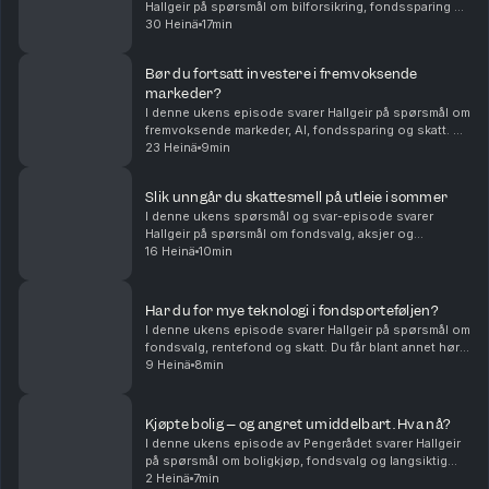
Hallgeir på spørsmål om bilforsikring, fondssparing og
familieøkonomi. Du får blant annet høre om: Hvordan
30 Heinä
17min
unge sjåfører kan få billigere bilforsikring – ...
Bør du fortsatt investere i fremvoksende
markeder?
I denne ukens episode svarer Hallgeir på spørsmål om
fremvoksende markeder, AI, fondssparing og skatt. Du
får blant annet høre om: • Hvorfor fremvoksende
23 Heinä
9min
markeder fortsatt kan være en viktig del av en...
Slik unngår du skattesmell på utleie i sommer
I denne ukens spørsmål og svar-episode svarer
Hallgeir på spørsmål om fondsvalg, aksjer og
skatteregler for utleie. Du får blant annet høre om: •
16 Heinä
10min
Hvorfor flerfaktorfond har hengt etter vanlige
indeksf...
Har du for mye teknologi i fondsporteføljen?
I denne ukens episode svarer Hallgeir på spørsmål om
fondsvalg, rentefond og skatt. Du får blant annet høre
om: • Hvordan du kan redusere teknologivekten i
9 Heinä
8min
porteføljen når du allerede sparer i globale...
Kjøpte bolig – og angret umiddelbart. Hva nå?
I denne ukens episode av Pengerådet svarer Hallgeir
på spørsmål om boligkjøp, fondsvalg og langsiktig
sparing. Du får blant annet høre om: • Hva du bør gjøre
2 Heinä
7min