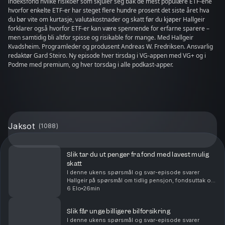
indeksfond hvilke risikoer som skjuler seg bak de mest populære ETF-ene
hvorfor enkelte ETF-er har steget flere hundre prosent det siste året hva
du bør vite om kurtasje, valutakostnader og skatt før du kjøper Hallgeir
forklarer også hvorfor ETF-er kan være spennende for erfarne sparere –
men samtidig bli altfor spisse og risikable for mange. Med Hallgeir
Kvadsheim. Programleder og produsent Andreas W. Fredriksen. Ansvarlig
redaktør Gard Steiro. Ny episode hver tirsdag i VG-appen med VG+ og i
Podme med premium, og hver torsdag i alle podkast-apper.
Jaksot
(
1088
)
Slik tar du ut penger fra fond med lavest mulig
skatt
I denne ukens spørsmål og svar-episode svarer
Hallgeir på spørsmål om tidlig pensjon, fondsuttak og
langsiktig sparing. Du får blant annet høre om: Hvor
6 Elo
26min
mye du kan ta ut fra en stor fondsportefølje hv...
Slik får unge billigere bilforsikring
I denne ukens spørsmål og svar-episode svarer