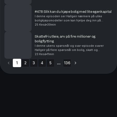
dersom du kjøper bolig og raskt innser at ...
#478 Slik kan du kjøpe bolig med lite egenkapital
I denne episoden ser Hallgeir nærmere på ulike
boligkjøpsmodeller som kan hjelpe deg inn på
boligmarkedet selv om egenkapitalen er liten – eller
25 Kesä
39min
mangler helt. Du får blant annet høre om: • Hvordan
del...
Skattefri utleie, arv på fire millioner og
boligflytting
I denne ukens spørsmål og svar-episode svarer
Hallgeir på flere spørsmål om bolig, skatt og
investeringer. Du får blant annet høre om: • Når utleie
23 Kesä
11min
av den andre delen av en tomannsbolig kan bli
1
2
3
skatte...
4
5
136
More pages