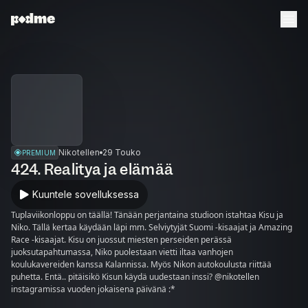
Nikotellen
29 Touko
PREMIUM
424. Realitya ja elämää
Kuuntele sovelluksessa
Tuplaviikonloppu on täällä! Tänään perjantaina studioon istahtaa Kisu ja
Niko. Tällä kertaa käydään läpi mm. Selviytyjät Suomi -kisaajat ja Amazing
Race -kisaajat. Kisu on juossut miesten perseiden perässä
juoksutapahtumassa, Niko puolestaan vietti iltaa vanhojen
koulukavereiden kanssa Kalannissa. Myös Nikon autokoulusta riittää
puhetta. Entä.. pitäisikö Kisun käydä uudestaan inssi? @nikotellen
instagramissa vuoden jokaisena päivänä :*