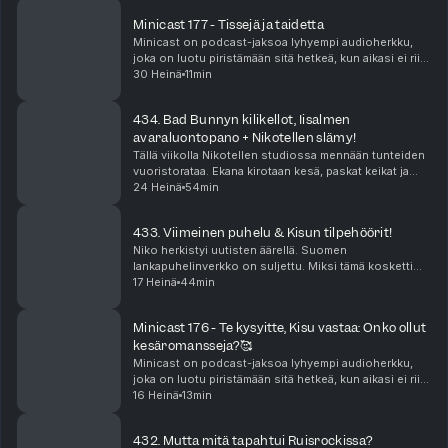
Minicast 177 - Tissejä ja taidetta
Minicast on podcast-jaksoa lyhyempi audioherkku,
joka on luotu piristämään sitä hetkeä, kun aikasi ei riitä
pitkään, yhtäjaksoiseen keskittymiseen. Minicastit
30 Heinä
11min
ovat tarjolla vain Podme Premium -kuunt...
434. Bad Bunnyn kilikellot, Iisalmen
avaraluontopano + Nikotellen slämy!
Tällä viikolla Nikotellen studiossa mennään tunteiden
vuoristorataa. Ekana kirotaan kesä, paskat keikat ja
sitten Bad Bunnyn tiktokit vie mennessään! Katja on
24 Heinä
54min
on antautunut kiihkolle. Niko puolestaan ...
433. Viimeinen puhelu & Kisun tilpehöörit!
Niko herkistyi uutisten äärellä. Suomen
lankapuhelinverkko on suljettu. Miksi tämä kosketti
niin suuresti? Jenna nukkui elämänsä parhaat
17 Heinä
44min
päiväunet yllättävällä sohvalla. Miten Kisu ja hänen
tilpehööri...
Minicast 176 - Te kysyitte, Kisu vastaa: Onko ollut
kesäromansseja?🥰
Minicast on podcast-jaksoa lyhyempi audioherkku,
joka on luotu piristämään sitä hetkeä, kun aikasi ei riitä
pitkään, yhtäjaksoiseen keskittymiseen. Minicastit
16 Heinä
13min
ovat tarjolla vain Podme Premium -kuunt...
432. Mutta mitä tapahtui Ruisrockissa?