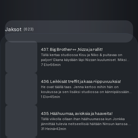
Jaksot
(
623
)
437. Big Brother 👀 ,Nizza ja rallit!
Tällä kertaa studiossa Kisu ja Niko & puitavaa on
paljon! Ekana käydään läpi Nizzan kuulumiset. Miksi
kukaan ei lähesty meitä edes Ranskassa? Missä
7 Elo
56min
mättää? Sen jälkeen puidaan rallit joissa saldo oli ...
436. Leikkisät treffit ja kasa riippuvuuksia!
He ovat täällä taas. Jenna kertoo mihin hän on
koukussa ja sen lisäksi studiossa on kännipäissään
lyöty 500€ veto. Mutta mistä? Niko suuntasi tutun
1 Elo
45min
miehen kanssa treffeille puistoon. Onko leikki-ikä k...
435. Häähuumaa, avioksia ja haaveita!
Tällä viikolla ollaan ihan häähuumassa kun Jonkka
jännittää tulevia neitseellisiä häitään Ninsun kanssa.
Miten häät onkaan paisuneet sellaiseksi että näistä
31 Heinä
42min
povataan tämän suven kuumimpia juhlia? Ni...