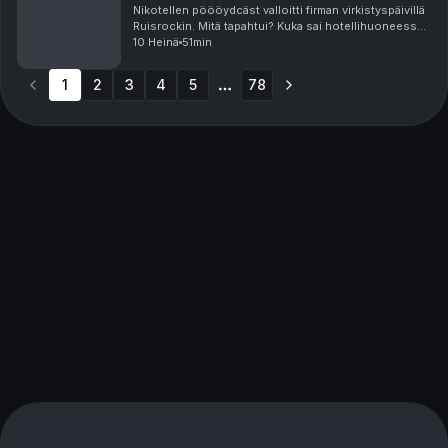
Nikotellen pöööydcäst valloitti firman virkistyspäivillä
Ruisrockin. Mitä tapahtui? Kuka sai hotellihuoneessa?
Kenen ilta meni vesibussin jonossa ja millaiset jatkot
10 Heinä
51min
oli? Vastaus tähän ja paljon muuhu...
1
2
3
4
5
78
More pages