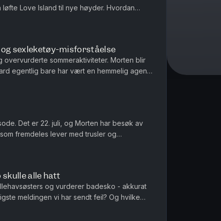
 løfte Love Island til nye høyder. Hvordan
 det på ferie sammen? Og hvi...
 og sexleketøy-misforståelse
overvurderte sommeraktiviteter. Morten blir
egard egentlig bare har vært en hemmelig agent
usert av Ingrid Ali...
ode. Det er 22. juli, og Morten har besøk av
 som fremdeles lever med trusler og
det, og hva gir håp midt oppi d...
skulle alle hatt
tillehavsøsters og vurderer badesko - akkurat
ligste meldingen vi har sendt feil? Og hvilke
amilie med?? Pr...