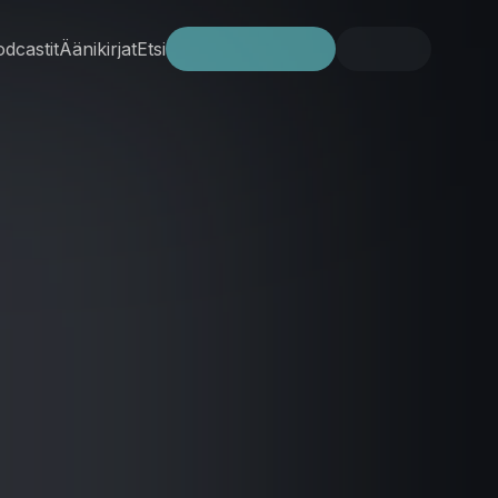
dcastit
Äänikirjat
Etsi
Kokeile ilmaiseksi
Kirjaudu