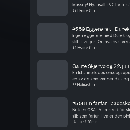
Massey! Nyansatt i VGTV for å
29 Heinä
21min
hadde Morten og Johanne hatt
#559 Eggerøre til Durek
Ingen eggerøre med Durek og 
stilt til veggs. Og hva hvis V
24 Heinä
21min
for PST i alle disse årene? Prod
Gaute Skjervø og 22. juli
En litt annerledes onsdagsepis
en av de som var der da - og
22 Heinä
31min
bekymring. Hvordan fikser man 
#558 En farfar i badesko 
Nok en Q&A!! Vi er redd for s
slik som farfar. Hva er den pin
16 Heinä
18min
kjendiser ville vi helst vært i f