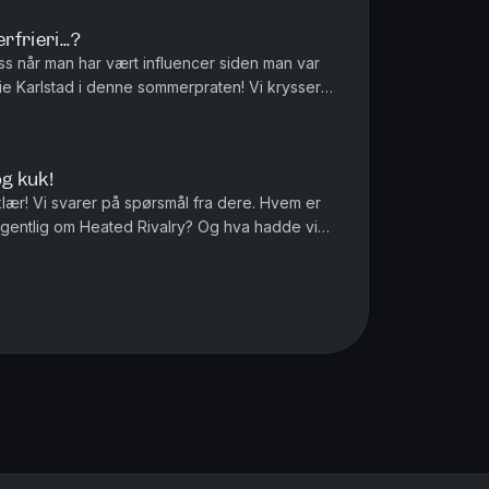
frieri...?
s når man har vært influencer siden man var
fie Karlstad i denne sommerpraten! Vi krysser
fingrene for et frieri i sommer… Produsert av Ingrid...
g kuk!
klær! Vi svarer på spørsmål fra dere. Hvem er
egentlig om Heated Rivalry? Og hva hadde vi
ag? Produsert av I...