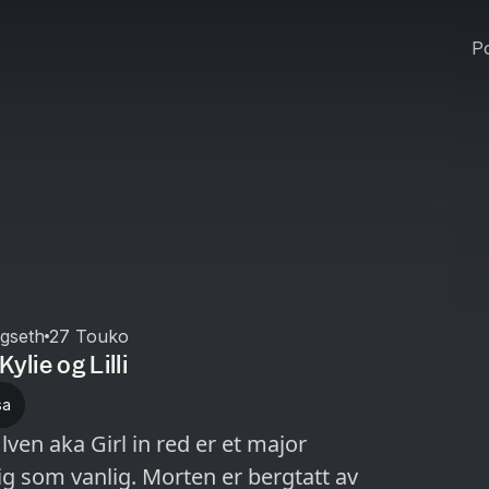
Po
gseth
27 Touko
ylie og Lilli
sa
lven aka Girl in red er et major
ig som vanlig. Morten er bergtatt av