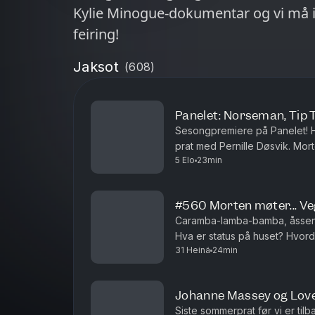
Kylie Minogue-dokumentar og vi må in
feiring!
Jaksot
(
608
)
Panelet: Norseman, Tip 
Sesongpremiere på Panelet! Hv
prat med Pernille Døsvik. Mor
5 Elo
23min
hatt en meget høykulturell som
#560 Morten møter... V
Caramba-lamba-bamba, åssen e
Hva er status på huset? Hvord
31 Heinä
24min
Produsert av Ingrid Alice Morte
Johanne Massey og Love
Siste sommerprat før vi er til