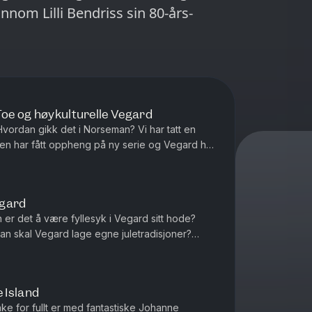
nom Lilli Bendriss sin 80-års-
Toe og høykulturelle Vegard
ordan gikk det i Norseman? Vi har tatt en
ten har fått oppheng på ny serie og Vegard har
mer (stikkord: basseng,...
egard
r det å være fyllesyk i Vegard sitt hode?
an skal Vegard lage egne juletradisjoner?
nsen. P.S! Vi har sesongstar...
 Island
bake for fullt er med fantastiske Johanne