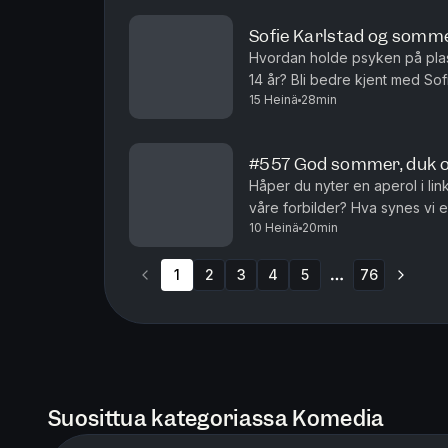
Sofie Karlstad og sommer
Hvordan holde psyken på plas
14 år? Bli bedre kjent med So
15 Heinä
28min
#557 God sommer, duk o
Håper du nyter en aperol i lin
våre forbilder? Hva synes vi 
10 Heinä
20min
gjort hvis vi byttet liv for en d
1
2
3
4
5
76
More pages
Suosittua kategoriassa Komedia