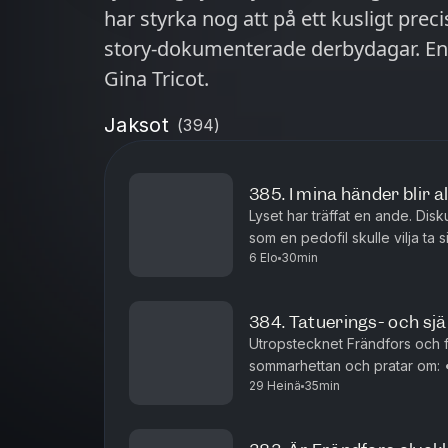
har styrka nog att på ett kusligt prec
story-dokumenterade derbydagar. En 
Gina Tricot.
Jaksot
(
394
)
385. I mina händer blir a
Lyset har träffat en ande. Disku
som en pedofil skulle vilja ta s
6 Elo
30min
Lyset tog en lugnande och en t
384. Tatuerings- och sjä
Utropstecknet Frändfors och f
sommarhettan och pratar om: •⁠ ⁠Frändfors alla sina tatueringar •⁠ ⁠Lysets sug
29 Heinä
35min
efter tatuerade killar efter lån