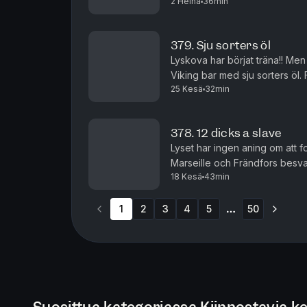
2 Heinä
36min
379. Sju sorters öl
Lyskova har börjat träna!! Me
Viking bar med sju sorters öl. 
25 Kesä
32min
efter midsommar, såpass att hon
378. 12 dicks a slave
Lyset har ingen aning om att f
Marseille och Frändfors besv
18 Kesä
43min
längs barerna på Ringvägen fö
1
2
3
4
5
50
More pages