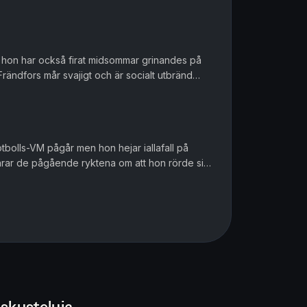
n hon har också firat midsommar grinandes på
Frändfors mår svajigt och är socialt utbränd
 inte är talbar. De...
otbolls-VM pågår men hon hejar iallafall på
arar de pågående ryktena om att hon rörde sig
rra helgen. I september...