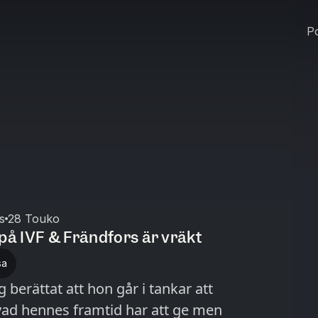
Po
s
28 Touko
 på IVF & Frändfors är vräkt
sa
berättat att hon går i tankar att
r vad hennes framtid har att ge men