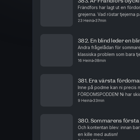
383. Är Frändfors olyckl
Frändfors har lagt ut en förd
grejerna. Vad röstar tjejerna
23 Heinä
37min
och vilken är den värsta sexst
382. En blind leder en b
Andra frågelådan för sommaren
klassiska problem som bara tj
16 Heinä
38min
tjejerna smakat på sig själva? S
381. Era värsta fördoma
Inne på podme kan ni precis 
FÖRDOMSPODDEN! Ni har skick
9 Heinä
33min
på fördomar: Hur ofta går tjej
380. Sommarens första 
Och kontentan blev: innan barn
en kille med autism!