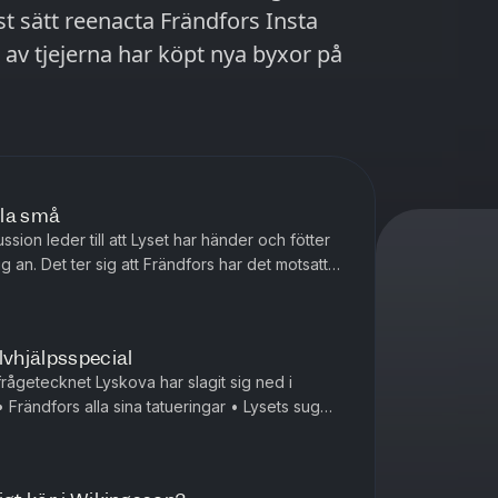
ist sätt reenacta Frändfors Insta
av tjejerna har köpt nya byxor på
lla små
ssion leder till att Lyset har händer och fötter
ig an. Det ter sig att Frändfors har det motsatta.
hai-ma...
lvhjälpsspecial
rågetecknet Lyskova har slagit sig ned i
ga perioder av s...