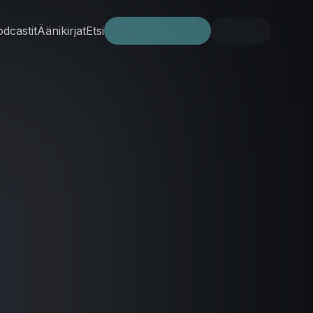
dcastit
Äänikirjat
Etsi
Kokeile ilmaiseksi
Kirjaudu