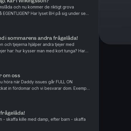
igt kär i Wikingsson?
omslåda och nu kommer de riktigt grova
 på EGENTLIGEN? Har lyset BH på sig under sex
ällningen? Frändfors som fö...
lind i sommarens andra frågelåda!
 och tjejerna hjälper andra tjejer med
ejer har: hur kysser man med kort tunga? Har
kaffa barn med sitt tioåri...
r om oss
nu höra när Daddy issues går FULL ON
at in fördomar och vi besvarar dom. Exempel
erna på toaletten och vad känner L...
frågelåda!
 - skaffa kille med damp, efter barn - skaffa