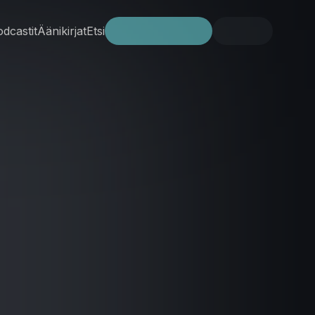
dcastit
Äänikirjat
Etsi
Kokeile ilmaiseksi
Kirjaudu