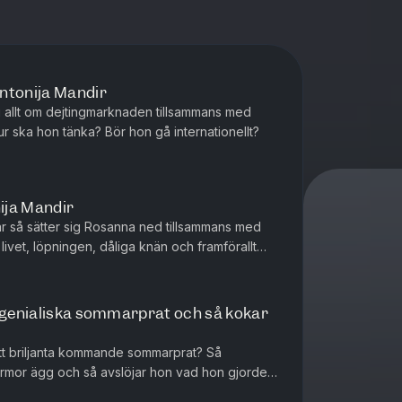
ntonija Mandir
ig allt om dejtingmarknaden tillsammans med
r ska hon tänka? Bör hon gå internationellt?
ija Mandir
år så sätter sig Rosanna ned tillsammans med
livet, löpningen, dåliga knän och framförallt
t genialiska sommarprat och så kokar
sitt briljanta kommande sommarprat? Så
mor ägg och så avslöjar hon vad hon gjorde
tt sånt gammalt busskortsfodral....