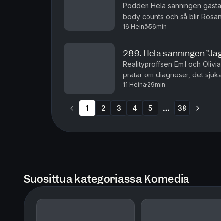
Podden Hela sanningen gästar
body counts och så blir Rosann
16 Heinä
56min
289. Hela sanningen ”Ja
Realityproffsen Emil och Oliv
pratar om diagnoser, det sjuka
11 Heinä
29min
fas som epa-raggare.
1
2
3
4
5
38
More pages
Suosittua kategoriassa Komedia