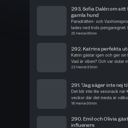
293. Sofia Dalén om sitt
gamla hund
Paradrätten- och Vaxhomsprofi
lades ned trots pengaregnet. M
25 Heinä
35min
blivit lurad av teknikens krafter
292. Katrins perfekta ut
Katrin gästar igen och ger sin
Vad är viben? Och var slutar
23 Heinä
33min
291. ”Jag säger inte nej t
Det blir inte lite sexsnack när K
veckor där det mesta är välkom
18 Heinä
30min
290. Emil och Olivia gäst
influeners