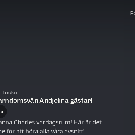
Po
8 Touko
arndomsvän Andjelina gästar!
sa
anna Charles vardagsrum! Här är det
me för att höra alla våra avsnitt!