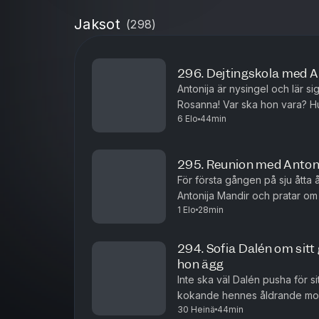
Jaksot
(
298
)
296. Dejtingskola med A
Antonija är nysingel och lär s
Rosanna! Var ska hon vara? Hu
6 Elo
44min
295. Reunion med Anton
För första gången på sju åtta 
Antonija Mandir och pratar om 
1 Elo
28min
hennes dejtingliv!
294. Sofia Dalén om sit
hon ägg
Inte ska väl Dalén pusha för 
kokande hennes åldrande mor
30 Heinä
44min
med 2000 upphittade kronor i e