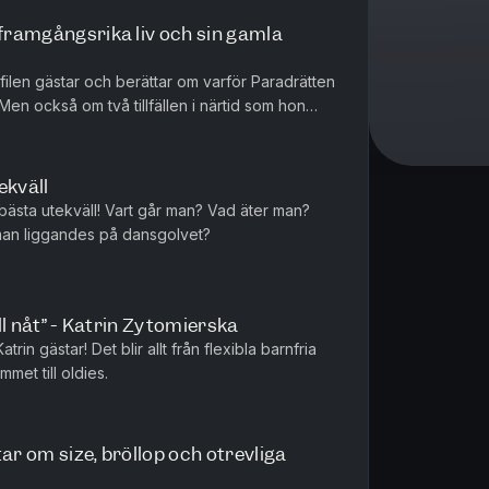
 framgångsrika liv och sin gamla
len gästar och berättar om varför Paradrätten
en också om två tillfällen i närtid som hon
.
ekväll
 bästa utekväll! Vart går man? Vad äter man?
 man liggandes på dansgolvet?
ill nåt” - Katrin Zytomierska
atrin gästar! Det blir allt från flexibla barnfria
met till oldies.
ar om size, bröllop och otrevliga