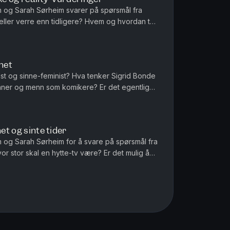
im og Sarah Sørheim svarer på spørsmål fra
ller verre enn tidligere? Hvem og hvordan tar
øre og Trygve Slagsvold ...
net
st og sinne-feminist? Hva tenker Sigrid Bonde
inner og menn som komikere? Er det egentlig
 Sigrid forteller om hva...
et og sinte tider
im og Sarah Sørheim for å svare på spørsmål fra
te-tv være? Er det mulig å
 - og kommer d...