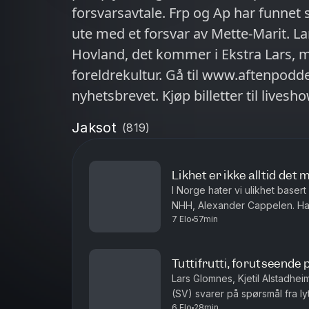
forsvarsavtale. Frp og Ap har funnet
ute med et forsvar av Mette-Marit. Lars har snakket med Ingrid Olina
Hovland, det kommer i Ekstra Lars, 
foreldrekultur. Gå til www.aftenpodden.no for å melde deg på
nyhetsbrevet. Kjøp billetter til lives
Aftenpodden på Instagram.
Jaksot
(
819
)
Likhet er ikke alltid det 
I Norge hater vi ulikhet baser
NHH, Alexander Cappelen. Han
7 Elo
57min
særlig om hvem som er åpne fo
Tuttifrutti, forutseende 
Lars Glomnes, Kjetil Alstadheim
(SV) svarer på spørsmål fra ly
6 Elo
28min
mest forutseende? H