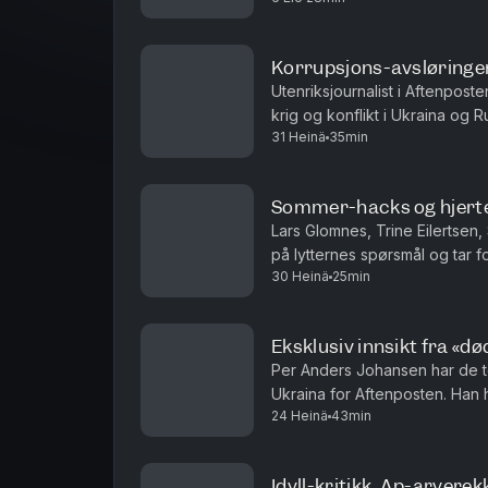
Korrupsjons-avsløringe
Utenriksjournalist i Aftenpost
krig og konflikt i Ukraina og 
31 Heinä
35min
nærmer seg presidentens inners
Sommer-hacks og hjert
Lars Glomnes, Trine Eilertsen,
på lytternes spørsmål og tar f
30 Heinä
25min
hvilke saker de virkelig brenn
Eksklusiv innsikt fra «d
Per Anders Johansen har de to
Ukraina for Aftenposten. Han
24 Heinä
43min
har gått fra å ha helt vanlige job
Idyll-kritikk, Ap-arvere