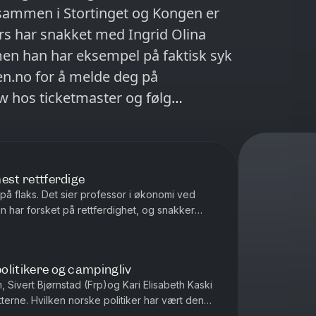
 sammen i Stortinget og Kongen er
men han har eksempel på faktisk syk
how hos ticketmaster og følg
mest rettferdige
t på flaks. Det sier professor i økonomi ved
 har forsket på rettferdighet, og snakker
r økonomisk ulikhet som sk...
politikere og campingliv
, Sivert Bjørnstad (Frp)og Kari Elisabeth Kaski
tterne. Hvilken norske politiker har vært den
vem i podkasten ville tr...