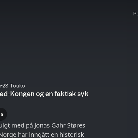
Po
n
28 Touko
red-Kongen og en faktisk syk
sa
 fulgt med på Jonas Gahr Støres
Norge har inngått en historisk