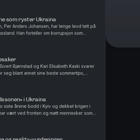
ne som ryster Ukraina
en, Per Anders Johansen, har lenge levd tett på
Russland. Han forteller om korrupsjon som
te sirkler, og hvorf...
esaker
 Sivert Bjørnstad og Kari Elisabeth Kaski svarer
or seg blant annet sine beste sommertips,
er for og hvem som ...
ødssonen» i Ukraina
 siste årene bodd i Kyiv og dekket krigen i
 har vært ved fronten og møtt mennesker som
ber og liv, til å nå ...
kke og reality-vurderinger