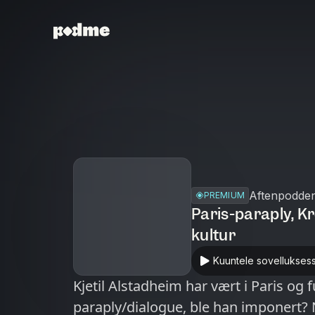
Aftenpodde
PREMIUM
Paris-paraply, K
kultur
Kuuntele sovellukses
Kjetil Alstadheim har vært i Paris og
paraply/dialogue, ble han imponert? 