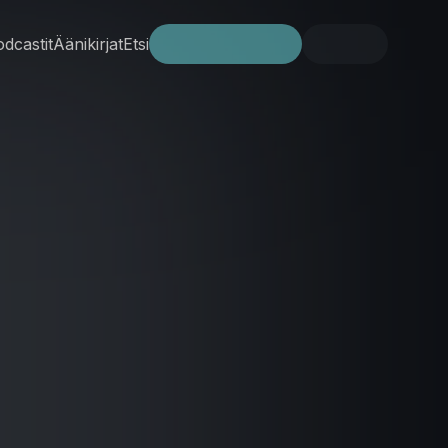
dcastit
Äänikirjat
Etsi
Kokeile ilmaiseksi
Kirjaudu