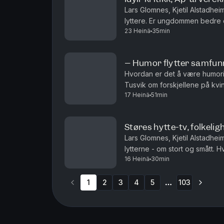
Lars Glomnes, Kjetil Alstadhe
lyttere. Er ungdommen bedre e
23 Heinä
35min
noen over etter Jonas Gahr St
– Humor flytter samfun
Hvordan er det å være humori
Tusvik om forskjellene på kv
17 Heinä
51min
lov til å kødde med kongen? Og
Støres hytte-tv, folkeligh
Lars Glomnes, Kjetil Alstadhe
lytterne - om stort og smått. Hvor stor skal en hyt
16 Heinä
30min
være folkelig som toppolitiker
1
2
3
4
5
103
More pages