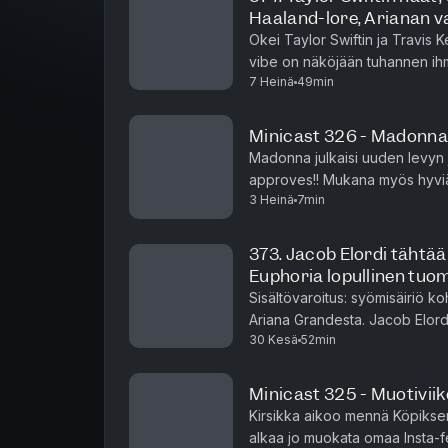
Haaland-lore, Arianan v
Okei Taylor Swiftin ja Travis
vibe on näköjään tuhannen ihm
7 Heinä
49min
häät näköjään aiheuttaa meissä 
Minicast 326 - Madonna 
Madonna julkaisi uuden levyn j
approves!! Mukana myös hyvi
3 Heinä
7min
Minicast on podcast-jaksoa ly
373. Jacob Elordi tähtää
Euphoria lopullinen tuo
Sisältövaroitus: syömisäiriö kohdassa 47:28
Ariana Grandesta. Jacob Elor
30 Kesä
52min
Bondiksi, ja suhde Kendall Jenn
Minicast 325 - Muotiviik
Kirsikka aikoo mennä Köpiksen m
alkaa jo muokata omaa Insta-f