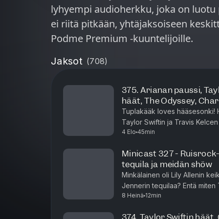
lyhyempi audioherkku, joka on luotu 
ei riitä pitkään, yhtäjaksoiseen keskit
Podme Premium -kuuntelijoille.
Jaksot
(
708
)
375. Arianan paussi, Ta
häät, The Odyssey, Charl
Tuplakääk loves hääsesonki! H
Taylor Swiftin ja Travis Kelcen
4 Elo
45min
ja nämä häät vähän epäilyttää. 
Minicast 327 - Ruisrock-
tequila ja meidän shöw
Minkälainen oli Lily Allenin ke
Jennerin tequilaa? Entä mite
8 Heinä
12min
asia selviää tästä minicastista!
374. Taylor Swiftin häät