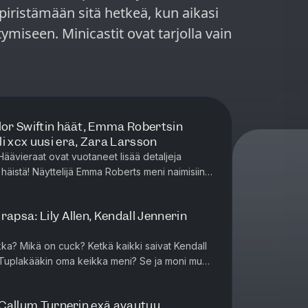
piristämään sitä hetkeä, kun aikasi
tymiseen. Minicastit ovat tarjolla vain
ylor Swiftin häät, Emma Robertsin
i xcx uusi era, Zara Larsson
äävieraat ovat vuotaneet lisää detaljeja
 häistä! Näyttelijä Emma Roberts meni naimisiin
Ariana Grande julkai...
rapsa: Lily Allen, Kendall Jennerin
ikka? Mikä on cuck? Ketkä kaikki saivat Kendall
n Tuplakääkin oma keikka meni? Se ja moni muu
, Callum Turnerin exä avautuu,