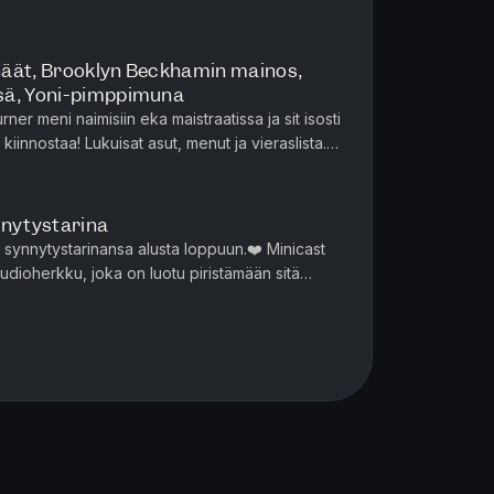
ast-jaksoa lyhyempi audiohe...
häät, Brooklyn Beckhamin mainos,
sä, Yoni-pimppimuna
rner meni naimisiin eka maistraatissa ja sit isosti
ä kiinnostaa! Lukuisat asut, menut ja vieraslista.
as, e...
nnytystarina
nnytystarinansa alusta loppuun.❤️ Minicast
dioherkku, joka on luotu piristämään sitä
ään, yhtäjaksoiseen ...