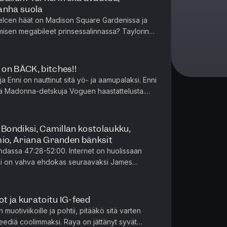
anha suola
 Kelcen häät on Madison Square Gardenissa ja
isen megabileet prinsessalinnassa? Taylorin
suuria tunteita. Tuoht...
on BÄCK, bitches!!
a Enni on nauttinut sitä yö- ja aamupalaksi. Enni
ä Madonna-detskuja Voguen haastattelusta.
hyempi audioherkku, ...
 Bondiksi, Camillan kostolaukku,
mio, Ariana Granden bänksit
-52:00. Internet on huolissaan
di on vahva ehdokas seuraavaksi James
erin kanssa voi olla osa tät...
ot ja kuratoitu IG-feed
uotiviikoille ja pohtii, pitääkö sitä varten
eediä coolimmaksi. Raya on jättänyt syvät