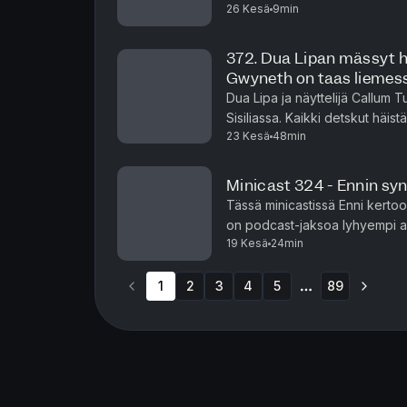
26 Kesä
9min
traumat! Minicast on podc
372. Dua Lipan mässyt 
Gwyneth on taas liemes
Dua Lipa ja näyttelijä Callum Tu
Sisiliassa. Kaikki detskut häist
23 Kesä
48min
Beckhamin perheen musta lamm
Minicast 324 - Ennin sy
Tässä minicastissä Enni kertoo sy
on podcast-jaksoa lyhyempi au
19 Kesä
24min
hetkeä, kun aikasi ei riitä pitk
1
2
3
4
5
89
More pages