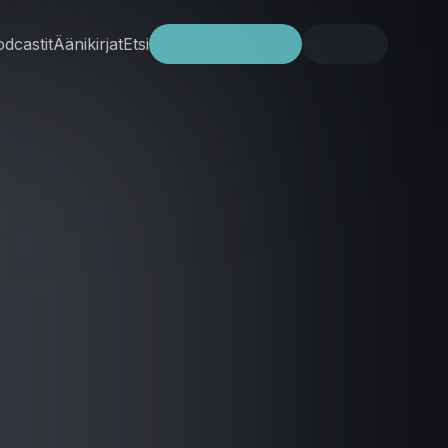
dcastit
Äänikirjat
Etsi
Kokeile ilmaiseksi
Kirjaudu