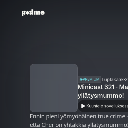
Tuplakääk
2
PREMIUM
Minicast 321 - Ma
yllätysmummo!
Kuuntele sovellukses
Ennin pieni yömyöhäinen true crime -
että Cher on yhtäkkiä yllätysmummo! Minicast on podcast-jaks