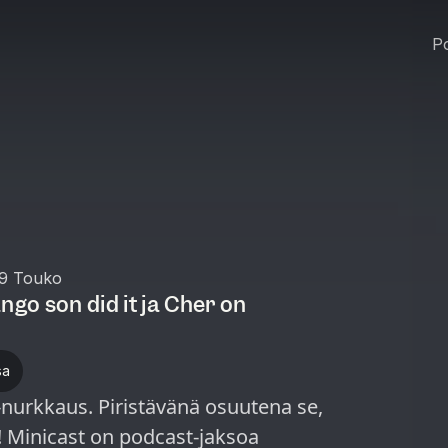
Po
9 Touko
ngo son did it ja Cher on
sa
nurkkaus. Piristävänä osuutena se,
oa