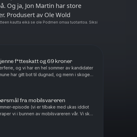
å. Og ja, Jon Martin har store
nyheter - han har fått seg enda et lager. Produsert av Ole Wold
teen kautta eikä se ole Podmen omaa tuotantoa. Siksi
kjenne f*tteskatt og 69 kroner
erferie, og vi har en hel sommer av kandidater
mune har gitt bot til dugnad, og menn i skogen
 man nå tilbud...
pørsmål fra mobilsvareren
sommer-episode (vi er tilbake med ukas iddiot
raper vi i bunnen av mobilsvareren vår. Vi skal
yeste spørsmåle...