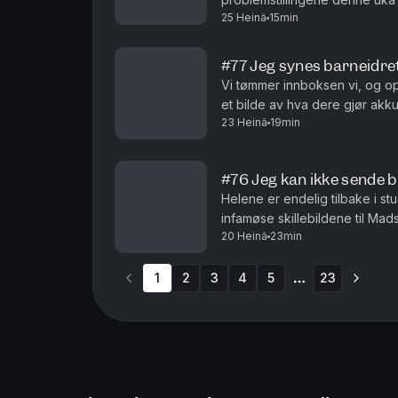
25 Heinä
15min
et utenlandsbryllup, når det er
#77 Jeg synes barneidret
Vi tømmer innboksen vi, og opp
et bilde av hva dere gjør akk
23 Heinä
19min
å finne ut av hvem av oss som 
#76 Jeg kan ikke sende bi
Helene er endelig tilbake i st
infamøse skillebildene til Mads
20 Heinä
23min
amputert og tatt med oss hjem.
1
2
3
4
5
23
More pages