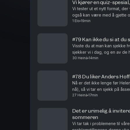
Vi kjører en quiz-spesia
Vi tester ut et nytt format, der 
1 Elo
19min
#79 Kan ikke du si at du si
Visste du at man kan sjekke h
sjekker vi i dag, og en av de
30 Heinä
14min
med de andre. Ellers nærmer fe
#78 Du liker Anders Hof
Nå er det ikke lenge før Helene
nå), så vi tar en sjekk på åss
27 Heinä
17min
Det er urimelig å invitere
sommeren
Vi tar tak i problemene til vår
problemstillingene denne uka er