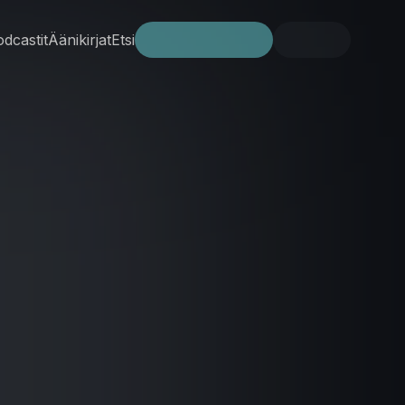
dcastit
Äänikirjat
Etsi
Kokeile ilmaiseksi
Kirjaudu