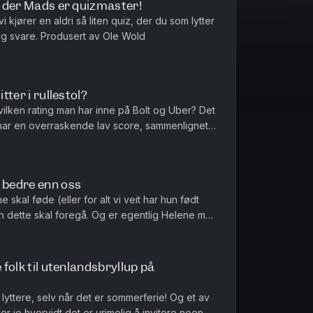
l, der Mads er quizmaster!
vi kjører en aldri så liten quiz, der du som lytter
også kan være med å gjette og svare. Produsert av Ole Wold
tter i rullestol?
vilken rating man har inne på Bolt og Uber? Det
 har en overraskende lav score, sammenlignet
rien seg over for d...
f bedre enn oss
 skal føde (eller for alt vi veit har hun født
en dette skal foregå. Og er egentlig Helene mer
glad i Anders Hoff, enn gutta i studio? Pro...
 folk til utenlandsbryllup på
e lyttere, selv når det er sommerferie! Og et av
 jo hvorvidt det er urimelig å invitere noen til