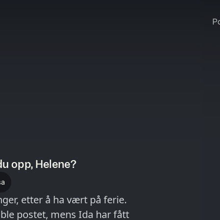
Po
du opp, Helene?
sa
, etter å ha vært på ferie.
 ble postet, mens Ida har fått