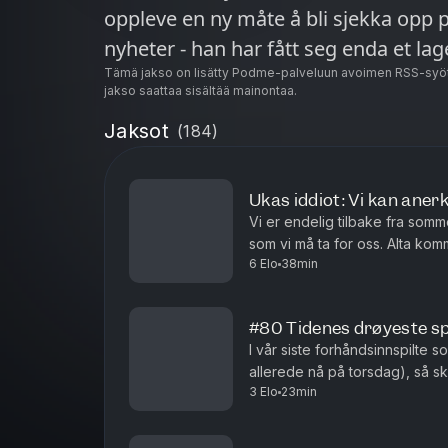
oppleve en ny måte å bli sjekka opp p
Tämä jakso on lisätty Podme-palveluun avoimen RSS-syöt
jakso saattaa sisältää mainontaa.
Jaksot
(
184
)
Ukas iddiot: Vi kan aner
Vi er endelig tilbake fra somm
som vi må ta for oss. Alta kom
6 Elo
38min
er kjempeskummelt. I tillegg får
#80 Tidenes drøyeste s
I vår siste forhåndsinnspilte 
allerede nå på torsdag), så sk
3 Elo
23min
innom alt fra ASMR, til det drø