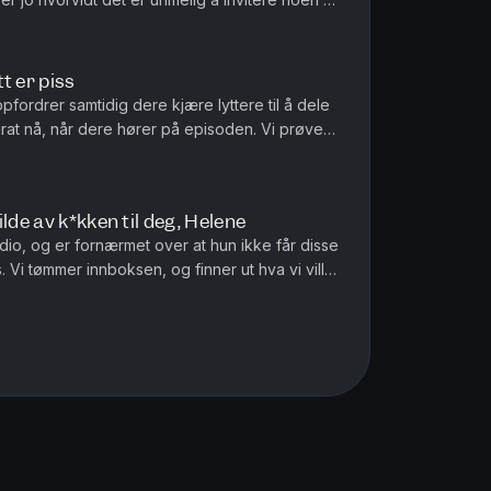
 sommer. ...
t er piss
fordrer samtidig dere kjære lyttere til å dele
urat nå, når dere hører på episoden. Vi prøver
er det beste forb...
lde av k*kken til deg, Helene
udio, og er fornærmet over at hun ikke får disse
. Vi tømmer innboksen, og finner ut hva vi ville
 Vi snakker...