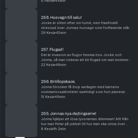
på 50.000 kr. Hur känns det? Och hur påverkas han?
6 Heinä
44min
258. Husvagn till salu!
Jocke är sliten efter sin turné, men framförallt
stressad över Jonnas husvagn som fortfarande står
kvar vid huset. Han försöker sälja den i podden,
29 Kesä
45min
samtidigt som han är rädd för vad Jonna ska säga.
257. Flugad!
Det är invasion av flugor hemma hos Jocke och
Jonna, så man riskerar att bli flugad om man kommer
på besök. Jonna hävdar att Jocke är mest fåfäng i
22 Kesä
48min
familjen, och Jonas hittar på ett nytt artistnamn ti...
256. Bröllopskaos.
Jonna försöker få ihop vardagen med barnens
sommarlovsaktiviteter samtidigt som hon planerar
bröllopet. Hjärnan är mos och stressen över att hinna
15 Kesä
49min
är brutal. Jonas hjälper på sitt egna lilla vis. Och ...
255. Jonnas nya dejtingserie!
Jonna hjälper att lösa lyssnarnas dilemman! Allt från
hur man flirtar på jobbet till hur man ska vinna över
svärmor. Och Jonas kläcker århundradets programidé!
8 Kesä
1h 2min