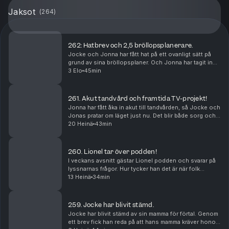
Jaksot
(
264
)
262: Hatbrev och 2,5 bröllopsplanerare.
Jocke och Jonna har fått hat på ett ovanligt sätt på
grund av sina bröllopsplaner. Och Jonna har tagit in
2,5 bröllopsplanerare för att hinna med allt innan de
3 Elo
45min
ska förnya sina löften.
261. Akut tandvård och framtida TV-projekt!
Jonna har fått åka in akut till tandvården, så Jocke och
Jonas pratar om läget just nu. Det blir både sorg och
glädje, och Jocke berättar om framtida TV-projekt.
20 Heinä
43min
260. Lionel tar över podden!
I veckans avsnitt gästar Lionel podden och svarar på
lyssnarnas frågor. Hur tycker han det är när folk
kommer fram och tar kort? Och hur är det att följa med
13 Heinä
34min
på Jockes konserter?
259. Jocke har blivit stämd.
Jocke har blivit stämd av sin mamma för förtal. Genom
ett brev fick han reda på att hans mamma kräver honom