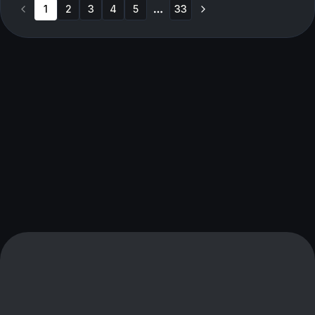
1
2
3
4
5
33
More pages