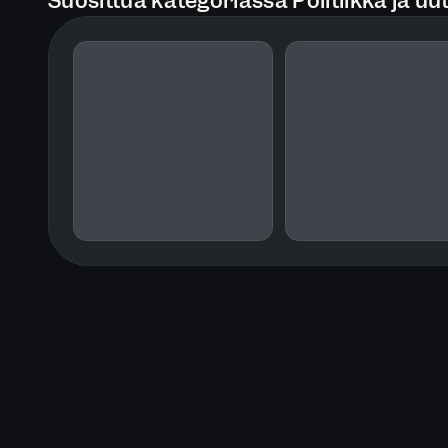
Suosittua kategoriassa Politiikka ja uut