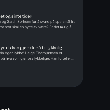
 Sigrid forteller om hva...
et og sinte tider
im og Sarah Sørheim for å svare på spørsmål fra
te-tv være? Er det mulig å
 - og kommer d...
e du kan gjøre for å bli lykkelig
in egen lykke! Helge Thorbjørnsen er
på hva som gjør oss lykkelige. Han forteller
ne, og hvilke ting du bør fokuse...