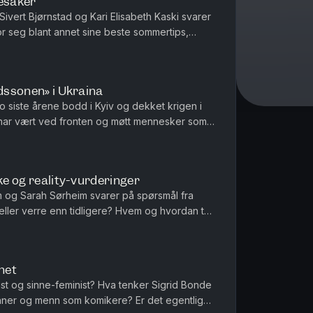
esaker
 Sivert Bjørnstad og Kari Elisabeth Kaski svarer
or seg blant annet sine beste sommertips,
er for og hvem som ...
ødssonen» i Ukraina
 siste årene bodd i Kyiv og dekket krigen i
 har vært ved fronten og møtt mennesker som
ber og liv, til å nå ...
kke og reality-vurderinger
im og Sarah Sørheim svarer på spørsmål fra
ller verre enn tidligere? Hvem og hvordan tar
øre og Trygve Slagsvold ...
net
st og sinne-feminist? Hva tenker Sigrid Bonde
inner og menn som komikere? Er det egentlig