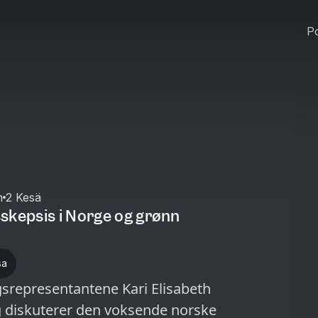
Po
n
2 Kesä
skepsis i Norge og grønn
sa
gsrepresentantene Kari Elisabeth
og diskuterer den voksende norske