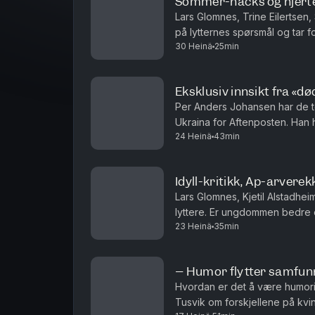
Sommer-hacks og hjert
Lars Glomnes, Trine Eilertsen,
på lytternes spørsmål og tar f
30 Heinä
25min
hvilke saker de virkelig brenn
Eksklusiv innsikt fra «d
Per Anders Johansen har de to
Ukraina for Aftenposten. Han
24 Heinä
43min
har gått fra å ha helt vanlige job
Idyll-kritikk, Ap-arvere
Lars Glomnes, Kjetil Alstadhe
lyttere. Er ungdommen bedre e
23 Heinä
35min
noen over etter Jonas Gahr St
– Humor flytter samfun
Hvordan er det å være humori
Tusvik om forskjellene på kv