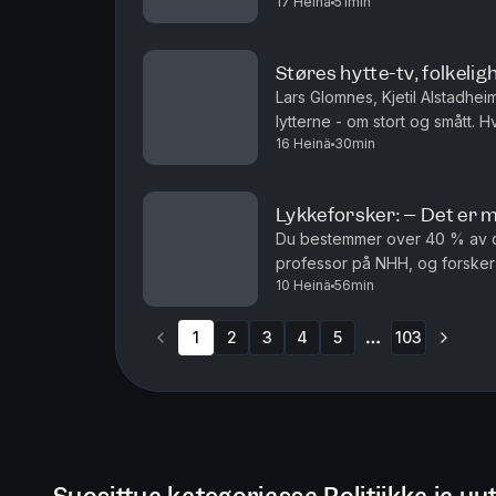
17 Heinä
51min
lov til å kødde med kongen? Og
Støres hytte-tv, folkeligh
Lars Glomnes, Kjetil Alstadhe
lytterne - om stort og smått. Hvor stor skal en hyt
16 Heinä
30min
være folkelig som toppolitiker
Lykkeforsker: – Det er my
Du bestemmer over 40 % av d
professor på NHH, og forsker 
10 Heinä
56min
hva som er de verste lykketyve
1
2
3
4
5
103
More pages