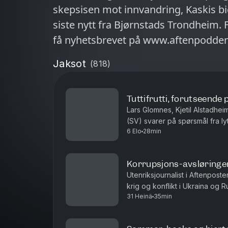
skepsisen mot innvandring, Kaskis bi
siste nytt fra Bjørnstads Trondheim. Følg Aftenpodden på Instagram og
få nyhetsbrevet på www.aftenpodde
Jaksot
(
818
)
Tuttifrutti, forutseende 
Lars Glomnes, Kjetil Alstadheim
(SV) svarer på spørsmål fra ly
6 Elo
28min
mest forutseende? H
Korrupsjons-avsløringe
Utenriksjournalist i Aftenpost
krig og konflikt i Ukraina og 
31 Heinä
35min
nærmer seg presidentens inners