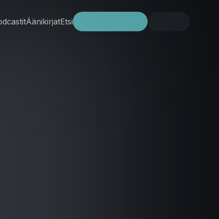
dcastit
Äänikirjat
Etsi
Kokeile ilmaiseksi
Kirjaudu