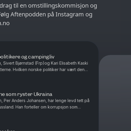
drag til en omstillingskommisjon og
n.no
politikere og campingliv
, Sivert Bjørnstad (Frp)og Kari Elisabeth Kaski
tterne. Hvilken norske politiker har vært den
vem i podkasten ville tr...
ne som ryster Ukraina
en, Per Anders Johansen, har lenge levd tett på
Russland. Han forteller om korrupsjon som
te sirkler, og hvorf...