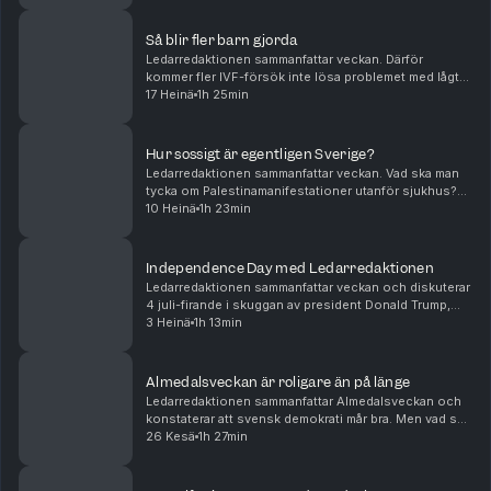
Så blir fler barn gjorda
Ledarredaktionen sammanfattar veckan. Därför
kommer fler IVF-försök inte lösa problemet med lågt
barnafödande. Så förringar Palestinarörelsen
17 Heinä
1h 25min
Förintelsen. Och det kan Sverige lära av Tyskland.
Peter W...
Hur sossigt är egentligen Sverige?
Ledarredaktionen sammanfattar veckan. Vad ska man
tycka om Palestinamanifestationer utanför sjukhus?
Råder det verkligen vattenbrist? Och hur ska Sverige
10 Heinä
1h 23min
bli mer borgerligt? Tove Lifvendahl, Peter We...
Independence Day med Ledarredaktionen
Ledarredaktionen sammanfattar veckan och diskuterar
4 juli-firande i skuggan av president Donald Trump,
samtyckeslagens oväntade konsekvenser samt vikten
3 Heinä
1h 13min
av att inte riva fel staket. Tove Lifvendahl, ...
Almedalsveckan är roligare än på länge
Ledarredaktionen sammanfattar Almedalsveckan och
konstaterar att svensk demokrati mår bra. Men vad sa
partiledarna i sina tal? Och hur gick snacket inför valet
26 Kesä
1h 27min
i höst? Tove Lifvendahl, Paulina Neuding...