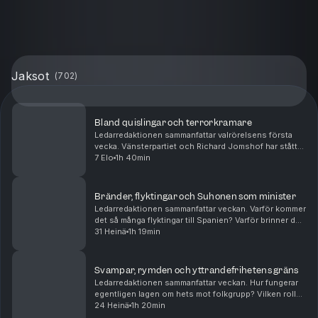
Jaksot
(
702
)
Bland quislingar och terrorkramare
Ledarredaktionen sammanfattar valrörelsens första
vecka. Vänsterpartiet och Richard Jomshof har stått
för de stora snackisarna hittills. Men får det plats
7 Elo
1h 40min
någon sakpolitik? Tove Lifvendahl, Mattias Sv...
Bränder, flyktingar och Suhonen som minister
Ledarredaktionen sammanfattar veckan. Varför kommer
det så många flyktingar till Spanien? Varför brinner det
så mycket runtom i Europa? Och bör Daniel Suhonen
31 Heinä
1h 19min
få chansen som minister? Mattias Svensson...
Svampar, rymden och yttrandefrihetens gräns
Ledarredaktionen sammanfattar veckan. Hur fungerar
egentligen lagen om hets mot folkgrupp? Vilken roll
kan psykedelika spela i den palliativa vården? Och vad
24 Heinä
1h 20min
handlar den nya rymdkapplöpningen om? Matt...