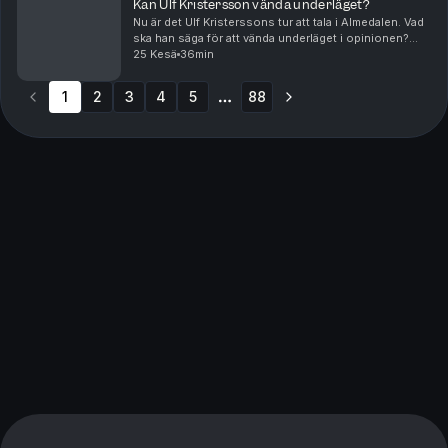
Kan Ulf Kristersson vända underläget?
Nu är det Ulf Kristerssons tur att tala i Almedalen. Vad
ska han säga för att vända underläget i opinionen?
Och vad pratas det mer om i Visby? Börjar vänstern bli
25 Kesä
36min
segerviss? Andreas Ericson diskuterar...
1
2
3
4
5
88
More pages