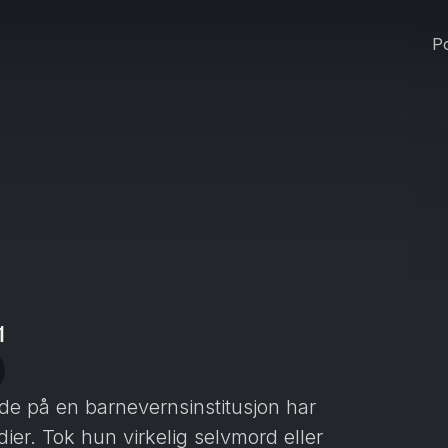
Po
1
e på en barnevernsinstitusjon har
er. Tok hun virkelig selvmord eller