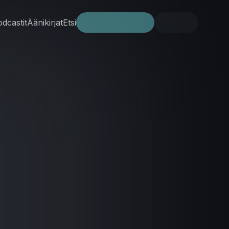
dcastit
Äänikirjat
Etsi
Kokeile ilmaiseksi
Kirjaudu