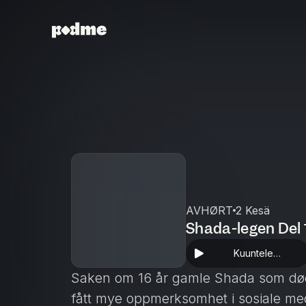
AVHØRT
2 Kesä
Shada-legen Del 
Kuuntele
sovelluksessa
Saken om 16 år gamle Shada som død
fått mye oppmerksomhet i sosiale medi