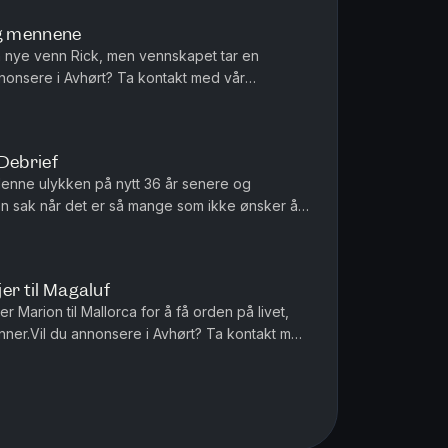
og mennene
n nye venn Rick, men vennskapet tar en
nonsere i Avhørt? Ta kontakt med vår
ia AS har redaktøransvar for denne pod...
Debrief
 denne ulykken på nytt 36 år senere og
n sak når det er så mange som ikke ønsker å
jer til Magaluf
ter Marion til Mallorca for å få orden på livet,
nner.Vil du annonsere i Avhørt? Ta kontakt med
Media AS har ...