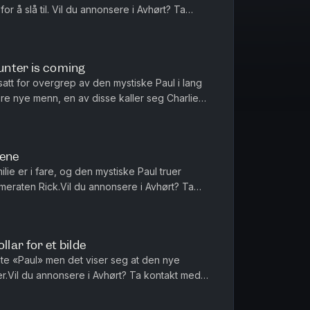
r å slå til. Vil du annonsere i Avhørt? Ta
Acast.Batong Media AS har reda...
Hunter is coming
utsatt for overgrep av den mystiske Paul i lang
lere nye menn, en av disse kaller seg Charlie
rt? Ta kontak...
pene
ie er i fare, og den mystiske Paul truer
meraten Rick.Vil du annonsere i Avhørt? Ta
Acast.Batong Media AS har re...
llar for et bilde
ente «Paul» men det viser seg at den nye
r.Vil du annonsere i Avhørt? Ta kontakt med
 Media AS har redaktøransvar...