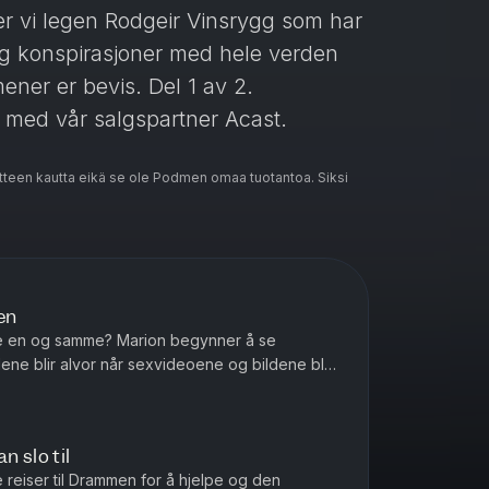
r vi legen Rodgeir Vinsrygg som har
g og konspirasjoner med hele verden
ner er bevis. Del 1 av 2.
t med vår salgspartner Acast.
teen kautta eikä se ole Podmen omaa tuotantoa. Siksi
for denne podkasten. Stein Morten
ivacy
for more information.
en
re en og samme? Marion begynner å se
ne blir alvor når sexvideoene og bildene blir
ere i Avhørt? Ta kontakt med v...
n slo til
reiser til Drammen for å hjelpe og den