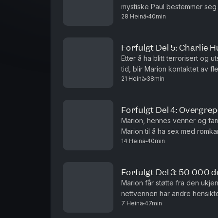
mystiske Paul bestemmer seg fo
28 Heinä
40min
kontakt med vår salgspartner 
Forfulgt Del 5: Charlie 
Etter å ha blitt terrorisert og 
tid, blir Marion kontaktet av f
21 Heinä
38min
Hunter.Vil du annonsere i Avhø
Forfulgt Del 4: Overgre
Marion, hennes venner og famil
Marion til å ha sex med romka
14 Heinä
40min
kontakt med vår salgspartner 
Forfulgt Del 3: 50 000 do
Marion får støtte fra den ukj
nettvennen har andre hensikte
7 Heinä
47min
vår salgspartner Acast.Batong