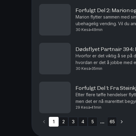
Forfulgt Del 2: Marion 
Marion flytter sammen med si
ubehagelig vending. Vil du an
30 Kesä
49min
salgspartner Acast.Batong Med
Dødsflyet Partnair 394: 
Hvorfor er det viktig å se på
hvordan er det å jobbe med e
30 Kesä
35min
snakke?
Forfulgt Del 1: Fra Steink
Etter flere tøffe hendelser flyt
men det er nå marerittet begy
29 Kesä
41min
vår salgspartner Acast.Batong 
1
2
3
4
5
65
More pages