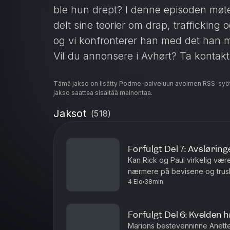
ble hun drept? I denne episoden møte
delt sine teorier om drap, traffickin
og vi konfronterer han med det han me
Vil du annonsere i Avhørt? Ta kontak
Tämä jakso on lisätty Podme-palveluun avoimen RSS-syöt
Batong Media AS har redaktøransvar 
jakso saattaa sisältää mainontaa.
Lier er ansvarlig redaktør.
Jaksot
(
518
)
Hosted on Acast. See
acast.com/pr
Forfulgt Del 7: Avsløring
Kan Rick og Paul virkelig væ
nærmere på bevisene og trusle
4 Elo
38min
spredt på nettet.Vil du annons
Forfulgt Del 6: Kvelden ha
Marions bestevenninne Anette 