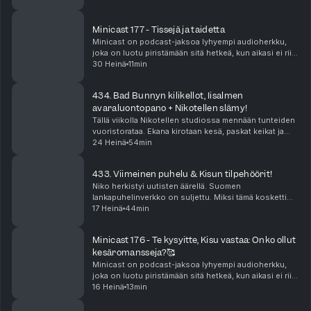
povataan tämän suven kuumimpia juhlia? Ni...
Minicast 177 - Tissejä ja taidetta
Minicast on podcast-jaksoa lyhyempi audioherkku,
joka on luotu piristämään sitä hetkeä, kun aikasi ei riitä
pitkään, yhtäjaksoiseen keskittymiseen. Minicastit
30 Heinä
11min
ovat tarjolla vain Podme Premium -kuunt...
434. Bad Bunnyn kilikellot, Iisalmen
avaraluontopano + Nikotellen slämy!
Tällä viikolla Nikotellen studiossa mennään tunteiden
vuoristorataa. Ekana kirotaan kesä, paskat keikat ja
sitten Bad Bunnyn tiktokit vie mennessään! Katja on
24 Heinä
54min
on antautunut kiihkolle. Niko puolestaan ...
433. Viimeinen puhelu & Kisun tilpehöörit!
Niko herkistyi uutisten äärellä. Suomen
lankapuhelinverkko on suljettu. Miksi tämä kosketti
niin suuresti? Jenna nukkui elämänsä parhaat
17 Heinä
44min
päiväunet yllättävällä sohvalla. Miten Kisu ja hänen
tilpehööri...
Minicast 176 - Te kysyitte, Kisu vastaa: Onko ollut
kesäromansseja?🥰
Minicast on podcast-jaksoa lyhyempi audioherkku,
joka on luotu piristämään sitä hetkeä, kun aikasi ei riitä
pitkään, yhtäjaksoiseen keskittymiseen. Minicastit
16 Heinä
13min
ovat tarjolla vain Podme Premium -kuunt...