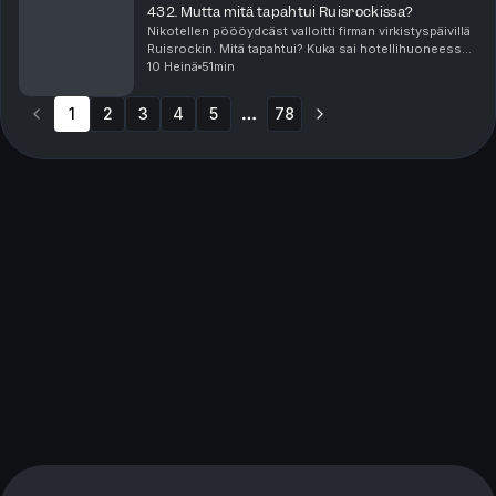
432. Mutta mitä tapahtui Ruisrockissa?
Nikotellen pöööydcäst valloitti firman virkistyspäivillä
Ruisrockin. Mitä tapahtui? Kuka sai hotellihuoneessa?
Kenen ilta meni vesibussin jonossa ja millaiset jatkot
10 Heinä
51min
oli? Vastaus tähän ja paljon muuhu...
1
2
3
4
5
78
More pages