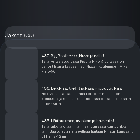
Jaksot
(
623
)
437. Big Brother 👀 ,Nizza ja rallit!
Tällä kertaa studiossa Kisu ja Niko & puitavaa on
paljon! Ekana käydään läpi Nizzan kuulumiset. Miksi
kukaan ei lähesty meitä edes Ranskassa? Missä
7 Elo
56min
mättää? Sen jälkeen puidaan rallit joissa saldo oli ...
436. Leikkisät treffit ja kasa riippuvuuksia!
He ovat täällä taas. Jenna kertoo mihin hän on
koukussa ja sen lisäksi studiossa on kännipäissään
lyöty 500€ veto. Mutta mistä? Niko suuntasi tutun
1 Elo
45min
miehen kanssa treffeille puistoon. Onko leikki-ikä k...
435. Häähuumaa, avioksia ja haaveita!
Tällä viikolla ollaan ihan häähuumassa kun Jonkka
jännittää tulevia neitseellisiä häitään Ninsun kanssa.
Miten häät onkaan paisuneet sellaiseksi että näistä
31 Heinä
42min