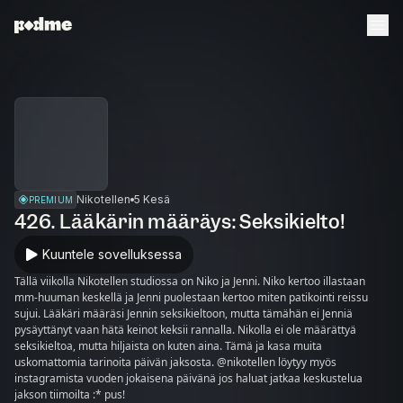
Nikotellen
5 Kesä
PREMIUM
426. Lääkärin määräys: Seksikielto!
Kuuntele sovelluksessa
Tällä viikolla Nikotellen studiossa on Niko ja Jenni. Niko kertoo illastaan
mm-huuman keskellä ja Jenni puolestaan kertoo miten patikointi reissu
sujui. Lääkäri määräsi Jennin seksikieltoon, mutta tämähän ei Jenniä
pysäyttänyt vaan hätä keinot keksii rannalla. Nikolla ei ole määrättyä
seksikieltoa, mutta hiljaista on kuten aina. Tämä ja kasa muita
uskomattomia tarinoita päivän jaksosta. @nikotellen löytyy myös
instagramista vuoden jokaisena päivänä jos haluat jatkaa keskustelua
jakson tiimoilta :* pus!