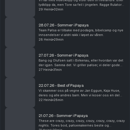
Vi har med videoklipp og viser dem til hverandre. Eller
lydklipp da, men Tore sa feil i jingelen. Ragge Rulator
dukker opp, og Steinar utsettes for på-bekostnings-
29 Heinä
32min
humor. Som vanlig. Dette en en liten ...
28.07.26 - Sommer i Papaya
Team Pølsa er tilbake med podagra, bibelcamp og nye
innsendelser vi aldri rakk i løpet av våren.
28 Heinä
29min
27.07.26 - Sommer i Papaya
Bang og Olufsen satt i Birkenau, eller hvordan var det
der igjen. Samma det. Vi griller pølser, vi deler gode
sommerminner og vi tømmer postkassa vår. Det er fint.
27 Heinä
31min
22.07.26 - Best of Papaya
Vi skammer oss på vegne av Jan Eggum, Kaja Huse,
deres og alle andres barn. Men vi koser oss en del
med høydepunkter fra sesongen som gikk.
22 Heinä
28min
Legendene Ole Soo og Shakademus Tandrevold
dukker opp. HEI!
21.07.26 - Sommer i Papaya
These are crazy, crazy, crazy, crazy, crazy, crazy, crazy
nights. Tores bod, pølsemakernes beste og