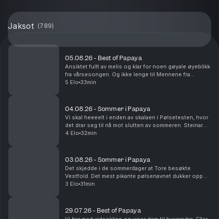
Jaksot
(
789
)
05.08.26 - Best of Papaya
Ansiktet fullt av melis og klar for noen gøyale øyeblikk
fra vårsesongen. Og ikke lenge til Mennene fra
Viennene er tilbake i sesong nå!
5 Elo
33min
04.08.26 - Sommer i Papaya
Vi skal heeeelt i enden av skalaen i Pølsetesten, hvor
det drar seg til nå mot slutten av sommeren. Steinar
kjører Route 66 og blir nesten drept. Det er
4 Elo
32min
sommerminne det!
03.08.26 - Sommer i Papaya
Det skjedde i de sommerdager at Tore besøkte
Vestfold. Det mest pikante pølsenavnet dukker opp
og vi rydder i fryseren. Yes.
3 Elo
31min
29.07.26 - Best of Papaya