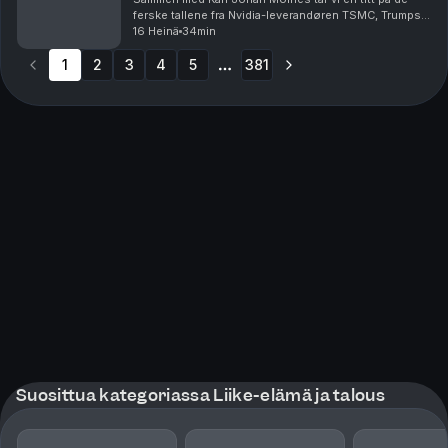
ferske tallene fra Nvidia-leverandøren TSMC, Trumps
siste olje-utspill, og Telenor hvor investorene
16 Heinä
34min
reagerer med å sende aksjen rett ned på Oslo Børs....
1
2
3
4
5
381
More pages
Suosittua kategoriassa Liike-elämä ja talous