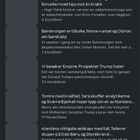
forvalter med tips mot AI-krakk
– High Yield-fond er vel mer en sikkerhetsstropp enn
et sikkerhetsbelte, sier Kron-forvalter Joar Hagatun
som diskuterer strategier for de som er redd for et AI-
4 Elo
39min
krakk. Sammen med aksjekommentator Karl...
Børsmorgen er tilbake, Norse-varsel og Clairon
om børshjelp
Vi sparker i gang en ny runde Børsmorgen med
aksjekommentator Karl Johan Molnes. Det blir mer om
resultatvarselet fra flyselskapet Norse, utviklingen i
3 Elo
36min
Iran-krigen og Akers vei mot børs med AI-datasen...
Vi besøker Empire: Prosjektet Trump hater
Det var nesten vanskelig å fatte, men hele to ganger
har Donald Trumps administrasjon utstedt
stoppordrer for det godkjente gigantprosjektet innen
23 Heinä
8min
havvind, Empire Wind utenfor New York. Prosjekter
til...
Tomra med knalltall, Yara skuffer analytikerne
og Sverre Bjerkeli roper kjøp om en av Nordens
mest shortede aksjer
Mens det internasjonale energibyrået ser bekymret
mot Midtøsten, benytter Trump seg av den beste
sendetid til å anklage Kina for valgresultatet i 2020.
17 Heinä
39min
Ellers har vi finansdirektøren i Yara og Tomra-s...
«Verdens viktigste selskap» med tall, Telenor
stuper på Oslo Børs, og Storebrand-
forvalterens aksjefavoritter
Sammen med Karl Johan Molnes tar vi en titt på de