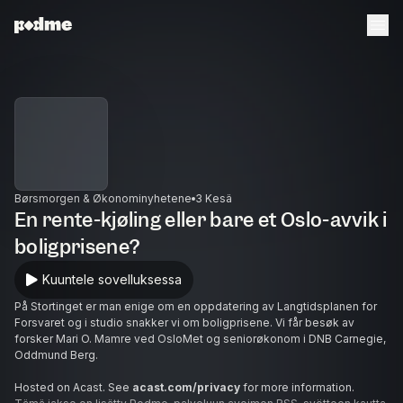
Børsmorgen & Økonominyhetene
3 Kesä
En rente-kjøling eller bare et Oslo-avvik i
boligprisene?
Kuuntele sovelluksessa
På Stortinget er man enige om en oppdatering av Langtidsplanen for
Forsvaret og i studio snakker vi om boligprisene. Vi får besøk av
forsker Mari O. Mamre ved OsloMet og seniorøkonom i DNB Carnegie,
Oddmund Berg.
Hosted on Acast. See
acast.com/privacy
for more information.