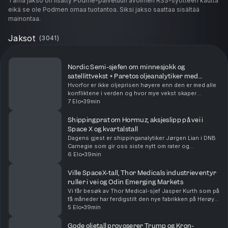
Tämä jakso on lisätty Podme-palveluun avoimen RSS-syötteen kautta
eikä se ole Podmen omaa tuotantoa. Siksi jakso saattaa sisältää
mainontaa.
Jaksot
(
3041
)
Nordic Semi-sjefen om minnesjokk og
satellittvekst + Paretos oljeanalytiker med
Hormuz-rapport
Hvorfor er ikke oljeprisen høyere enn den er med alle
konfliktene i verden og hvor mye vekst skaper
satellittsatsingen som skjer i teknologibransjen? Vi
7 Elo
39min
spør dagens to gjester, konsernsjef Vegard Woll...
Shippingprat om Hormuz, aksjeslipp på vei i
Space X og kvartalstall
Dagens gjest er shippinganalytiker Jørgen Lian i DNB
Carnegie som gir oss siste nytt om rater og
situasjonen i Hormuzstredet. Vi sparker i gang
6 Elo
39min
børsdagen med å kaste oss over kvartalsrapporter fra
Nor...
Ville SpaceX-tall, Thor Medicals industrieventyr
ruller i vei og Odin Emerging Markets
Vi får besøk av Thor Medical-sjef Jasper Kurth som på
få måneder har ferdigstilt den nye fabrikken på Herøya
og levert første kundeordre. Odin-forvalter Dan Erik
5 Elo
39min
Glover forklarer hvorfor «fremvoksende...
Gode oljetall provoserer Trump og Kron-