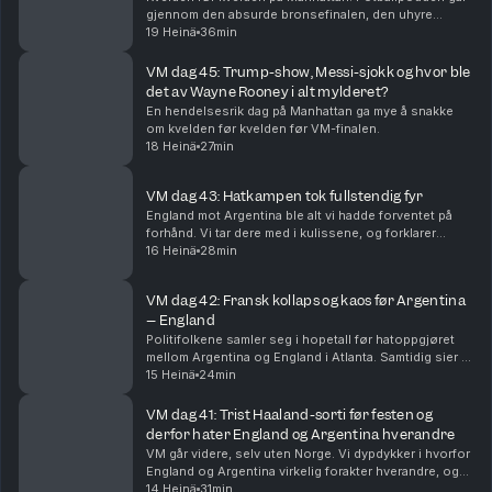
gjennom den absurde bronsefinalen, den uhyre
spennende finalen og VMs beste lag, øyeblikk og
19 Heinä
36min
snakkiser.
VM dag 45: Trump-show, Messi-sjokk og hvor ble
det av Wayne Rooney i alt mylderet?
En hendelsesrik dag på Manhattan ga mye å snakke
om kvelden før kvelden før VM-finalen.
18 Heinä
27min
VM dag 43: Hatkampen tok fullstendig fyr
England mot Argentina ble alt vi hadde forventet på
forhånd. Vi tar dere med i kulissene, og forklarer
hvorfor Lionel Messi og Argentina er finaleklare.
16 Heinä
28min
VM dag 42: Fransk kollaps og kaos før Argentina
– England
Politifolkene samler seg i hopetall før hatoppgjøret
mellom Argentina og England i Atlanta. Samtidig sier vi
farvel til Frankrike, og erkjenner at Spania har lurt oss
15 Heinä
24min
litt.
VM dag 41: Trist Haaland-sorti før festen og
derfor hater England og Argentina hverandre
VM går videre, selv uten Norge. Vi dypdykker i hvorfor
England og Argentina virkelig forakter hverandre, og
føltes det ikke som at den største stjernen manglet på
14 Heinä
31min