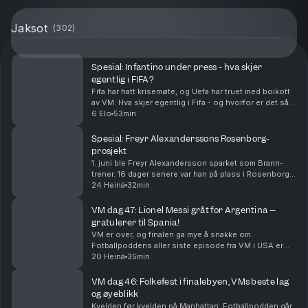
Jaksot
(
302
)
Spesial: Infantino under press - hva skjer
egentlig i FIFA?
Fifa har hatt krisemøte, og Uefa har truet med boikott
av VM. Hva skjer egentlig i Fifa - og hvorfor er det så
steile fronter?
6 Elo
53min
Spesial: Freyr Alexanderssons Rosenborg-
prosjekt
1. juni ble Freyr Alexandersson sparket som Brann-
trener. 16 dager senere var han på plass i Rosenborg. I
denne episoden snakker Alexandersson om hvordan
24 Heinä
32min
han endte i Rosenborg, hvordan han vil endre R...
VM dag 47: Lionel Messi gråt for Argentina –
gratulerer til Spania!
VM er over, og finalen ga mye å snakke om.
Fotballpoddens aller siste episode fra VM i USA er
herved servert. Tusen takk for følget!
20 Heinä
35min
VM dag 46: Folkefest i finalebyen, VMs beste lag
og øyeblikk
Kvelden før kvelden på Manhattan: Fotballpodden går