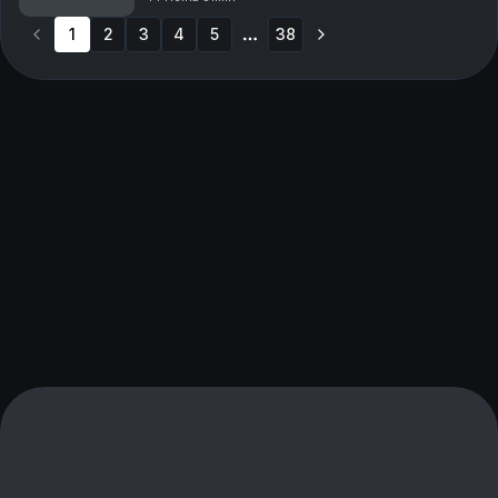
Slottsplassen?
1
2
3
4
5
38
More pages