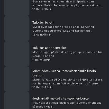
Sommeren er her. Noen reiser til Spania. Noen
vurderer Polen. En mann flytter på grunn av skilpadder.
Livet tar folk i forskjellige retninger.Middagstips:
16 Heinä
38min
Shrimp on the barbie, mate! Produsert av Kat...
Takk for turen!
VM er over både for Norge og Enkel Servering.
Guttene oppsummerer England-kampen og
mesterskapet. Takk for følget!
12 Heinä
18min
Takk for gode samtaler
Morten ligger på dødsleiet og gruppa er positive før
Norge - England
11 Heinä
31min
Miami Vice? Det så ut som han skulle i indisk
bryllup
Martin har tatt med Ole og Morten på kjøretur i Miami.
Han har også hatt en flott opplevelse hos frisøren.
10 Heinä
42min
Jeg har fått meg et alter ego her borte
New York er et tilbakelagt kapitel, guttene er endelig
på plass i Miami.