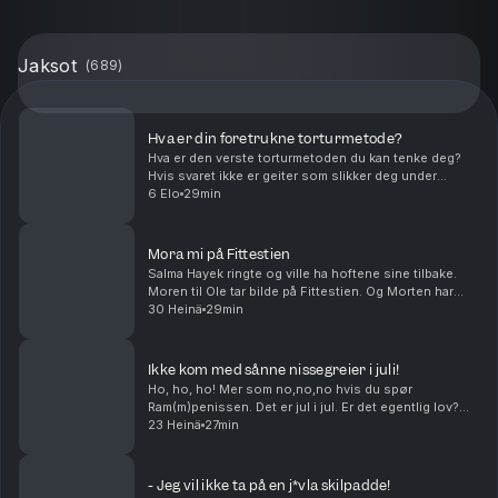
Jaksot
(
689
)
Hva er din foretrukne torturmetode?
Hva er den verste torturmetoden du kan tenke deg?
Hvis svaret ikke er geiter som slikker deg under
føttene, har du ikke hørt denne episoden enda. Kan
6 Elo
29min
man bake cookies med gjær? Og hvor mange boksere
t...
Mora mi på Fittestien
Salma Hayek ringte og ville ha hoftene sine tilbake.
Moren til Ole tar bilde på Fittestien. Og Morten har
visst en greie med å krangle med dyr. Middagstips:
30 Heinä
29min
Lasagne, gjerne med hundre lag! produser...
Ikke kom med sånne nissegreier i juli!
Ho, ho, ho! Mer som no,no,no hvis du spør
Ram(m)penissen. Det er jul i jul. Er det egentlig lov?
Hvilken sunn matrett vil du egentlig at skal smake
23 Heinä
27min
wienerbrød? Og kan Petter Katastrofe bli den kjendi...
- Jeg vil ikke ta på en j*vla skilpadde!