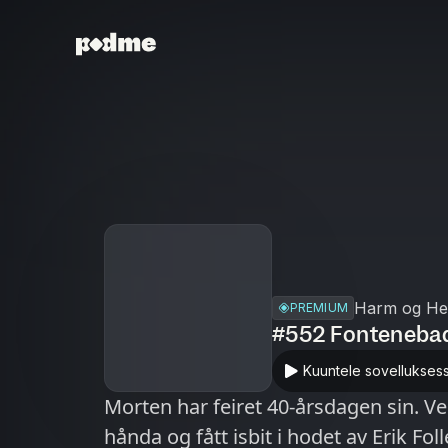
Harm og He
PREMIUM
#552 Fontenebad
Kuuntele sovellukses
Morten har feiret 40-årsdagen sin. Ve
hånda og fått isbit i hodet av Erik Fol