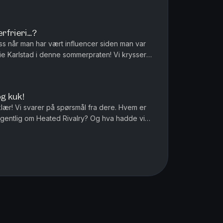
amilie med?? Pr...
frieri...?
s når man har vært influencer siden man var
fie Karlstad i denne sommerpraten! Vi krysser
fingrene for et frieri i sommer… Produsert av Ingrid...
g kuk!
klær! Vi svarer på spørsmål fra dere. Hvem er
egentlig om Heated Rivalry? Og hva hadde vi
ag? Produsert av I...