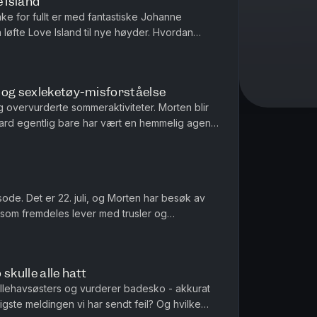
 Island
bake for fullt er med fantastiske Johanne
 løfte Love Island til nye høyder. Hvordan
 det på ferie sammen? Og hvi...
 og sexleketøy-misforståelse
overvurderte sommeraktiviteter. Morten blir
egard egentlig bare har vært en hemmelig agent
usert av Ingrid Ali...
ode. Det er 22. juli, og Morten har besøk av
 som fremdeles lever med trusler og
det, og hva gir håp midt oppi d...
skulle alle hatt
tillehavsøsters og vurderer badesko - akkurat
ligste meldingen vi har sendt feil? Og hvilke