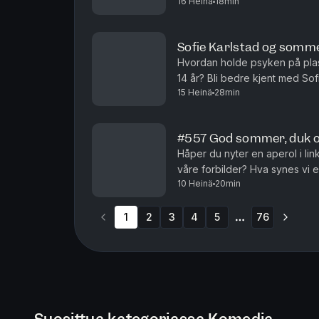
16 Heinä
18min
kjendiser ville vi helst vært i f
Sofie Karlstad og sommer
Hvordan holde psyken på plas
14 år? Bli bedre kjent med So
15 Heinä
28min
#557 God sommer, duk o
Håper du nyter en aperol i lin
våre forbilder? Hva synes vi 
10 Heinä
20min
gjort hvis vi byttet liv for en d
1
2
3
4
5
76
More pages