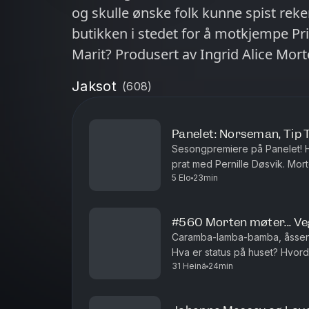
og skulle ønske folk kunne spist reke
butikken i stedet for å motkjempe P
Marit? Produsert av Ingrid Alice Mor
Jaksot
(
608
)
Panelet: Norseman, Tip 
Sesongpremiere på Panelet! Hv
prat med Pernille Døsvik. Mor
5 Elo
23min
hatt en meget høykulturell som
#560 Morten møter... V
Caramba-lamba-bamba, åssen e
Hva er status på huset? Hvord
31 Heinä
24min
Produsert av Ingrid Alice Morte