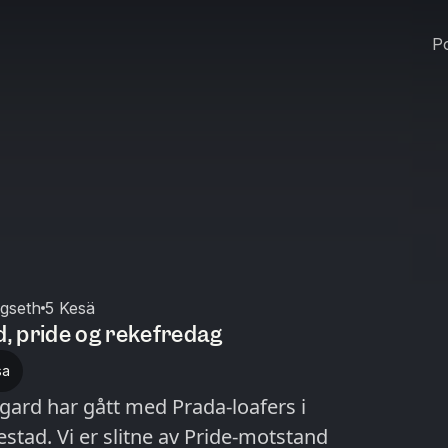
Po
gseth
5 Kesä
, pride og rekefredag
sa
gard har gått med Prada-loafers i
lestad. Vi er slitne av Pride-motstand