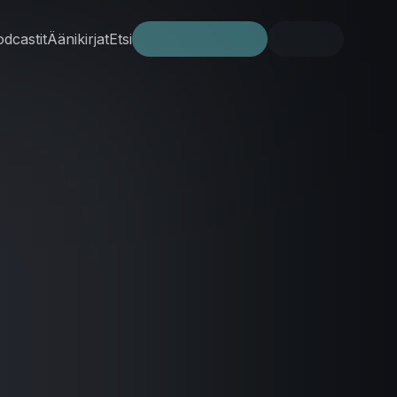
dcastit
Äänikirjat
Etsi
Kokeile ilmaiseksi
Kirjaudu