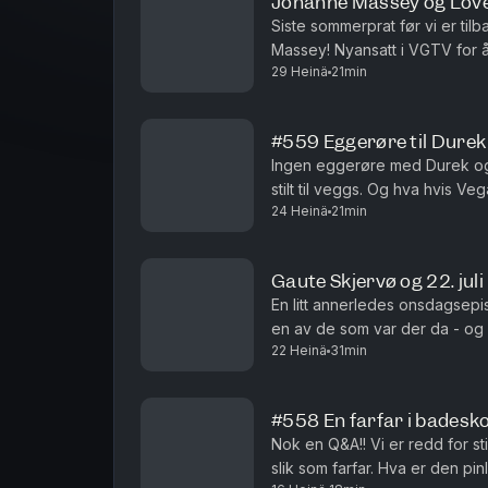
Johanne Massey og Love
Siste sommerprat før vi er til
Massey! Nyansatt i VGTV for å
29 Heinä
21min
hadde Morten og Johanne hatt
#559 Eggerøre til Durek
Ingen eggerøre med Durek og 
stilt til veggs. Og hva hvis V
24 Heinä
21min
for PST i alle disse årene? Prod
Gaute Skjervø og 22. juli
En litt annerledes onsdagsepis
en av de som var der da - og
22 Heinä
31min
bekymring. Hvordan fikser man 
#558 En farfar i badesko 
Nok en Q&A!! Vi er redd for s
slik som farfar. Hva er den pin