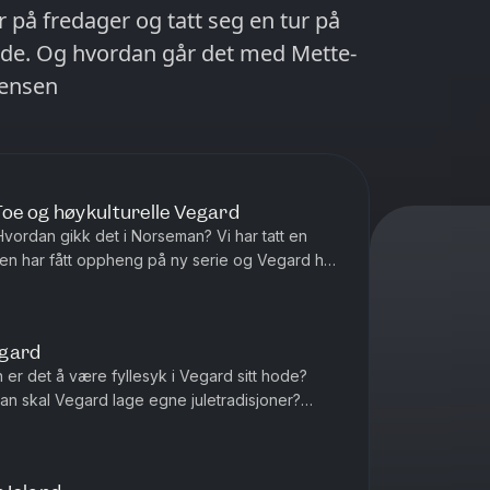
r på fredager og tatt seg en tur på
ride. Og hvordan går det med Mette-
tensen
Toe og høykulturelle Vegard
ordan gikk det i Norseman? Vi har tatt en
ten har fått oppheng på ny serie og Vegard har
mer (stikkord: basseng,...
egard
r det å være fyllesyk i Vegard sitt hode?
an skal Vegard lage egne juletradisjoner?
nsen. P.S! Vi har sesongstar...