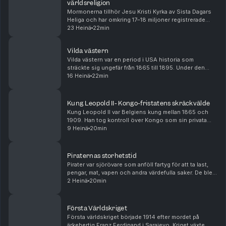
världsreligion
Mormonerna tillhör Jesu Kristi Kyrka av Sista Dagars
Heliga och har omkring 17–18 miljoner registrerade
medlemmar världen över. Den största gruppen finns i
23 Heinä
22min
USA, särskilt i delstaten Utah där kyrkan ha...
Vilda västern
Vilda västern var en period i USA historia som
sträckte sig ungefär från 1865 till 1895. Under den
tiden flyttade miljontals människor västerut i jakt på
16 Heinä
22min
mark, arbete och ett bättre liv. Nya städer vä...
Kung Leopold II- Kongo-fristatens skräckvälde
Kung Leopold II var Belgiens kung mellan 1865 och
1909. Han tog kontroll över Kongo som sin privata
egendom och kallade området Kongo-fristaten. Där
9 Heinä
20min
tvingades människor samla gummi och elfenben under
...
Piraternas storhetstid
Pirater var sjörövare som anföll fartyg för att ta last,
pengar, mat, vapen och andra värdefulla saker. De blev
särskilt kända under piraternas guldålder på 1600-
2 Heinä
20min
och 1700-talet, då Karibien var fullt...
Första Världskriget
Första världskriget började 1914 efter mordet på
ärkehertig Franz Ferdinand i Sarajevo. Kriget växte