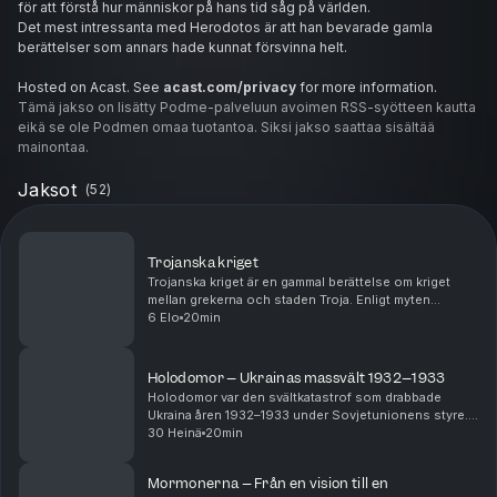
för att förstå hur människor på hans tid såg på världen.
Det mest intressanta med Herodotos är att han bevarade gamla
berättelser som annars hade kunnat försvinna helt.
Hosted on Acast. See
acast.com/privacy
for more information.
Tämä jakso on lisätty Podme-palveluun avoimen RSS-syötteen kautta
eikä se ole Podmen omaa tuotantoa. Siksi jakso saattaa sisältää
mainontaa.
Jaksot
(
52
)
Trojanska kriget
Trojanska kriget är en gammal berättelse om kriget
mellan grekerna och staden Troja. Enligt myten
började allt när Paris från Troja tog med sig Helena från
6 Elo
20min
Sparta, vilket fick grekiska kungar att saml...
Holodomor – Ukrainas massvält 1932–1933
Holodomor var den svältkatastrof som drabbade
Ukraina åren 1932–1933 under Sovjetunionens styre.
Miljontals människor dog när staten beslagtog
30 Heinä
20min
spannmål och andra livsmedel samtidigt som
befolkningen h...
Mormonerna – Från en vision till en