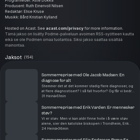
Programleder: Åste Dokka
Produsent: Ruth Einervoll Nilsen
Redaktør: Elise Kruse
Musikk: Bård Kristian Kylland
Hosted on Acast. See
acast.com/privacy
for more information.
Tämä jakso on lisätty Podme-palveluun avoimen RSS-syötteen kautta
eikä se ole Podmen omaa tuotantoa. Siksi jakso saattaa sisältää
mainontaa.
Jaksot
(
154
)
Sommerreprise med Ole Jacob Madsen: En
diagnose for alt
Stemmer det at det kommer stadig flere diagnoser, og
at flere diagnostisert? I så fall hvorfor? Og får vi bedre
psykisk helse ved å vite mye om psykologi? Ole
31 Heinä
51min
Jacob Madsen er professor ved Psykologisk...
Sommerreprise med Erik Varden: Er mennesker
støv?
Vi er støv. Men vi kan aldri finne hvile i å være støv
alene, sier den katolske biskopen i Trondheim, Erik
Varden. Hvordan blir vi mer enn støv? Og er det
24 Heinä
36min
egentlig så ille å være støv? En episode om y...
Sommerreprise med Silje Endresen Reme: Er