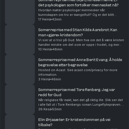
det psykologien som fortolker mennesket nå?
Hvordan møter psykologer mennesker når
kunnskapen om tro er mangelfull? Og er det blitt
psykologien, ikke religionen, som er den
17 Heinä
42min
dominerende fortolkningen av hva det vil si å være
menneske? Hva har i ...
Somerreprise med Stian Kilde Aarebrot: Kan
man «gjøre» kristendom?
Vi sier at vi tror på Gud. Men hva om det å være kristen
handler mindre om det som er oppe i hodet, og mer
om hva vi gjør? Prest i Areopagos Stian Kilde Aarebrot
10 Heinä
48min
er gjest. Episoden ble først sendt i s...
Sommerreprise med Anne Berit Evang: Å holde
begravelse etter begravelse
Hosted on Acast. See acast.com/privacy for more
information.
3 Heinä
46min
Sommerreprise med Tore Renberg: Jeg var
redd for Gud
Når religiøse får makt, kan det gå riktig ille. Slik ser det
i alle fall ut i Tore Renbergs roman Lungeflyteprøven.
Den handler om 1600-tallets Tyskland, men den
26 Kesä
52min
snakker også inn i vår tid. Tore Renbe...
Elin Ørjasæter: Er kristendommen på vei
tilbake?