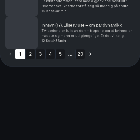
Er kristendommen i ferd med å gjenvinne selvtillit?
Hvorfor skal kristne forstå seg så inderlig på andre
religioner? Og hvorfor er det så vanskelig for Elin
19 Kesä
48min
Ørjasæter å lese noe fysisk? I denne episod...
Innsyn (17): Elise Kruse – om pardynamikk
TV-seriene er fulle av dem – tropene om at kvinner er
masete og menn er utilgjengelige. Er det virkelig
sånn? Til Innsyn-episodene inviterer Åste en kollega
12 Kesä
36min
til en litt kortere prat om noe som rører s...
1
2
3
4
5
20
More pages